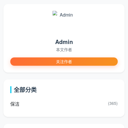
主要特点包括：
需求常规性
：服务需求具有规律性和可预测性
生活必需性
：服务内容与日常生活紧密相关
Admin
标准化程度高
：服务流程相对固定，易于标准化
本文作者
重复性操作
：服务内容具有较高的重复性特征
关注作者
价格敏感性
：客户对价格较为敏感，注重性价比
典型的日常服务行业：
全部分类
清洁保洁
(365)
保洁
洗衣服务
快递配送