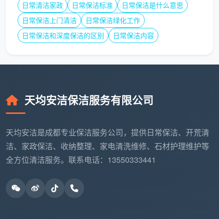
日常清洁家政
日常保洁标准
日常保洁是什么意思
税务分类视角
日常保洁上门清洁
日常保洁绿化工作
从税务处理角度看，保洁服务的分类影响税收政策
日常保洁和深度保洁的区别
日常保洁内容
适用：
增值税分类处理：
人力服务视角
：如强调人员劳务提供，可能适用劳务
相关税收政策
天均安洁保洁服务有限公司
日常服务视角
：如强调服务结果交付，可能适用服务
天均安洁是成都专业保洁服务公司，提供日常保洁、开荒清
相关税收政策
洁、家政保洁、收纳整理、家电清洗维修、石材护理维护等
成都天均安洁保洁的税务实践：
全方位清洁服务。联系电话：13550333441
根据服务合同性质确定分类
家庭
日常保洁
倾向于日常服务分类
专项深度保洁可能强调人力服务属性