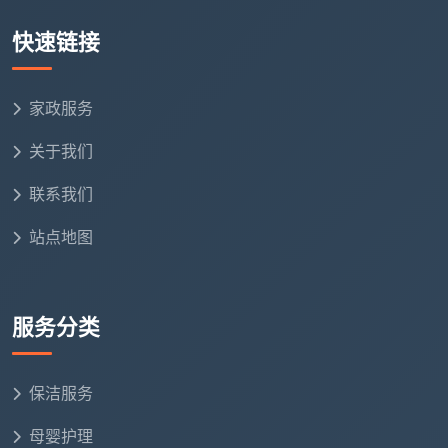
快速链接
商业保洁服务根据合同约定灵活处理
劳动法规适用
家政服务
保洁服务的人力属性在劳动法规中有明显体现：
关于我们
劳动关系特征：
联系我们
人员依赖性
：服务提供高度依赖保洁人员
站点地图
技能要求
：需要专业培训和技能认证
现场管理
：需要现场监督和质量控制
服务分类
劳动保护
：涉及职业健康和安全保障
天均安洁保洁的人力资源管理：
保洁服务
建立完善的培训体系
母婴护理