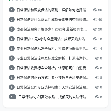
特性
求个性化调整
基本需求
日常保洁和深度保洁的区别：详解如何选择最适合的清洁服务
50
1
质量
依赖人员培训
可通过标准流
日常保洁是什么意思？成都天均安洁带你快速区分“日常vs深度vs开荒”
40
2
控制
和管理
程控制
成都保洁服务价格多少？2026年最新报价表来了，这一篇看透所有费用
28
3
日常保洁99元4小时全屋清洁：成都天均安洁保洁超值服务全解析
18
4
定价
考虑人员技能
市场竞争激
机制
和经验差异
烈，价格透明
专业日常保洁标准全解析，打造洁净舒适生活空间
14
5
专业日常保洁流程及标准全解析，打造洁净舒适环境
8
6
服务
可定制服务频
通常按固定周
日常保洁收费标准全解析，让您明明白白消费
8
7
频率
次和时间
期提供
日常保洁的正确方式：专业技巧与天均安洁保洁服务全解析
8
8
日常保洁公司专业选择指南：天均安洁保洁服务全解析
8
9
政策法规视角下的分类依据
日常保洁2小时高效攻略：成都天均安洁保洁专业时间管理方案
8
10
国家统计分类标准
根据《国民经济行业分类》(GB/T 4754-2017)，保