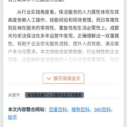
从行业实践角度看，保洁服务的人力属性体现在其
高度依赖人工操作、技能经验和现场管理，而日常属性
则反映在服务的常规性、重复性和生活必需性上。成都
天均安洁保洁在多年运营中发现，正确理解这一双重属
性，有助于企业优化服务流程、提升人员效能、满足客
户多元化需求。本文将结合政策依据、行业特性和企业
实践，全面解析保洁服务的人力与日常双重属性，为行
业提供清晰的分类参考。
展开阅读全文
[插图1提示词：保洁服务双重属性分析图，左侧展
示人力服务特征：人工操作、技能培训、团队管理、质
关键字：
保洁服务属于人力服务还是日常服务
量控制；右侧展示日常服务特征：常规需求、生活必
需、重复性、标准化；中间以天均安洁保洁服务场景连
本文内容整合网站：
百度百科
、
搜狗百科
、
360百科
、
接，体现双重属性的融合]
知乎