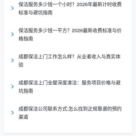
保洁服务多少钱一个小时？2026年最新计时收费
人员管理关键
：人力资源管理成为服务成败的核心要
标准与避坑指南
素
保洁服务多少钱一平方？2026最新收费标准与价
典型的人力服务行业：
格指南
家政服务
成都保洁上门工作怎么样？从业者收入与真实体
护理服务
验
教育培训
成都保洁上门全屋深度清洁：服务项目价格与避
咨询服务
坑指南
维修服务
成都保洁公司联系方式:怎么找到正规靠谱的预约
日常服务的本质属性
渠道
日常服务，指满足人们日常生活基本需求的常规性
服务，其核心在于服务的常规性和必需性：