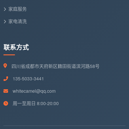
家庭服务
实施标准化作业流程
家电清洗
提供劳动保护和安全培训
建立绩效考核和激励机制
联系方式
成都天均安洁保洁的双重属性管理实践
服务模式设计：平衡人力与日常属性
四川省成都市天府新区籍田街道滨河路58号
天均安洁保洁通过创新的服务模式设计，有效平衡
135-5033-3441
了人力服务和日常服务的双重属性：
whitecamel@qq.com
标准化日常服务模块：
周一至周日 8:00-20:00
基础保洁套餐
：标准化流程，固定服务内容
定期维护服务
：按固定周期提供，强调常规性