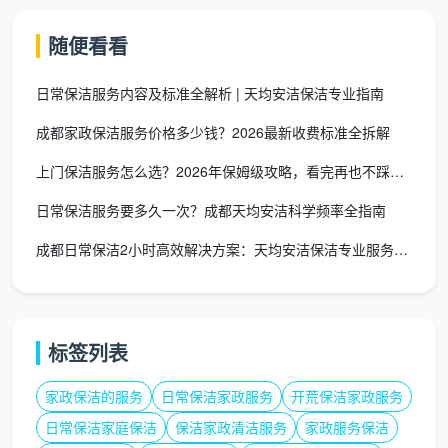
洁服务在统计分类中有明确归属：
随便看看
居民服务、修理和其他服务业（大类）
日常保洁服务内容及标准全解析 | 天均安洁保洁专业指南
家庭服务（中类）
成都家政保洁服务价格多少钱？2026最新收费标准全拆解
清洁服务（小类）
上门保洁服务怎么选？2026年保姆级攻略，看完再也不踩坑！
具体包括：建筑物清洁服务、其他清洁服务
日常保洁服务要多久一次？成都天均安洁科学频率全指南
分类特点分析：
成都日常保洁2小时高效解决方案：天均安洁保洁专业服务指南
行业归属
：明确归类为服务业，而非制造业或建筑业
服务性质
：强调服务属性，而非产品属性
标签列表
人力特征
：分类中隐含人力资源密集型特点
家政保洁的服务
日常保洁家政服务
开荒保洁家政服务
日常属性
：属于居民服务范畴，满足日常需求
日常保洁家庭保洁
保洁家政清洁服务
家政服务保洁