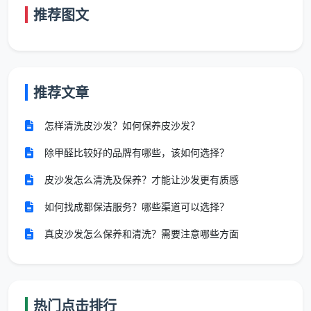
推荐图文
餐饮外卖
便利店零售
保洁服务的双重属性分析
推荐文章
保洁服务同时具备人力服务和日常服务的双重特
怎样清洗皮沙发？如何保养皮沙发？
征：
除甲醛比较好的品牌有哪些，该如何选择？
属性
人力服务特征
日常服务特征
皮沙发怎么清洗及保养？才能让沙发更有质感
维度
体现
体现
如何找成都保洁服务？哪些渠道可以选择？
真皮沙发怎么保养和清洗？需要注意哪些方面
服务
依赖人工操作
常规化、标准
提供方式
和技能
化流程
需求
可根据客户需
满足日常清洁
热门点击排行