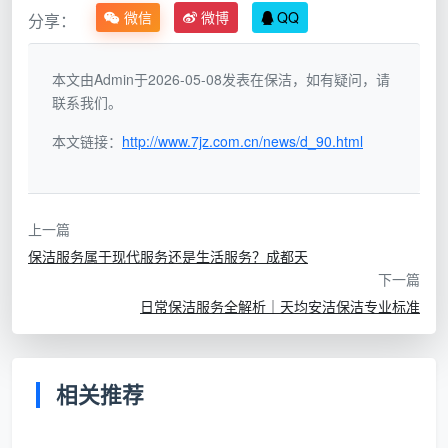
概念界定：人力服务与日常服务的本质区
微信
微博
QQ
分享：
别
人力服务的核心特征
本文由Admin于2026-05-08发表在保洁，如有疑问，请
联系我们。
人力服务，又称劳动力密集型服务，其核心特征在
于服务提供过程中人力资源的密集投入和主导作用：
本文链接：
http://www.7jz.com.cn/news/d_90.html
主要特点包括：
人力资源主导
：服务效果高度依赖人员的技能、经验
上一篇
和态度
保洁服务属于现代服务还是生活服务？成都天
下一篇
个性化程度高
：服务过程需要根据客户需求灵活调整
日常保洁服务全解析｜天均安洁保洁专业标准
质量控制复杂
：服务质量受人员状态、培训水平等多
因素影响
相关推荐
难以完全标准化
：虽然可以建立标准流程，但执行中
存在变量