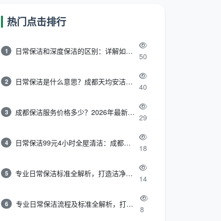
热门点击排行
日常保洁和深度保洁的区别：详解如何选择最适合的清洁服务
1
50
日常保洁是什么意思？成都天均安洁带你快速区分“日常vs深度vs开荒”
2
40
成都保洁服务价格多少？2026年最新报价表来了，这一篇看透所有费用
3
29
日常保洁99元4小时全屋清洁：成都天均安洁保洁超值服务全解析
4
18
专业日常保洁标准全解析，打造洁净舒适生活空间
5
14
专业日常保洁流程及标准全解析，打造洁净舒适环境
6
8