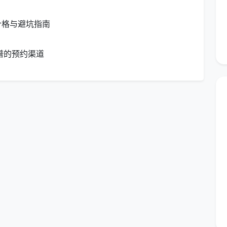
价格与避坑指南
部分完成 / ×
如实勾选，未完成项须在备注中说明原
因
谱的预约渠道
精确到分钟，便于与排班表进行对照核
时间
验
描述须具体可验证，如“茶水间水龙头滴
渍无法清除、物
水”“电梯口地砖松动”，忌写模糊的“有污
渍”
地复核后签名确
检查人必须到场逐项核对后方可签字，
不得远程电话确认后事后补签