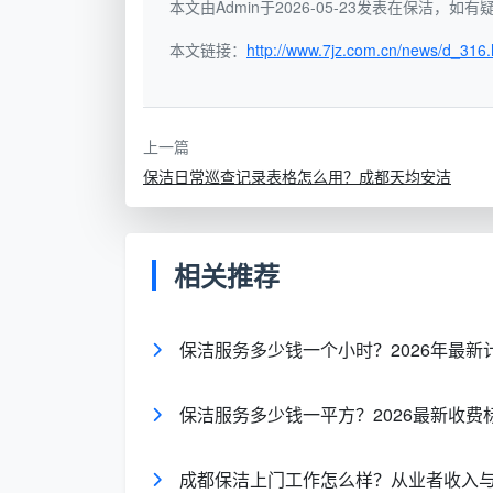
使用的
保洁每日签到表
核心字段设计：
本文由Admin于2026-05-23发表在保洁，
本文链接：
http://www.7jz.com.cn/news/d_316.
栏目
内容说明
名称
上一篇
日期
记录清扫作业的具体年月日及所属班次
保洁日常巡查记录表格怎么用？成都天均安洁
与班
全天）
次
保洁
相关推荐
人员
当班保洁员亲笔签名，不可代签
签名
保洁服务多少钱一个小时？2026年最
清洁
当班分配的具体清扫位置，如“3号写字
区域
“小区6栋2单元楼道”
保洁服务多少钱一平方？2026最新收费
清洁
该区域当日需完成的所有清洁细项，
成都保洁上门工作怎么样？从业者收入
项目
擦、卫生间洁具消毒、垃圾袋更换、