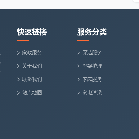
到表原始记录必须至少保存6个月，按月装订归档。
意月份的签到记录进行核验，确保服务全程透明可追
快速链接
服务分类
侧重点各有不同。关键在于设计的简洁明了且操作便捷，
保
家政服务
保洁服务
理。
洗
关于我们
母婴护理
电
程
联系我们
家庭服务
来查，背后需要一套严谨的流程来约束。
成都天均安洁
在
把关，确保签到记录的真实性和有效性：
站点地图
家电清洗
）
是在签到表上填写日期、班次、本人姓名和到岗时间。这
到必须由保洁员本人亲笔完成，管理人员现场见证。在部
拍照打卡，使用带时间水印的照片与纸质签到表互相对