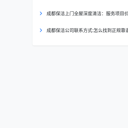
清单
拭等
成都保洁上门全屋深度清洁：服务项目
完成
对每个项目勾选完成情况（√已完成 / ○
状态
未完成）
成都保洁公司联系方式:怎么找到正规靠
完成
记录该区域全部项目清扫完毕的实际
时间
异常
记录清扫过程中发现的设施损坏、污
备注
料缺失等问题
检查
人复
由巡检班长或主管对现场作业情况实
核签
认
字