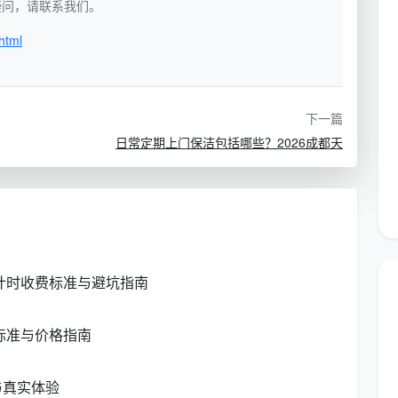
如有疑问，请联系我们。
html
填写要点
下一篇
（上午/下午/
确保每日一表，日期不可跨天使用，杜
日常定期上门保洁包括哪些？2026成都天
绝“提前填好一整周”的乱象
保洁员上岗签到，必须由本人亲笔署名
并标明实际到岗时间，坚决杜绝代签行
为
新计时收费标准与避坑指南
楼12层西区”
精确到楼层和具体空间，避免笼统填“公
区”，确保每个角落都有明确的责任人
标准与价格指南
如地面清扫拖
按区域特性逐项列出，可设置复选框“□”
与真实体验
公共设施表面擦
供保洁员逐项勾选，避免遗漏