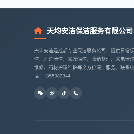
成都天均安洁内部规范
：所有保洁签
在商业物业项目中，甲方可随时调取任
溯。
天均安洁保洁服务有限公司
以上字段并非固定不变，不同场景下的
天均安洁是成都专业保洁服务公司，提供日常
确保所有重要信息一目了然，便于跟踪和管
洁、开荒清洁、家政保洁、收纳整理、家电清
维修、石材护理维护等全方位清洁服务。联系
三、保洁每日清扫签到表的标准填表流
话：13550333441
光有表格还不够，填什么、怎么填、谁
实际服务中推行“三级签到闭环”机制，层层
第一步：到岗签到（考勤确认
保洁员到达服务现场后的第一件事，就
一环节严禁代签，成都天均安洁要求所有签
分管理严格的物业项目中，还可以配合现场