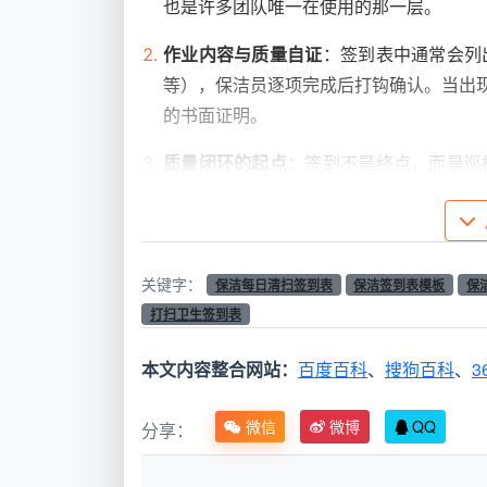
也是许多团队唯一在使用的那一层。
作业内容与质量自证
：签到表中通常会列
等），保洁员逐项完成后打钩确认。当出现
的书面证明。
质量闭环的起点
：签到不是终点，而是巡
表格进行巡检复核，发现问题当场记录并
整的闭环链条。
很多物业或企业行政之所以做不好保洁管
关键字：
保洁每日清扫签到表
保洁签到表模板
保
签到与巡检之间没有产生化学反应。签到表
打扫卫生签到表
么。要发挥签到表的真正价值，就必须把它纳入
本文内容整合网站：
百度百科
、
搜狗百科
、
3
二、一张合格的保洁每日清扫签到表应
经过多年的标准化建设，
微信
微博
成都天均安洁
QQ
分享：
“保洁签到表模板免费”就拿来用的，而是根