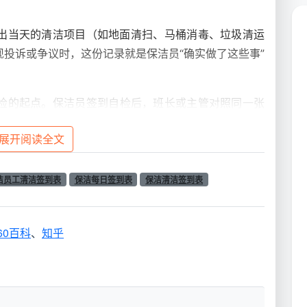
出当天的清洁项目（如地面清扫、马桶消毒、垃圾清运
投诉或争议时，这份记录就是保洁员“确实做了这些事”
检的起点。保洁员签到自检后，班长或主管对照同一张
要求整改，整改结果再次复核确认——至此形成一条完
展开阅读全文
理，症结不在“没有签到表”，而在于“签到签了就完”，
洁员工清洁签到表
保洁每日签到表
保洁清洁签到表
只能证明人到过，证明不了人在哪儿待了多久、干了什
“签到-巡检-整改-归档”的一体化流程中。
60百科
、
知乎
包含哪些内容？
的保洁团队使用的签到表，并不是随便从网上下载一个
据实际服务场景反复打磨而成。以下是成都天均安洁内部