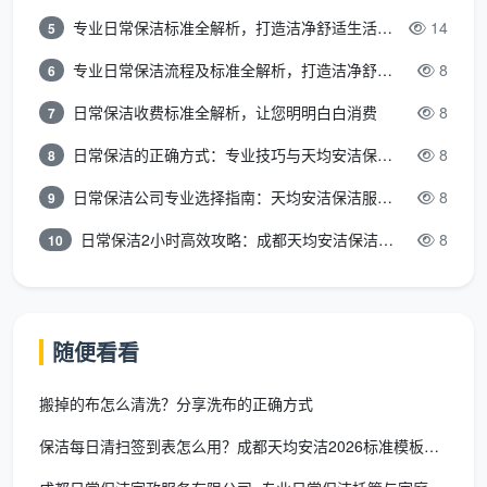
述
专业日常保洁标准全解析，打造洁净舒适生活空间
14
5
整
专业日常保洁流程及标准全解析，打造洁净舒适环境
8
6
改
日常保洁收费标准全解析，让您明明白白消费
8
7
措
一般问题要求2小时内
针对问题提出处理方
施
完成整改，严重问题即
日常保洁的正确方式：专业技巧与天均安洁保洁服务全解析
8
8
案及完成期限
与
时响应
日常保洁公司专业选择指南：天均安洁保洁服务全解析
8
9
时
限
日常保洁2小时高效攻略：成都天均安洁保洁专业时间管理方案
8
10
复
如复查仍不合格，进入
查
整改完成后由主管二
二次整改流程并升级上
结
次验证并签名
随便看看
报
果
搬掉的布怎么清洗？分享洗布的正确方式
成都天均安洁内部规范
：上述所有原始记录
保洁每日清扫签到表怎么用？成都天均安洁2026标准模板与填表
表格须至少保留6个月，按月装订归档。在商业物