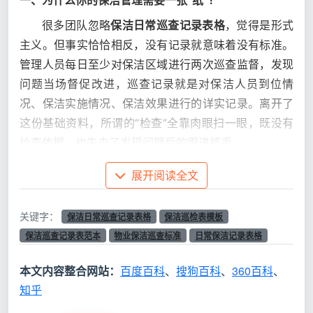
一、为什么你的保洁管理需要一张“纸”？
很多团队忽略
保洁日常巡查记录表格
，觉得是形式
主义。但事实恰恰相反，没有记录就意味着没有标准。
管理人员每日至少对保洁区域进行两次巡查监督，发现
问题当场督促改进，巡查记录就是对保洁人员到位情
况、保洁实施情况、保洁效果进行的详实记录。离开了
这份基础资料，所谓的“检查”全靠肉眼扫一眼，既没有
检查依据，也失去了发现问题后的跟进抓手。
正规化的家政公司会将这张表格升级为服务质量的
展开阅读全文
核心保障工具。
保洁日常巡查记录表格
在
日常保洁
服务
中的核心价值，至少体现在以下三个维度：
关键字：
保洁日常巡查记录表格
保洁巡检表模板
保洁巡查记录表范本
物业保洁巡查标准
日常保洁记录表格
服务标准化
：表格将模糊的“打扫干净”转化为可量化
的检查项，比如“厨房灶台无油渍、无水垢”“卫生间地
本文内容整合网站：
百度百科
、
搜狗百科
、
360百科
、
面无积水”“玻璃表面无手印”等逐项核实。
知乎