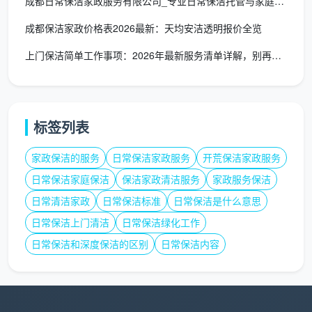
成都日常保洁家政服务有限公司_专业日常保洁托管与家庭企业保洁
业项目中，甲方可随时调取任意月份的所有记录
成都保洁家政价格表2026最新：天均安洁透明报价全览
册，以确保工作的透明可溯。
上门保洁简单工作事项：2026年最新服务清单详解，别再误解你
三、从“填表格”到“管质量”：三大核心步骤
成都天均安洁
在实际项目管理中，采用自下而上的
标签列表
“
三级闭环巡检机制
”，让简单的表格记录升级成为有效
的质量管理工具，具体的运作流程如下：
家政保洁的服务
日常保洁家政服务
开荒保洁家政服务
步骤1：每日保洁员“自查自填”
日常保洁家庭保洁
保洁家政清洁服务
家政服务保洁
日常清洁家政
日常保洁标准
日常保洁是什么意思
日常保洁员在完成每日的全部保洁作业后，须按照
日常保洁上门清洁
日常保洁绿化工作
当天分配的清洁责任区域，对照《保洁员日常自检记录
表》逐项打钩确认。确认无遗漏后方可提交给当班班
日常保洁和深度保洁的区别
日常保洁内容
长。长此以往，这种做法能将保洁员的“被动清洁意识”
逐步转化为“主动的自我检查意识”，从工作完成质量的
最前端保障好坚实的质量基础。