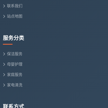
务投诉、审计或续签合同时的重要依据。
联系我们
四、不同场景下的表格设计要点（别再套用万用模板
站点地图
了！）
很多人在网上随便搜一个“
保洁巡检表模板免费
”就
拿来用，殊不知家庭场景、写字楼场景和商业物业场景
服务分类
对巡查记录的要求完全不同。成都天均安洁根据多年客
户服务经验，总结出以下差异化设计建议：
保洁服务
4.1 家庭日常保洁巡检表
母婴护理
简化每日记录，强化“异常记录”
：家庭保洁的巡检重
点不在于记录“哪里干净”，而在于记录“哪里不达
家庭服务
标”。表格可以直接采用“达标√ / 不达标× + 备注”的
形式，降低填写门槛。
家电清洗
聚焦高频问题区域
：厨房油烟机、卫生间马桶、淋浴
房玻璃水垢是家庭的三大顽疾，应在表格中以加粗或
联系方式