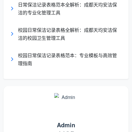
日常保洁记录表格范本全解析：成都天均安洁保
综合多年实地服务经验，
成都天均安洁
梳理出了一
洁的专业化管理工具
张规范的
日常保洁记录表格
应当具备的基础组成部分，
同时我们将以此为基础提供专业可靠的服务体系。
校园日常保洁记录表格全解析：成都天均安洁保
洁的校园卫生管理工具
下表是一份经过实际检验的标准化表格的核心框
架：
校园日常保洁记录表格范本：专业模板与高效管
理指南
栏
目
内容说明
填写要点
名
称
日
精确到上下午/具体时
期
记录巡查的具体年月
间点，如“2026-05-23
与
日和巡查时段
上午10:30”，便于回溯
Admin
时
时定位具体班次