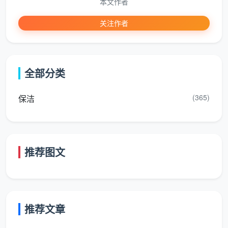
本文作者
间
关注作者
巡
必须本人签名，不可代
查
填写执行检查的主管
签，这是责任追溯的起
人
或领班姓名
点
员
全部分类
保
(365)
保洁
洁
配合打卡记录使用，确
责
当班保洁员的姓名
保每个区域都有对应的
任
直接责任人
人
推荐图文
巡
具体检查的位置，如
查
精确到楼层和空间编
“1号楼大堂”“302会议
区
号，避免笼统写“公区”
室”“小区3栋楼道”等
域
推荐文章