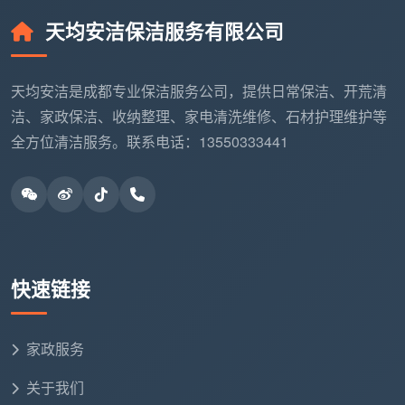
步骤2：领班或主管“穿透式巡查”
天均安洁保洁服务有限公司
这一步是质量防线的核心。保洁主管每日至少执行
上午、下午各一轮全覆盖巡检，对照标准化检查项目，
天均安洁是成都专业保洁服务公司，提供日常保洁、开荒清
重点检查窗帘褶皱、踢脚线上沿、马桶内侧凹槽等容易
洁、家政保洁、收纳整理、家电清洗维修、石材护理维护等
被忽略的卫生死角。每次巡查必须携带纸质的巡查记录
全方位清洁服务。联系电话：13550333441
表，发现问题当场记录、当面沟通。巡检结果的客观性
和完整性，应作为保洁团队月度绩效考核的重要依据之
一。
步骤3：项目经理“随机抽查”与月度复盘
每周由项目经理随机抽查至少一次，重点核查前两
快速链接
轮记录中标记为“已整改”的事项是否真正落实。每月月
末，所有
日常保洁记录表格
汇总归档，由品控部门统计
家政服务
合格率、高频问题区域和重复性问题频次，形成当月的
《服务质量分析报告》。这些原始表格也是日后处理服
关于我们