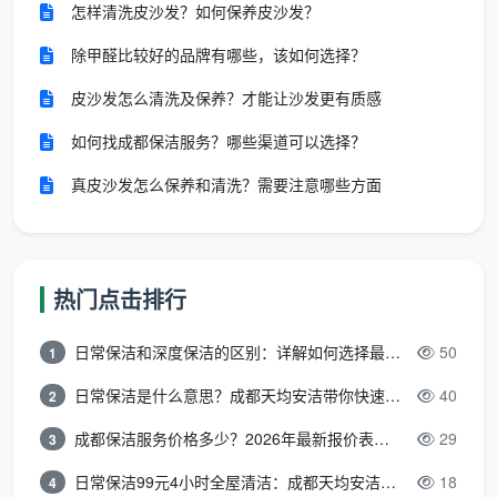
巡
该区域需要检查的清
按区域分类逐项列出，
怎样清洗皮沙发？如何保养皮沙发？
查
洁细项，如地面清
确保检查无死角，覆盖
除甲醛比较好的品牌有哪些，该如何选择？
项
洁、家具擦拭、卫生
每个区域的全部清洁标
目
间消毒、垃圾清运等
准
皮沙发怎么清洗及保养？才能让沙发更有质感
如何找成都保洁服务？哪些渠道可以选择？
巡
查
真皮沙发怎么保养和清洗？需要注意哪些方面
对每个项目的达标情
建议使用1-5分制或合
情
况打分或勾选（√合格
格/不合格双档，不要
况/
/ ×不合格）
留空
评
分
热门点击排行
不
日常保洁和深度保洁的区别：详解如何选择最适合的清洁服务
50
1
合
对打“×”的项目详细说
描述必须具体、可验
日常保洁是什么意思？成都天均安洁带你快速区分“日常vs深度vs开荒”
40
格
2
明具体问题，如“地面
证，忌写“不太干净”等
问
有污渍”“垃圾桶未及
模糊表达，使用简洁明
成都保洁服务价格多少？2026年最新报价表来了，这一篇看透所有费用
29
3
题
时更换垃圾袋”
了的语言避免歧义
描
日常保洁99元4小时全屋清洁：成都天均安洁保洁超值服务全解析
18
4