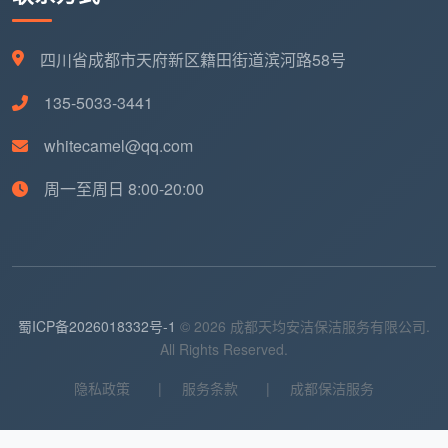
高亮形式单独列出，确保每次检查都不会遗漏这些重
灾区。
四川省成都市天府新区籍田街道滨河路58号
给家庭成员一个“反馈通道”
：天均安洁鼓励家庭客户
135-5033-3441
在表格末尾设置“业主意见”一栏，业主可以直接在表
格上写下当次服务的感受和特别要求，下一轮保洁员
whitecamel@qq.com
上岗前务必先阅读该栏内容。
周一至周日 8:00-20:00
4.2 写字楼/办公区保洁巡检表
分区域分表管理
：办公区、茶水间、会议室、卫生间
各自独立建表，每张表独立填写，互不交叉。这样哪
个区域出问题一目了然。
蜀ICP备2026018332号-1
© 2026 成都天均安洁保洁服务有限公司.
增加“时间窗”字段
：办公区保洁需要在员工上班前完
All Rights Reserved.
成，会议室需要在使用间隙见缝插针。表格上明确标
隐私政策
|
服务条款
|
成都保洁服务
注当次保洁的时间窗，方便追溯“为什么上午9点会议
室还没擦干净”这类问题。