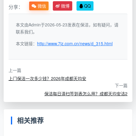
责任可追溯
：每一次保洁是谁做的、谁检查的、在什
微信
微博
QQ
分享：
么时间、出现了什么问题，所有信息一目了然。一旦
后续发现问题，能迅速定位责任环节。
本文由Admin于2026-05-23发表在保洁，如有疑问，请
闭环管理落地
：发现不合格项→记录在案→明确整改
联系我们。
责任人→限定整改时限→复查验证结果，这一整条链
本文链接：
http://www.7jz.com.cn/news/d_315.html
条的起点就是记录表。
可以说，在成都天均安洁看来，没有记录表格的保
洁管理，就像没有体检报告的健康管理——表面看起来
上一篇
没问题，暗处隐患正在累积。
上门保洁一次多少钱？2026年成都天均安
下一篇
二、一张合格的保洁日常巡查记录表格包含哪些核心内
保洁每日清扫签到表怎么用？成都天均安洁2
容？
要构建有效的
保洁巡查记录表模板
，其核心在于字
段设置的合理性。字段太复杂会增加填表人的负担并导
相关推荐
致执行变形；而字段太简化则容易沦为流水账式走过
场。