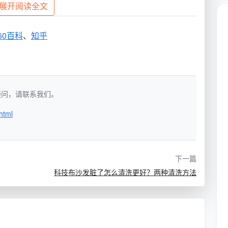
展开阅读全文
60百科
、
知乎
氧化漂白清洁剂进行清洗。只需要按照产品的说明进行操
年污渍了。
如有疑问，请联系我们。
html
洁剂难以清洁的污渍，实际上只需要使用碱性溶液，就可
，可以使用棍子等物品作为辅助，完全浸泡之后等待水温
下一篇
科技布沙发脏了怎么清洗更好？两种清洗方法
以通过介绍内容，迅速了解到更多清洗方法。不同的污渍
清洗干净，如果尝试了多种方法，仍然不能去除顽固的污