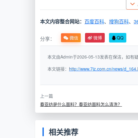
2、去除陈年污渍
本文内容整合网站：
百度百科
、
搜狗百科
、
3
如果污渍残留的时间比较久，可以使用
微信
微博
QQ
分享：
作，并多次搓洗、冲洗，就能够有效清洁陈
本文由Admin于2026-05-13发表在保洁，
3、去除油渍
本文链接：
http://www.7jz.com.cn/news/d_164.
顽固的油渍如何去除呢？这也是普通清
以溶解顽固油渍了。水温越高清洁效果越强
上一篇
变冷，再反复冲洗干净。
春亚纺是什么面料？春亚纺面料怎么清洗？
需要了解
搬掉的布怎么清洗
的朋友，可
相关推荐
需要采用合适的方法进行清洗，才能够充分