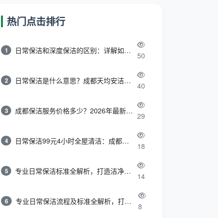
热门点击排行
日常保洁和深度保洁的区别：详解如何选择最适合的清洁服务
1
50
日常保洁是什么意思？成都天均安洁带你快速区分“日常vs深度vs开荒”
2
40
成都保洁服务价格多少？2026年最新报价表来了，这一篇看透所有费用
3
29
日常保洁99元4小时全屋清洁：成都天均安洁保洁超值服务全解析
4
18
专业日常保洁标准全解析，打造洁净舒适生活空间
5
14
专业日常保洁流程及标准全解析，打造洁净舒适环境
6
8