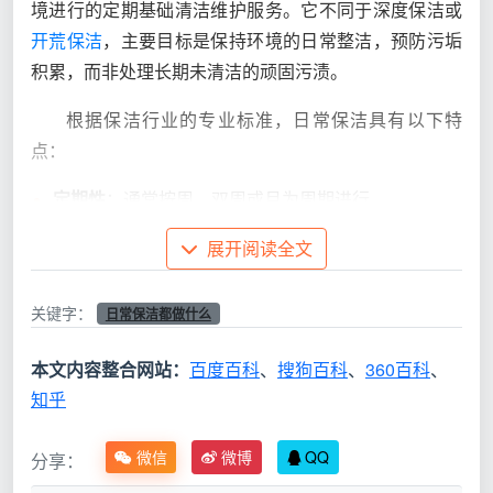
境进行的定期基础清洁维护服务。它不同于深度保洁或
开荒保洁
，主要目标是保持环境的日常整洁，预防污垢
积累，而非处理长期未清洁的顽固污渍。
根据保洁行业的专业标准，日常保洁具有以下特
点：
定期性
：通常按周、双周或月为周期进行
展开阅读全文
基础性
：侧重于表面清洁和日常维护
预防性
：通过定期清洁防止污垢深度积累
关键字：
日常保洁都做什么
高效性
：在较短时间内完成基础清洁任务
本文内容整合网站：
百度百科
、
搜狗百科
、
360百科
、
日常保洁的重要性
知乎
成都天均安洁保洁
认为，日常保洁不仅是保持环境
微信
微博
QQ
分享：
整洁的手段，更是健康生活的保障：