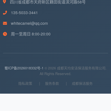
天均安洁保洁在日常保洁中使用专业工具确保清洁
四川省成都市天府新区籍田街道滨河路58号
效果：
135-5033-3441
清洁工具系统
whitecamel@qq.com
多功能清洁车：分区存放各类清洁工具和药剂
周一至周日 8:00-20:00
专业除尘套装：不同长度的伸缩杆和除尘头
微纤维清洁布：不同颜色区分使用区域
专业拖把系统：适合不同地面的拖把和清洁垫
蜀ICP备2026018332号-1
© 2026 成都天均安洁保洁服务有限公司.
环保清洁材料
All Rights Reserved.
隐私政策
|
服务条款
|
成都保洁服务
生物降解清洁剂：对环境友好，无化学残留
中性pH值产品：保护各种表面材质
可重复使用工具：减少一次性用品消耗