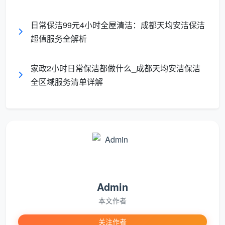
拖地清洁
：根据地面材质选择合适的清洁剂和拖把进
日常保洁99元4小时全屋清洁：成都天均安洁保洁
行湿拖
超值服务全解析
边角处理
：特别注意墙角、家具底部等易忽略区域的
清洁
家政2小时日常保洁都做什么_成都天均安洁保洁
全区域服务清单详解
地面保养
：对木地板、瓷砖等不同材质进行基础保养
家具表面清洁
桌面台面擦拭
：使用微纤维布和专业清洁剂擦拭所有
台面
家具除尘
：对沙发、椅子、柜子等家具表面进行彻底
除尘
Admin
本文作者
电器表面清洁
：电视、空调、冰箱等电器表面的安全
清洁
关注作者