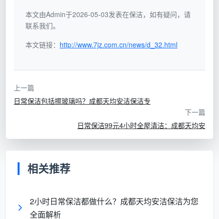
健康防护
：定期清洁减少细菌、病毒滋生
本文由Admin于2026-05-03发表在保洁，如有疑问，请
联系我们。
环境维护
：保持家居或办公环境的舒适度
本文链接：
http://www.7jz.com.cn/news/d_32.html
时间节省
：专业保洁解放个人时间，提高生活品质
财产保护
：定期清洁延长家具、装修的使用寿命
上一篇
日常保洁包括擦玻璃吗？成都天均安洁保洁专
日常保洁的具体服务内容详解
下一篇
全屋基础清洁项目
日常保洁99元4小时全屋清洁：成都天均安
日常保洁的核心是全面覆盖居住或工作环境的基础
清洁需求：
相关推荐
地面清洁系统
扫地除尘
：使用专业扫帚或吸尘器清除地面灰尘、毛
2小时日常保洁都做什么？成都天均安洁保洁为您
发和碎屑
全面解析