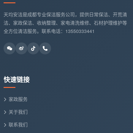
专业团队到达现场，穿戴统一工装
天均安洁是成都专业保洁服务公司，提供日常保洁、开荒清
与客户沟通具体需求和注意事项
洁、家政保洁、收纳整理、家电清洗维修、石材护理维护等
全方位清洁服务。联系电话：13550333441
检查清洁区域，制定详细清洁计划
准备专业工具和环保清洁剂
第二步：分区有序作业
按照“从上到下、从内到外”原则分区清洁
快速链接
先处理卧室、书房等私人空间
再清洁客厅、餐厅等公共区域
家政服务
最后处理厨房、卫生间等湿区
关于我们
第三步：专业清洁执行
联系我们