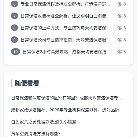
卧室与客厅细致清洁
专业日常保洁流程及标准全解析，打造洁净舒适环境
8
6
床铺整理
日常保洁收费标准全解析，让您明明白白消费
：床单拉平，枕头摆放整齐，被子折叠
8
7
日常保洁的正确方式：专业技巧与天均安洁保洁服务全解析
8
8
衣柜表面
：外部擦拭，拉手清洁，注意边角除尘
日常保洁公司专业选择指南：天均安洁保洁服务全解析
8
9
窗户处理
：室内玻璃擦拭，窗台清洁，窗帘整理
日常保洁2小时高效攻略：成都天均安洁保洁专业时间管理方案
8
10
沙发清洁
：表面除尘，靠垫整理，缝隙吸尘
绿植养护
：叶片擦拭，枯叶清理，托盘清洁
随便看看
特殊区域与细节处理
阳台与走廊区域
日常保洁和深度保洁的区别在哪里？成都天均安洁保洁专业解析
地面清扫拖洗，特别注意排水口清洁
成都家政保洁推荐：2026年专业机构深度测评，选对品牌不再踩
白色家具泛黄处理办法,避免小尴尬
储物柜表面除尘，物品摆放整齐
汽车空调清洗方法有哪些？
栏杆、扶手彻底擦拭，确保安全卫生