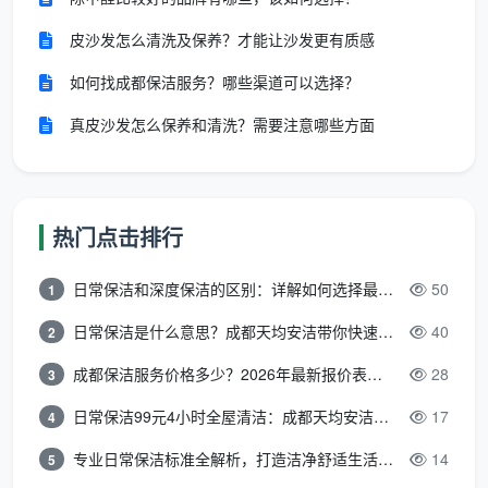
器表面
冰箱外表面清洁
污、边角无积尘
皮沙发怎么清洗及保养？才能让沙发更有质感
如何找成都保洁服务？哪些渠道可以选择？
橱
门板、拉手、踢
无油污、无手
真皮沙发怎么保养和清洗？需要注意哪些方面
柜外部
脚线擦拭
印、保持原色
卫生间全面清洁
热门点击排行
洁具清洁
：马桶内外清洁、消毒，洗手盆、浴缸刷洗
日常保洁和深度保洁的区别：详解如何选择最适合的清洁服务
50
1
镜面台面
：镜面去水渍，台面擦拭，物品归位
日常保洁是什么意思？成都天均安洁带你快速区分“日常vs深度vs开荒”
40
2
墙面地面
：瓷砖墙面擦拭，地面清洁消毒
成都保洁服务价格多少？2026年最新报价表来了，这一篇看透所有费用
28
3
配件清洁
：毛巾架、置物架、龙头等金属件抛光
日常保洁99元4小时全屋清洁：成都天均安洁保洁超值服务全解析
17
4
垃圾处理
：更换垃圾袋，清洁垃圾桶内外
专业日常保洁标准全解析，打造洁净舒适生活空间
14
5