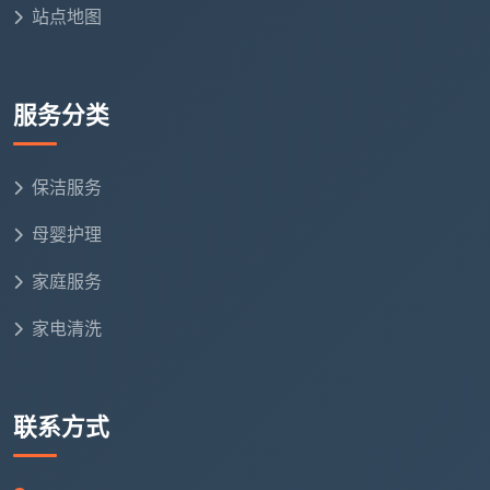
站点地图
使用颜色编码的清洁布，避免交叉污染
按照标准操作流程进行每项清洁
服务分类
特别注意客户指出的重点区域
严格遵守安全操作规范
保洁服务
第四步：质量检查与收尾
母婴护理
保洁员自检完成区域清洁质量
家庭服务
主管进行随机抽查和全面检查
家电清洗
整理清洁工具，恢复物品原位
与客户共同验收，确认满意度
联系方式
专业工具与环保材料