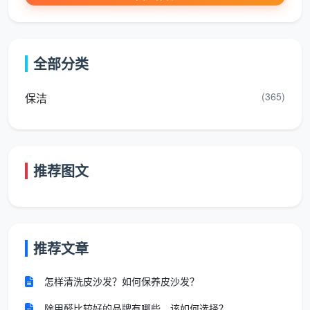
装饰品打理
：相框、摆件等装饰品的轻拭清洁
分区域专项清洁内容
全部分类
厨房区域深度清洁
(365)
保洁
清
具体内容
清洁标准
洁项目
推荐图文
台
灶台、操作台、
无油渍、无水
面清洁
吧台全面擦拭
渍、无食物残渣
推荐文章
水
内壁刷洗、下水
无污垢、无异
槽处理
口清洁、龙头擦拭
味、金属件光亮
怎样清洗皮沙发？如何保养皮沙发？
除甲醛比较好的品牌有哪些，该如何选择？
电
微波炉、烤箱、
无指纹、无油