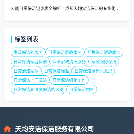
公厕日常保洁记录表全解析：成都天均安洁保洁的专业化管理工具
易忽略细节处理
开关面板、门把手、电灯开关的消毒擦拭
标签列表
墙角、天花板边缘的蜘蛛网清除
通风口、空调出风口的表面除尘
家政保洁的服务
日常保洁家政服务
开荒保洁家政服务
日常保洁家庭保洁
保洁家政清洁服务
家政服务保洁
书籍、杂志的整理和表面清洁
日常清洁家政
日常保洁标准
日常保洁是什么意思
日常保洁上门清洁
日常保洁绿化工作
天均安洁保洁的专业服务流程
日常保洁和深度保洁的区别
日常保洁内容
标准化服务步骤
成都天均安洁保洁服务有限公司
建立了严格的日常
保洁服务流程：
天均安洁保洁服务有限公司
第一步：服务前准备