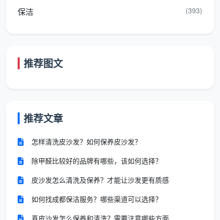
况都适用。
(393)
保洁
我们以100㎡房屋为例，做一个直观的换算：
对
推荐图文
按天
比
按小时计费
包干
节省估算
项
计费
目
推荐文章
包天
约
怎样清洗皮沙发？如何保养皮沙发？
200-
日
4小时×40
300
工时延长，清洁更全
常
除甲醛比较好的品牌有哪些，该如何选择？
元/小时
元
面，但单价不一定更
保
=160元
（可
低
皮沙发怎么清洗及保养？才能让沙发更有质感
洁
做更
如何找成都保洁服务？哪些渠道可以选择？
彻
底）
真皮沙发怎么保养和清洗？需要注意哪些方面