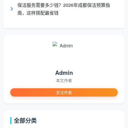
保洁服务需要多少钱？2026年成都保洁预算指
污房屋，两个保洁师同时工作一天，花费可能接近千
南，这样搭配最省钱
元。开荒保洁则因为要处理建筑垃圾、水泥渍和玻璃
胶，劳动强度最大，2-3人一天的总费用经常超过1000
元。
长尾词自然覆盖
：成都保洁一天多少钱
2026、日常保洁包天价格成都、深度保洁按天收
费成都、开荒保洁包天多少钱成都。
Admin
本文作者
二、按天计费 vs 按小时计费，到底哪个更
关注作者
划算？
很多人在纠结“
成都保洁服务多少钱一天
”时，其实
是在盘算：包天到底能不能省钱？答案是：
在特定场景
全部分类
下，包天比按小时计费能省15%-20%，但并非所有情