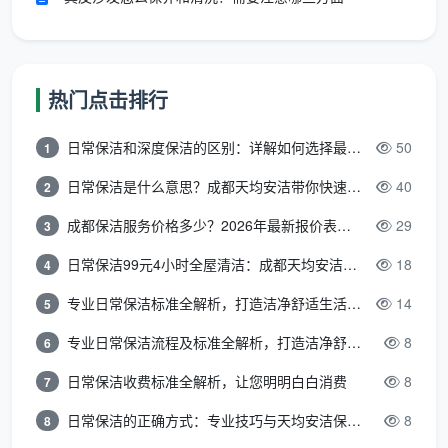
包天
约
两人效率远高于一
深
8小时×50
600-
热门点击排行
人，同样8小时完成两
度
元/小时
800
倍工作量，若按时计
保
=400元（单
元
日常保洁和深度保洁的区别：详解如何选择最适合的清洁服务
50
1
需800元，包天可能
洁
人）
（两
省100-200元
日常保洁是什么意思？成都天均安洁带你快速区分“日常vs深度vs开荒”
40
2
人一
天）
成都保洁服务价格多少？2026年最新报价表来了，这一篇看透所有费用
29
3
日常保洁99元4小时全屋清洁：成都天均安洁保洁超值服务全解析
18
包天
4
按小时极不
约
专业日常保洁标准全解析，打造洁净舒适生活空间
14
5
开
划算，通常
800-
荒
需20小时以
1600
包干价提前锁定，不
专业日常保洁流程及标准全解析，打造洁净舒适环境
8
6
保
上，按时计
元
受工时拉长影响
日常保洁收费标准全解析，让您明明白白消费
8
7
洁
可能超1000
（2-
元
3
日常保洁的正确方式：专业技巧与天均安洁保洁服务全解析
8
8
人）