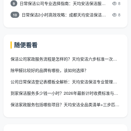
日常保洁公司专业选择指南：天均安洁保洁服务全解析
8
9
深度保洁和开荒保洁是包天最划算的领域。因为这
日常保洁2小时高效攻略：成都天均安洁保洁专业时间管理方案
8
10
类服务工作时间长、细节多，如果按小时计费，不仅总
价难以预估，还存在故意拖长工时的风险。而包天计费
将总价一次性锁定，保洁师没有理由磨洋工。家政保洁
随便看看
如果按时间收费一般30-40元一小时，100平米深度保
洁至少需要6-8小时，按时计费很容易超出预算。选择
保洁公司家政服务流程是怎样的？天均安洁六步标准一次讲透
包天，费用提前锁定，保洁师专注把事情做完做好，双
除甲醛比较好的品牌有哪些，该如何选择？
方都轻松。
公司日常保洁登记表模板全解析：天均安洁保洁专业管理方案
成都天均安洁保洁
支持按小时、按面积、按天包干
和包月套餐等多种灵活计费方式。对于需要长时间作业
到家保洁服务多少钱一小时？2026年最新计时收费标准与避坑指
的深度保洁和开荒保洁，推荐客户采用包天或包干方
保洁家政服务包括哪些项目？天均安洁全品类清单+三步匹配法一次
案，总价在服务前书面确认，不因工时延长而追加费
用。