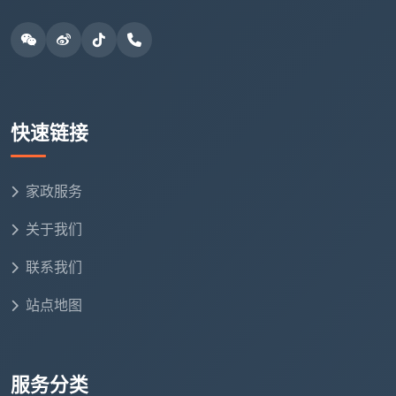
深度保
约
房东/中介对卫生要求
搬家
洁包
600-
高，需全屋死角彻底清
退租
天，2
900
洁，单次耗时6-8小时
人一天
元
快速链接
开荒保
约
装修残留的水泥、胶
洁包
新房
800-
痕、粉尘必须一次性清
天，2-
开荒
1600
家政服务
除，无法分次进行
3人一
元
天
关于我们
深度保
约
联系我们
节前
春节前保洁师难约，包
洁或日
400-
大扫
天可提前锁定人力和排
站点地图
常保洁
800
除
期，一次性全屋搞定
包天
元
长期
服务分类
约
空置
积尘厚、角落多，日常