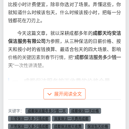
比按小时计费便宜，除非你选对了场景。弄懂这些，你
就知道什么时候该包天，什么时候该按小时，把每一分
钱都花在刀刃上。
今天这篇文章，就以深耕成都多年的
成都天均安洁
保洁服务有限公司
为参照，从三种保洁的日薪价格、按
天和按小时的省钱换算、最适合包天的四大场景、影响
价格的关键因素到春节行情，把“
成都保洁服务多少钱一
天
”一次性讲清楚。
一、成都保洁服务按天收费的价格全景
同样是问“
成都保洁服务多少钱一天
展开阅读全文
”，
日常保洁
、
深度保洁和
开荒保洁
的日薪完全不在一个级别上。因为
它们的劳动强度、工作时长和专业要求天差地别。
关键字：
成都保洁服务多少钱一天
成都保洁一天价格
日常保洁一天多少钱成都
深度保洁一天费用成都
开荒保洁一天多少钱成都
成都保洁按天收费
保洁包天价格
100