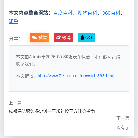
按天价格范
㎡房
本文内容整合网站：
百度百科
、
搜狗百科
、
360百科
、
服务
围（2026
通常
屋包
适用场景
知乎
类型
年成都市场
配置
天参
参考）
考花
费
微信
微博
QQ
分享：
1名
本文由Admin于2026-05-30发表在保洁，如有疑问，请
日常
保洁
约
日常维
联系我们。
保洁
150-450
师，
200-
持、定期
（包
元/天
约6-
350
本文链接：
http://www.7jz.com.cn/news/d_393.html
彻底清扫
天）
8小
元
时
上一篇
1-2
成都保洁服务多少钱一平米？按平方计价指南
深度
名保
约
换季大扫
下一篇
保洁
500-1200
洁
600-
除、搬家
没有了
（包
元/天
师，
1000
退租、长
天）
约8
元
期未清洁