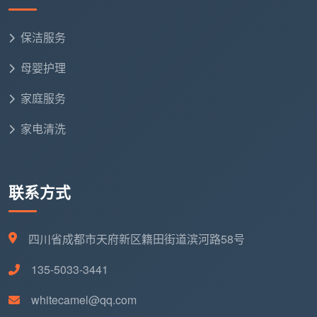
深度保
600-
房首
保洁3小时根本不够，拉
洁包天
1000
次清
长工时按时计费不划算
保洁服务
元
洁
母婴护理
这些场景的共同特点是：工时需求远超日常保洁的
家庭服务
3-4小时，且需要多人搭配、专业工具介入。包天计费
家电清洗
不仅总价更可控，而且保洁师有充足的时间把每一个角
落做到位，不会因为赶下一单而草草收场。
成都天均安洁保洁
针对这些场景提供定制化包天方
联系方式
案：深度保洁两人一天包干，开荒保洁标配工业吸尘器
和高温蒸汽机，搬家退租保洁按客户退租标准逐项验
四川省成都市天府新区籍田街道滨河路58号
收。所有包天方案在服务前出具详细项目清单和报价，
客户确认后再开工。
135-5033-3441
whitecamel@qq.com
长尾词自然覆盖
：搬家退租保洁一天多少