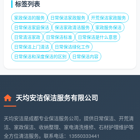
标签列表
长尾词自然覆盖
：保洁按天还是按小时划
算、深度保洁包天能省多少钱、保洁包干价和按
家政保洁的服务
日常保洁家政服务
开荒保洁家政服务
时计费哪个好。
日常保洁家庭保洁
保洁家政清洁服务
家政服务保洁
日常清洁家政
日常保洁标准
日常保洁是什么意思
日常保洁上门清洁
日常保洁绿化工作
三、独家视角：这四种场景，毫不犹豫选
日常保洁和深度保洁的区别
日常保洁内容
包天
并不是所有时候都适合包天保洁。但以下四种场
景，选择包天一定比你按小时零散预约更划算、更省
心。
天均安洁保洁服务有限公司
预估
包天方
花费
天均安洁是成都专业保洁服务公司，提供日常保洁、开荒清
场景
为什么适合包天
案建议
（100
洁、家政保洁、收纳整理、家电清洗维修、石材护理维护等
㎡）
全方位清洁服务。联系电话：13550333441