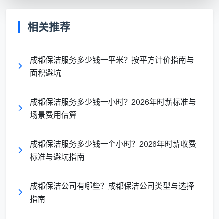
小时
相关推荐
2-3
开荒
名保
约
新房装修
保洁
成都保洁服务多少钱一平米？按平方计价指南与
600-2000
洁
800-
后首次彻
（包
元/天
师，
1600
面积避坑
底清洁
天）
约8
元
小时
成都保洁服务多少钱一小时？2026年时薪标准与
场景费用估算
在成都，日常保洁按天计费时，一居室/一卫生间约
150-250元/天，两居室/一卫生间约200-300元/天，三
成都保洁服务多少钱一个小时？2026年时薪收费
居室/两卫生间约250-350元/天，四居室及以上多在
标准与避坑指南
350元以上。这与按时薪推算也吻合：以时薪30-35元
计算，工作8小时就是240-280元。
成都保洁公司有哪些？成都保洁公司类型与选择
指南
深度保洁通常需要更强的专业技能和更多工具，一
天的费用普遍在500元以上。如果是100平米的重度油