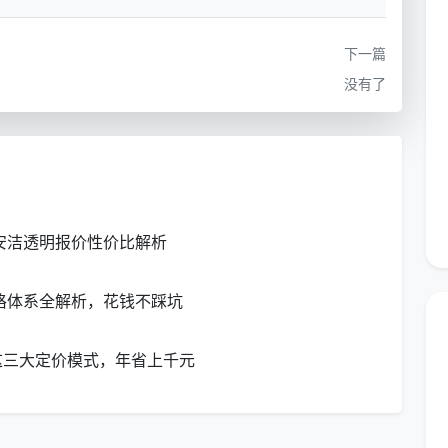
时
系统培训，分区工具，保险覆盖，售后响应
下一篇
时
携带蒸汽机等设备，处理油垢、霉斑等顽固问题
没有了
3小时起订，小时单价锁定透明。单次服务即包含分
需业主自备任何清洁物资。
均安洁透明报价性价比解析
算？
是一张实用决策表：
价格体系全解析，花钱不踩坑
时计费是否划算
建议
这三大定价模式，年省上千元
算
3小时足够覆盖80-100㎡常规区域