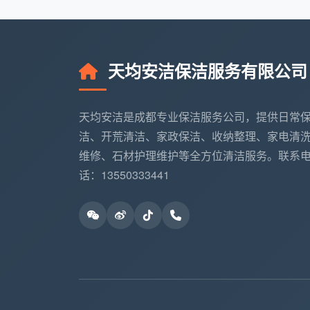
些藏在背后的操作标准，让每一小时的清洁
透明计时：不磨洋工，不赶进度
天均安洁保洁服务有限公司
天均安洁的保洁师到达现场后，会与业
开始与结束均有签到记录，时间花在哪一目
现“超时了先斩后奏加钱”的情况。
天均安洁是成都专业保洁服务公司，提供日常
洁、开荒清洁、家政保洁、收纳整理、家电清
真实场景还原：一套出租房的3小时
维修、石材护理维护等全方位清洁服务。联系
成都高新区的房东王女士，租客退租后
话：13550333441
厅，租客日常维护尚可。天均安洁派出1名保
全屋地面吸尘+湿拖（40分钟）
厨房台面、灶台、水槽彻底去油（50分钟
卫生间马桶、洗手台、淋浴玻璃除垢（45
家具表面除尘、桌面擦拭（30分钟）