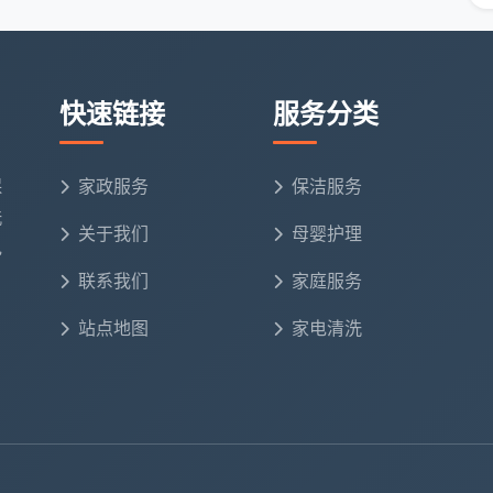
产出经得起细看。
快速链接
服务分类
主确认服务区域和重点项，然后进入专注作业状态。服务
了然。如果业主临时想追加任务，提前沟通即可，不会出
保
家政服务
保洁服务
洗
关于我们
母婴护理
电
需要快速清理房屋迎接下一位租客。房屋58㎡一室一
联系我们
家庭服务
洁员，3小时完成了以下工作：
站点地图
家电清洗
）
分钟）