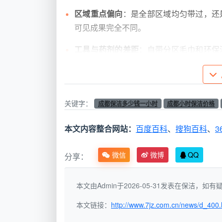
区域重点偏向
：是全部区域均匀带过，还
可见成果完全不同。
工具与药剂的差距
：自带分区毛巾和环保
时间产出质量天差地别。
最小起订门槛
：绝大多数正规公司不接1
关键字：
成都保洁多少钱一小时
成都小时保洁价格
成都保洁多少钱一小时？202
本文内容整合网站：
百度百科
、
搜狗百科
、
3
在成都，正规保洁服务有限公司的小时
定价，整理了以下参考：
微信
微博
QQ
分享：
服务档次
参考时薪区间
本文由Admin于2026-05-31发表在保洁，
个体零工/平台散单
30-45元/小
本文链接：
http://www.7jz.com.cn/news/d_400.