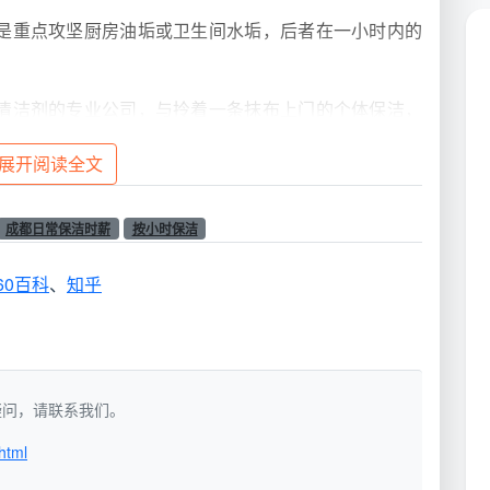
是重点攻坚厨房油垢或卫生间水垢，后者在一小时内的
清洁剂的专业公司，与拎着一条抹布上门的个体保洁，
展开阅读全文
小时单，因为路上时间和服务准备已经摊薄了成本。
成都日常保洁时薪
按小时保洁
5年市场真实区间
60百科
、
知乎
单价呈现一个清晰的梯度。天均安洁结合市场调研与自身
典型特征
如有疑问，请联系我们。
时
工具简单，服务质量随机，缺乏售后保障
html