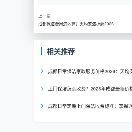
正规品牌公司（
日常保洁
）
45-60元/小
上一篇
深度保洁/专项保洁
60-80元/小
成都保洁费用怎么算？天均安洁拆解2026
天均安洁的日常保洁按时计费
：常规
区毛巾、中性环保清洁剂、基础工具，无
相关推荐
成都日常保洁家政服务价格2026：天
什么情况下按小时买保洁最划
不是所有需求都适合按小时下单。以下
上门保洁怎么收费？2026年成都最新
场景
按小
成都日常定期上门保洁收费标准：掌握
日常维护型（地面、家具除尘）
✅ 划