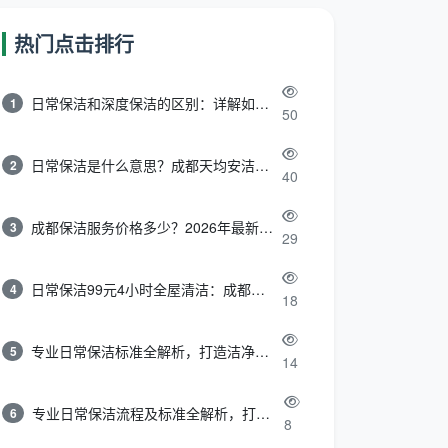
热门点击排行
日常保洁和深度保洁的区别：详解如何选择最适合的清洁服务
1
50
日常保洁是什么意思？成都天均安洁带你快速区分“日常vs深度vs开荒”
2
40
成都保洁服务价格多少？2026年最新报价表来了，这一篇看透所有费用
3
29
日常保洁99元4小时全屋清洁：成都天均安洁保洁超值服务全解析
4
18
专业日常保洁标准全解析，打造洁净舒适生活空间
5
14
专业日常保洁流程及标准全解析，打造洁净舒适环境
6
8