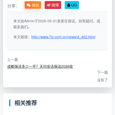
微信
微博
QQ
分享：
天均安洁保洁各类型服务费用清单
本文由Admin于2026-05-31发表在保洁，如有疑问，请
联系我们。
计
参考
服务类
价
本文链接：
http://www.7jz.com.cn/news/d_402.html
费用
清洁范围说明
型
方
区间
式
上一篇
按
200
成都保洁多少一平？天均安洁保洁2026收
日常保
平
–
地面除尘、家具擦拭、卫
下一篇
洁（单
米/
450
生间台面、厨房表面清洁
次）
按
没有了
元
次
日常保
按
700
相关推荐
洁（包
次
–
含以上范围，签约客户享
月4
优
1400
每平米单价9折