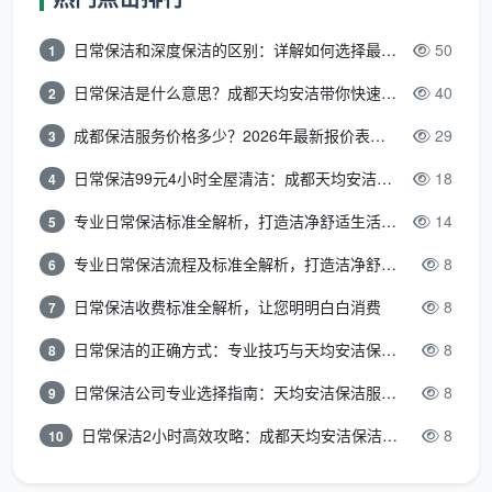
理解了这些变量，你就明白为什么不能用一个单一
日常保洁和深度保洁的区别：详解如何选择最适合的清洁服务
50
1
数字去回答
成都请保洁多少钱
——合理的报价，一定是
基于你家实际情况的个性化方案。
日常保洁是什么意思？成都天均安洁带你快速区分“日常vs深度vs开荒”
40
2
成都保洁服务价格多少？2026年最新报价表来了，这一篇看透所有费用
29
3
按户型速查：你家找保洁大概花多少？
日常保洁99元4小时全屋清洁：成都天均安洁保洁超值服务全解析
18
4
根据
成都天均安洁保洁
的历史服务数据，我们按常
专业日常保洁标准全解析，打造洁净舒适生活空间
14
5
见户型整理了一份费用参考，供你首次咨询时对照：
专业日常保洁流程及标准全解析，打造洁净舒适环境
8
6
小户型一居（40-55㎡）
：日常保洁约 180-280 元/
日常保洁收费标准全解析，让您明明白白消费
8
7
次；深度保洁约 300-400 元
日常保洁的正确方式：专业技巧与天均安洁保洁服务全解析
8
8
标准两居（65-85㎡）
：日常保洁约 260-380 元/
次；深度保洁约 450-600 元
日常保洁公司专业选择指南：天均安洁保洁服务全解析
8
9
日常保洁2小时高效攻略：成都天均安洁保洁专业时间管理方案
8
三居室（90-120㎡）
：日常保洁约 350-480 元/
10
次；深度保洁约 600-850 元