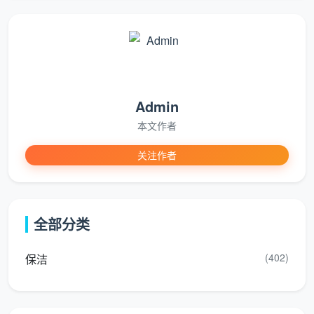
按
300
退租/
平
按房东验收标准执行，含
–
搬家保
米
墙面污渍处理、地脚线、
700
洁
为
开关面板除尘
元
主
Admin
本文作者
以
天均安洁保洁
的真实订单为例：一套85
关注作者
平米自住房，单次日常保洁约340元；同户型做
搬家退租保洁，因需达到交割标准，费用在500
元左右。这就是
成都找保洁多少钱
在不同场景下
全部分类
的真实落点。
(402)
保洁
影响“找保洁”费用的四个隐藏变量