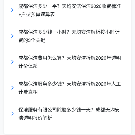
次）
惠
元/月
成都保洁多少一平？天均安洁保洁2026收费标准
+户型预算速算表
按
400
平
在日常基础上增加油烟机
深度保
–
成都保洁多少钱一小时？天均安洁解析按小时计
米
拆洗、冰箱除霜、窗槽除
洁
900
费的3个关键
为
垢、高温消杀
元
主
成都保洁费用怎么算？天均安洁拆解2026年透明
按
计价体系
600
平
装修后清除水泥漆点、玻
开荒保
–
米
璃胶印、全屋除粉尘，逐
洁
1500
成都保洁服务多少钱？天均安洁拆解2026年人工
为
项验收
元
计费真相
主
保洁服务有限公司除胶多少钱一天？成都天均安
按
140
小时工
时
–
按需指定区域，灵活度
洁透明报价解析
保洁
计
350
高，适合局部重点打扫
费
元/次