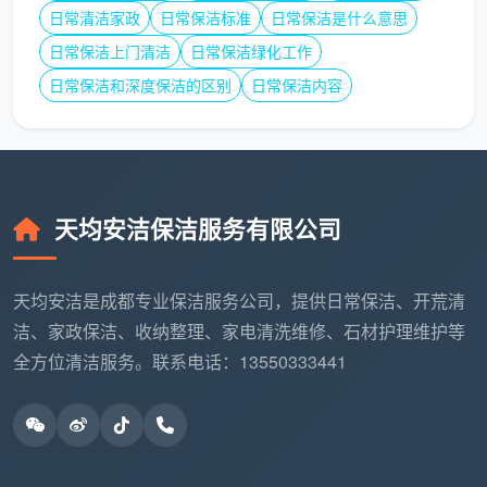
日常清洁家政
日常保洁标准
日常保洁是什么意思
绝不临时收取“重油费”“超面积费”。
日常保洁上门清洁
日常保洁绿化工作
全自营员工
：每位保洁员经过系统培训，统一配备分
日常保洁和深度保洁的区别
日常保洁内容
区色标毛巾和高温消毒设备，保障每小时的清洁效
率。
售后兜底
：对效果不满意当场复洁，不计入二次收
费，让每一笔保洁开销都有保障。
天均安洁保洁服务有限公司
搜索
成都找保洁多少钱
，你想要的其实不是一个数
字，而是一份安心。
天均安洁保洁
把每个家庭的清洁需
天均安洁是成都专业保洁服务公司，提供日常保洁、开荒清
求转化为透明、对应的费用方案，从日常除尘到深度开
洁、家政保洁、收纳整理、家电清洗维修、石材护理维护等
荒，让“找保洁”这件事变得简单、可靠。现在联系天均
全方位清洁服务。联系电话：13550333441
安洁，发送你家的户型与需求，即可获得一份专属报
价，让花的每一分钱都变成看得见的洁净与舒适。