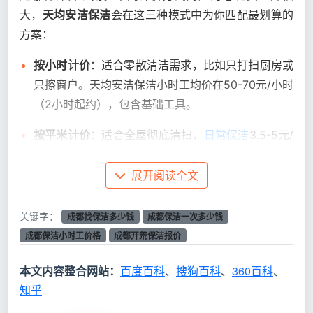
大，
天均安洁保洁
会在这三种模式中为你匹配最划算的
方案：
按小时计价
：适合零散清洁需求，比如只打扫厨房或
只擦窗户。天均安洁保洁小时工均价在50-70元/小时
（2小时起约），包含基础工具。
按平米计价
：适合全屋彻底清扫，
日常保洁
3.5-5元/
㎡，深度保洁6-8元/㎡，
开荒保洁
8-12元/㎡。
展开阅读全文
按次一口价
：适合标准户型，根据房型、脏污程度给
出打包价，避免因超时产生的心理负担。
关键字：
成都找保洁多少钱
成都保洁一次多少钱
成都保洁小时工价格
成都开荒保洁报价
决定
成都保洁一次多少钱
的核心不是面积数
字，而是清洁深度。同样90平米，日常除尘一次
本文内容整合网站：
百度百科
、
搜狗百科
、
360百科
、
三百多元，深度加高温消毒则要六百元上下。
知乎