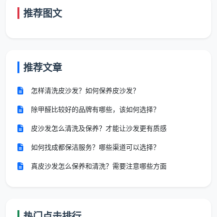
很多业主打电话直接问
成都找保洁一次收费多少
，
推荐图文
得到的报价往往不是最终价。
天均安洁保洁
的客服系统
会在报价前确认以下四个细节，这才是费用精准的关
键：
房屋当前状态
：是日常居住维护，还是空置了三个月
推荐文章
积灰？后者所需工时可能翻倍。
怎样清洗皮沙发？如何保养皮沙发？
厨房油污等级
：开放式厨房长期煎炒，抽油烟机滤网
除甲醛比较好的品牌有哪些，该如何选择？
和灶台墙面的油垢厚度，直接关联清洁耗时。
皮沙发怎么清洗及保养？才能让沙发更有质感
物品收纳程度
：地面、台面杂物越多，保洁员挪动和
如何找成都保洁服务？哪些渠道可以选择？
复位的时间越多。天均安洁保洁建议客户提前做基础
收纳，把工时用在深度清洁上，成本更划算。
真皮沙发怎么保养和清洗？需要注意哪些方面
是否有宠物
：猫狗毛发深入沙发缝隙和床底，需动用
专用除毛工具和额外吸尘频次，属于正常的工量增加
因素。
热门点击排行