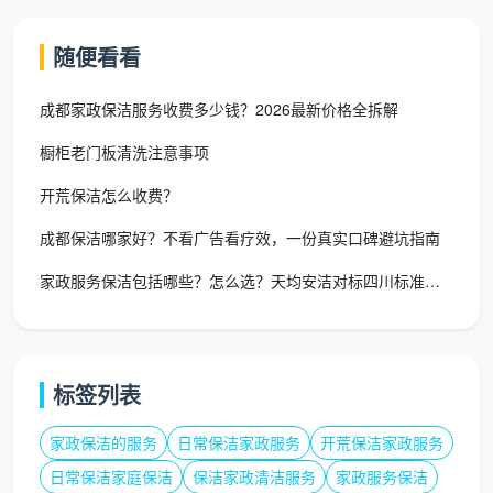
大户型/跃层（130㎡以上）
：建议拆分为多次或增派
随便看看
人员，深度保洁约 900-1300 元
如果你正在对比多个渠道，问
成都找保洁多少钱一
成都家政保洁服务收费多少钱？2026最新价格全拆解
平米
的同时，也要追问是否包含重点区域处理，这样才
橱柜老门板清洗注意事项
能让不同报价站在同一条起跑线上。
开荒保洁怎么收费？
选天均安洁保洁，让“找保洁”从猜价格变成
成都保洁哪家好？不看广告看疗效，一份真实口碑避坑指南
享服务
家政服务保洁包括哪些？怎么选？天均安洁对标四川标准一文讲透
许多业主的真实痛点不是花钱，而是花完钱不知道
换来什么标准。
成都天均安洁保洁
把费用透明化作为服
务的第一步：
标签列表
先沟通、后报价
：通过照片或视频预判脏污程度，给
出区间报价而非模糊低价引诱。
家政保洁的服务
日常保洁家政服务
开荒保洁家政服务
日常保洁家庭保洁
保洁家政清洁服务
家政服务保洁
拒绝中途加价
：签约时锁定总费用，非客户新增需求