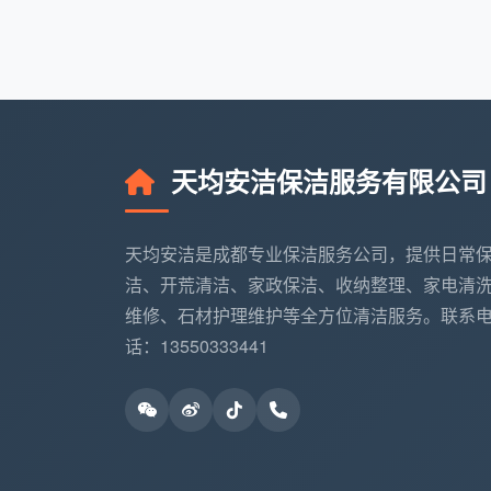
衣柜、橱柜内部
柜门不打开，内部不吸尘
开关插座面板
不处理，腻子粉残留依旧
天均安洁保洁服务有限公司
地面漆点、水泥
不铲，或按点额外收费
点
天均安洁是成都专业保洁服务公司，提供日常
五金件、花洒、
可能用强酸劣质清洁剂，
洁、开荒清洁、家政保洁、收纳整理、家电清
龙头
层
维修、石材护理维护等全方位清洁服务。联系
话：13550333441
空调风口、灯带
不处理
槽
踢脚线、门套细
不处理或随便扫灰
节