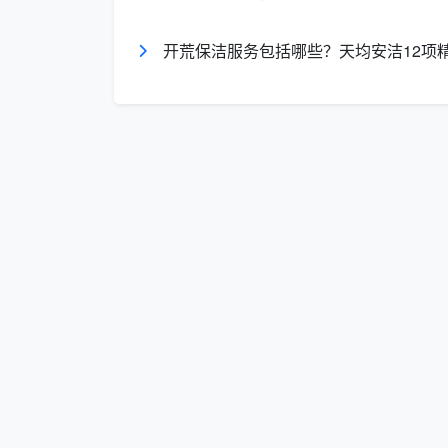
开荒保洁服务包括哪些？天均安洁12项
表内总价已包含全部12项精保洁服
能小幅上浮，但一切调整均在合同内锁定
本——你能提前算清，合同签完就不再变
三、12-15元/㎡的行情价到底对应了
同样是问“开荒保洁服务价格行情”，5
不在一个世界里。把每平对应的实际服务拆
低价粗开荒（折合建面约5-
服务细项
㎡）
窗玻璃及窗框系
只擦内窗玻璃，外窗和轨
统
碰