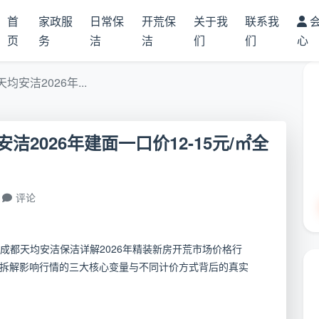
首
家政服
日常保
开荒保
关于我
联系我
页
务
洁
洁
们
们
心
安洁2026年...
2026年建面一口价12-15元/㎡全
评论
成都天均安洁保洁详解2026年精装新房开荒市场价格行
间，拆解影响行情的三大核心变量与不同计价方式背后的真实