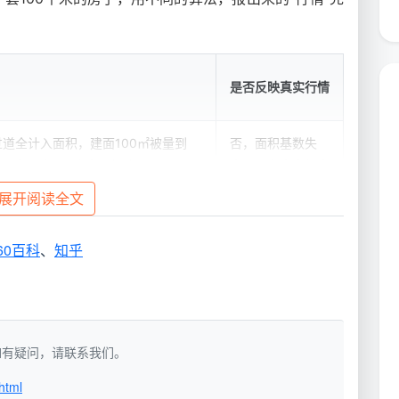
是否反映真实行情
道全计入面积，建面100㎡被量到
否，面积基数失
单价看似低，只含表面粗清洁
真，服务内容缩水
展开阅读全文
、吸柜内、铲漆点全变增项，最终结账
否，初始报价不代
+
表最终花费
60百科
、
知乎
价，100平就是100平；12项精保洁
是，面积基数和服
即锁定总价
务内容双重锁定
洁，如有疑问，请联系我们。
html
荒保洁服务价格行情
，在我们看来，只有在“按建筑面积