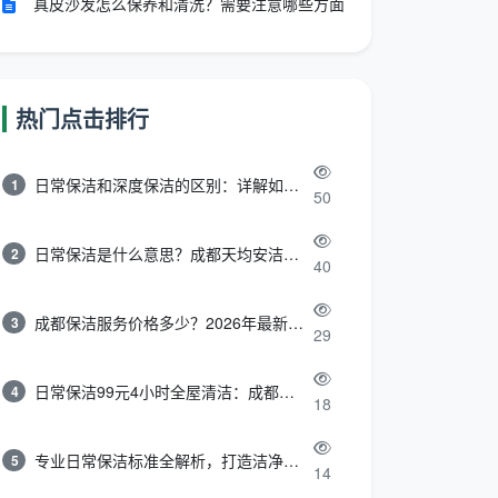
真皮沙发怎么保养和清洗？需要注意哪些方面
热门点击排行
日常保洁和深度保洁的区别：详解如何选择最适合的清洁服务
1
50
日常保洁是什么意思？成都天均安洁带你快速区分“日常vs深度vs开荒”
2
40
成都保洁服务价格多少？2026年最新报价表来了，这一篇看透所有费用
3
29
日常保洁99元4小时全屋清洁：成都天均安洁保洁超值服务全解析
4
18
专业日常保洁标准全解析，打造洁净舒适生活空间
5
14