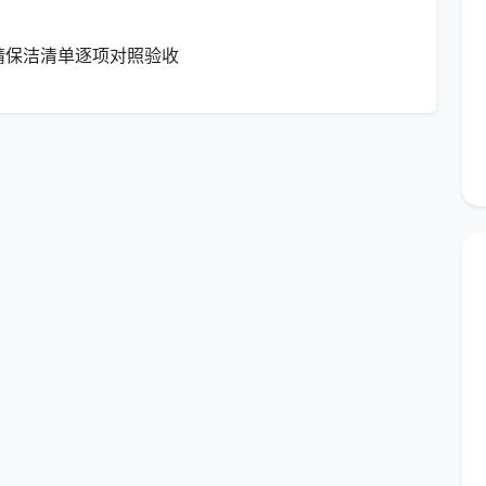
精保洁清单逐项对照验收
务。半包或清包装修因漆点水泥渍更重，勘场后单价可
，绝不中途加价。这就是
新房开荒保洁行情
的真实样
。
什么服务？拆开服务密度，真假行情一目了然
块钱一平的和13块钱一平的，每一平对应的服务内容完全
开来看，差别立刻显现。
8元/
成都天均安洁保洁精开荒（建面12-15元/㎡）
道槽不
内外窗、窗框轨道凹槽、纱窗、移门地轨全部深
度清洁