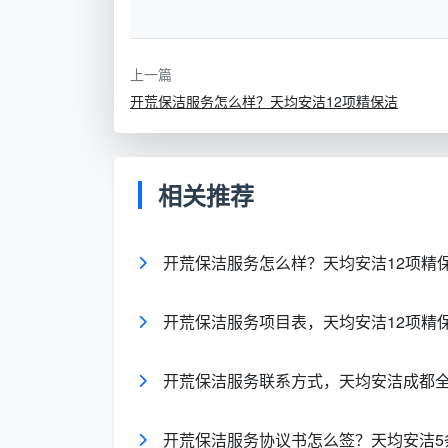
一口价全包”这个统一标尺下讨论才有意义。
还是套内？包含哪些项目？”两个变量不统一
上一篇
开荒保洁服务怎么样？天均安洁12项精保洁
二、成都天均安洁保洁：开荒保洁服务价
在成都天均安洁保洁，
开荒保洁服务价
精装新房深度开荒的建面一口价标准，这也
相关推荐
建筑面积
精装开荒行情单价
开荒保洁服务怎么样？天均安洁12项精
60-80㎡
15元/㎡
开荒保洁服务项目表，天均安洁12项精
80-120㎡
12-13元/㎡
120-150㎡
10-12元/㎡
开荒保洁服务联系方式，天均安洁成都
150㎡以上／复式别墅
18元/㎡起
开荒保洁服务协议书怎么签？天均安洁5