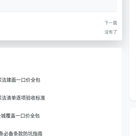
拿到任何报价，第一句话就该问：“这个单价是乘以建面
，任何行情对比都是在做无用功。
下一篇
格行情——2026年精装新房建面一口价
没有了
格行情
是一套完全公开、可自测的体系。以下为2026年
是目前成都正规实体公司的主流行情区间。
预估总价
适合的成都常见户型
保洁建面一口价全包
900 - 1200元
两居室、紧凑小三房
保洁清单逐项验收标准
960 - 1560元
标准三居室、改善型三房
1200 - 1800元
舒适大三房、大平层
全城覆盖一口价全包
按实勘估价
跃层、联排、独栋
条必备条款防坑指南