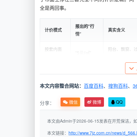
全是两回事。
报出的“行
计价模式
真实含义
情”
按套内面
阳台、飘窗、过
“5元/㎡”
积报低价
115㎡以上；
按项目拆
“全屋开荒
进场后擦外窗
包报起步
800元”
轻松翻至1800
本文内容整合网站：
百度百科
、
搜狗百科
、
3
价
微信
微博
QQ
分享：
按建筑面
“12-15元/
按房产证建面计
积一口价
㎡，12项全
全含，签合同
全包
包”
本文由Admin于2026-06-15发表在开荒保
本文链接：
http://www.7jz.com.cn/news/d_566.
成都天均安洁保洁采用第三种方式。
开