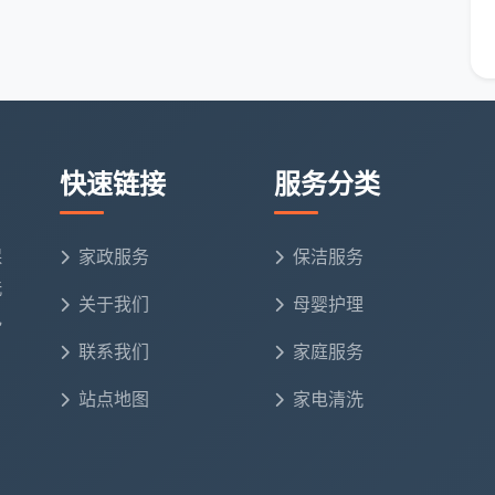
抽屉全部取出，隔板逐层吸尘擦拭，门板胶印去
不擦拭
除
全屋几十个面板逐一细致擦拭，边缘腻子铲除干
净
快速链接
服务分类
全屋每一处漆点、腻子点、胶点手工铲除，含在
总价内
保
家政服务
保洁服务
损伤镀
进口中性清洁剂，擦亮除垢，不腐蚀表面
洗
关于我们
母婴护理
电
联系我们
家庭服务
风口滤网拆卸除尘，灯带槽深度吸尘
站点地图
家电清洗
全屋踢脚线上沿除尘去漆点，门套门锁精细清洁