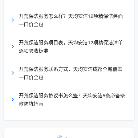
就是中介。
开荒保洁服务怎么样？天均安洁12项精保洁建面
二、选开荒保洁服务商，拿这五条去验，真靠谱假靠谱
一口价全包
一验便知
在成都天均安洁保洁看来，一家值得信赖的
开荒保
开荒保洁服务项目表，天均安洁12项精保洁清单
洁服务商
，至少得在以下五条硬指标上经得起验证。你
逐项验收标准
不需要懂保洁技术，只要学会问这五个问题。
开荒保洁服务联系方式，天均安洁成都全城覆盖
第一条：计价方式透不透明？
问一句“按什么面积
一口价全包
算”，能直接筛掉一半不靠谱的。回答“按套内面积”却说
不清阳台飘窗算不算的，后期大概率在面积上注水。成
都天均安洁保洁按房产证上的建筑面积一口价全包，
开荒保洁服务协议书怎么签？天均安洁5条必备条
款防坑指南
100平就是100平，总价签合同即锁定，全程零增项。
第二条：服务有没有纸面清单？
不要接受任何口头
上的“你放心，都弄干净”。要求对方把服务项目一条一
条写出来。成都天均安洁保洁签单时出具12项精保洁确