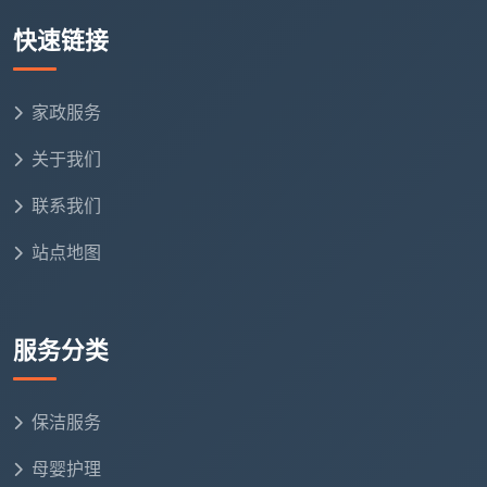
除了前面说的五条指标，还有两个更直接的验证方
快速链接
法：
方法一：问公司地址，要求上门签合同。
真正有实
家政服务
体团队的
成都开荒保洁服务商
，会有一个固定的办公场
所，可以当面签合同。中介型的“服务商”通常只有一个
关于我们
虚拟办公室或干脆没有地址，合同也不会主动提供。
联系我们
方法二：问能否指定上次服务过的保洁员。
实体服
站点地图
务商有固定的员工名单，上次来你家做过的保洁员，下
次预约时可以点名要同一组人。中介派单每次都是随机
分配，根本无法指定具体的人。
服务分类
五、再搜“开荒保洁服务商”，你已经知道该怎么挑了
当你在手机里再次搜索“开荒保洁服务商”时，你不
保洁服务
会再被那些看起来正规的机构名称轻易迷惑。你知道，
母婴护理
真正值得选择的不是那个叫“服务商”的牌子，而是牌子