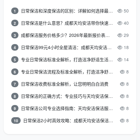
全屋开关插座面板边缘腻子清理，筒灯射灯表面擦拭
日常保洁和深度保洁的区别：详解如何选择最适合的清洁服务
50
1
厨房吊柜地柜内外及抽屉全拆吸尘擦拭，台面漆点胶
日常保洁是什么意思？成都天均安洁带你快速区分“日常vs深度vs开荒”
40
2
点铲除，烟机灶具墙面瓷砖清洁
成都保洁服务价格多少？2026年最新报价表来了，这一篇看透所有费用
29
3
卫生间墙地砖水泥点清除，淋浴玻璃及五金除垢擦
日常保洁99元4小时全屋清洁：成都天均安洁保洁超值服务全解析
18
4
亮，马桶内外消毒，地漏清掏
专业日常保洁标准全解析，打造洁净舒适生活空间
14
5
全屋衣柜储物柜隔板抽屉逐一取出吸尘擦拭，门板胶
专业日常保洁流程及标准全解析，打造洁净舒适环境
8
6
印去除
日常保洁收费标准全解析，让您明明白白消费
8
7
室内门门套门锁清洁，全屋踢脚线上沿除尘和漆点铲
除
日常保洁的正确方式：专业技巧与天均安洁保洁服务全解析
8
8
日常保洁公司专业选择指南：天均安洁保洁服务全解析
8
9
全屋地面漆点腻子点胶点手工铲除，吸尘后深度湿拖
两遍
日常保洁2小时高效攻略：成都天均安洁保洁专业时间管理方案
8
10
窗台石飘窗台粉尘彻底清除