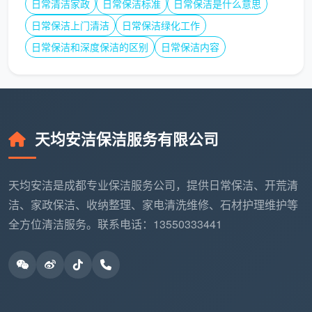
日常清洁家政
日常保洁标准
日常保洁是什么意思
元
层
日常保洁上门清洁
日常保洁绿化工作
150㎡以上／复式别
日常保洁和深度保洁的区别
日常保洁内容
按实勘估价
跃层、联排
墅
表内总价已含全部12项精保洁。半包/清包装
修因污染更重，勘场后可能小幅调整单价，但均
天均安洁保洁服务有限公司
在合同内锁定，绝不中途增项。成都天均安洁保
洁覆盖成都主城区及周边各区县——锦江、青
天均安洁是成都专业保洁服务公司，提供日常保洁、开荒清
羊、武侯、成华、金牛、高新、天府新区、双
洁、家政保洁、收纳整理、家电清洗维修、石材护理维护等
流、龙泉驿、温江、郫都、新都，均可预约上
全方位清洁服务。联系电话：13550333441
门。
四、如何快速判断一家“开荒保洁服务商”是真实体还是
假中介？