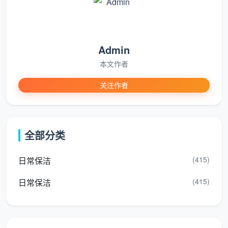
认单，做完一项勾一项，业主逐项验收，缺一项不签
字。
第三条：工人是自有员工还是临时工？
这是实体服
Admin
务商和中介派单的本质区别。自有团队经过统一培训，
本文作者
流程标准化；临时拼凑的散工，质量完全看运气。成都
关注作者
天均安洁保洁全部为自有固定团队，2-3人一组，统一
工服标准分工。
第四条：清洁剂安不安全？
低价团队为省成本，使
全部分类
用强酸类廉价清洁剂。五金件当时擦得锃亮，几天后氧
化发黑，镀层腐蚀不可逆。成都天均安洁保洁统一使用
(415)
日常保洁
进口中性清洁剂，不伤瓷砖釉面、不锈钢镀层和木地
板，这是写进合同的承诺。
(415)
日常保洁
第五条：售后敢不敢写进合同？
开荒保洁做完后几
天，极少数区域可能出现轻微返灰，这是正常的“沉降返