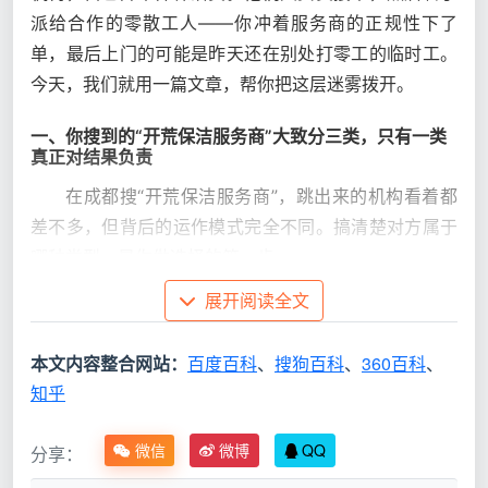
派给合作的零散工人——你冲着服务商的正规性下了
单，最后上门的可能是昨天还在别处打零工的临时工。
今天，我们就用一篇文章，帮你把这层迷雾拨开。
一、你搜到的“开荒保洁服务商”大致分三类，只有一类
真正对结果负责
在成都搜“开荒保洁服务商”，跳出来的机构看着都
差不多，但背后的运作模式完全不同。搞清楚对方属于
哪种类型，是你做选择的第一步。
展开阅读全文
服务
商类
运作模式
对业主的核心风险
本文内容整合网站：
百度百科
、
搜狗百科
、
360百科
、
型
知乎
中介
服务者质量参差不齐，服
线上接单，转包给
微信
微博
QQ
分享：
派单
务商与工人责任分离，出
合作的零散保洁
型服
了问题互相推诿，售后流