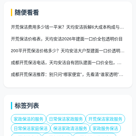
强弱电箱内部除尘，明装管道表面擦拭
随便看看
空调新风滤网简易拆卸除尘
开荒保洁费用多少钱一平米？天均安洁拆解6大成本构成与真实报价
粉尘碎屑打包并移至小区指定堆放点
开荒保洁价格表，天均安洁2026年建面一口价全包透明价目
2026年精装新房建面一口价参考：
200平开荒保洁价格多少？天均安洁大户型建面一口价透明报价
成都开荒保洁电话，天均安洁自有团队建面一口价全包，覆盖全城
精装开荒一口
建筑面积
适合家庭
价
成都开荒保洁推荐：别只问“哪家便宜”，先看清“谁家透明”再决
900 - 1200
两居室、小三
60-80㎡
元
房
标签列表
960 - 1560
80-120㎡
标准三居室
元
家政保洁的服务
日常保洁家政服务
开荒保洁家政服务
日常保洁家庭保洁
保洁家政清洁服务
家政服务保洁
1200 - 1800
大三房、大平
120-150㎡