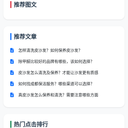
尘”现象。中介模式：做完即走，电话打不通。实体模
推荐图文
式：承诺合理售后期，免费返工。成都天均安洁保洁承
诺72小时内非人为二次污染免费上门返工，白纸黑字写
在合同里。
推荐文章
三、成都天均安洁保洁的服务标准与2026年价格参考
怎样清洗皮沙发？如何保养皮沙发？
在成都天均安洁保洁，我们不挂“平台”的牌子，但
我们做的事：自有团队、固定标准、透明报价、合同保
除甲醛比较好的品牌有哪些，该如何选择？
障、售后承诺，正是你搜“
新房开荒保洁服务商
”时最该
皮沙发怎么清洗及保养？才能让沙发更有质感
找到的样子。
如何找成都保洁服务？哪些渠道可以选择？
12项精保洁清单（逐项验收）：
真皮沙发怎么保养和清洗？需要注意哪些方面
全屋玻璃内外、窗框轨道凹槽、纱窗、阳台移门玻璃
及地轨
天花边角、灯带槽、空调风口除尘，墙面浮灰清除
热门点击排行