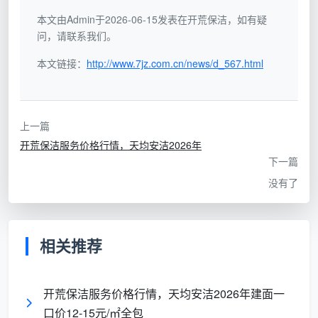
员，服务商抽成
务商
程漫长
本文由Admin于2026-06-15发表在开荒保洁，如有疑
问，请联系我们。
个人
一个人注册多个名
实际只有1-2人，无固定
本文链接：
http://www.7jz.com.cn/news/d_567.html
挂靠
称，同时出现在不
团队，无标准流程，做完
型服
同平台上接单
即走，售后无门
务商
上一篇
实体
开荒保洁服务价格行情，天均安洁2026年
拥有固定员工、统
自有
报价高于前两者，但服务
下一篇
一培训、标准化服
团队
标准和售后承诺有据可
没有了
务流程，签正式服
型服
依，责任主体唯一
务合同
务商
相关推荐
成都天均安洁保洁属于第三种。判断一家
开荒保洁
服务商
是真实体还是假中介，最简单的方法就是问一
开荒保洁服务价格行情，天均安洁2026年建面一
句：“今天来我家的工人，是你们签劳动合同的正式员工
口价12-15元/㎡全包
吗？我可以指定上次来过的同一组人吗？”回答含糊的，