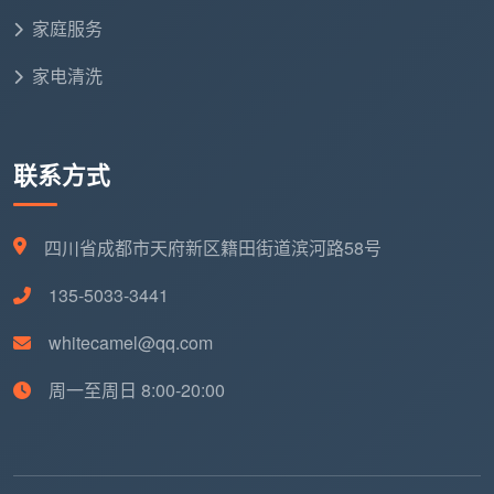
背后有没有自己的固定团队、有没有纸质的服务清单、
家庭服务
有没有安全的清洁剂、有没有白纸黑字的售后承诺。
家电清洗
在成都天均安洁保洁，我们做的就是一家服务商该
做的全部事情：按建面一口价全包、12项精保洁逐项验
收、自有团队进口中性清洁剂、72小时售后保障。准备
联系方式
给成都新家做开荒的朋友，把这五条标准记在备忘录
里，打任何一家电话之前逐条问一遍。能全部对上的那
四川省成都市天府新区籍田街道滨河路58号
家，就是值得你把新家托付给它的
开荒保洁服务商
。
135-5033-3441
whitecamel@qq.com
周一至周日 8:00-20:00