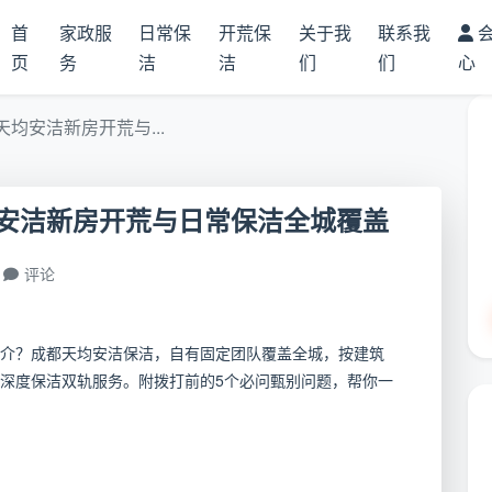
首
家政服
日常保
开荒保
关于我
联系我
页
务
洁
洁
们
们
心
均安洁新房开荒与...
安洁新房开荒与日常保洁全城覆盖
评论
介？成都天均安洁保洁，自有固定团队覆盖全城，按建筑
深度保洁双轨服务。附拨打前的5个必问甄别问题，帮你一