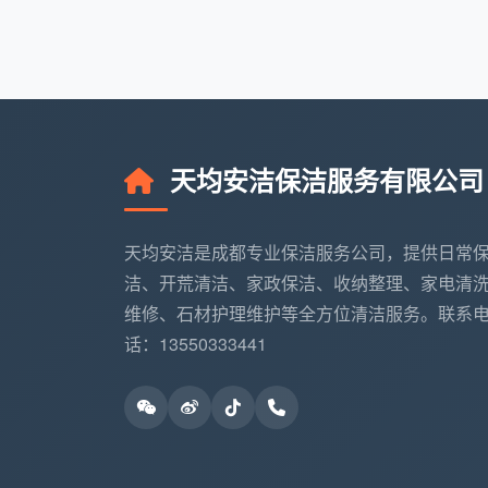
复
当您拨打成都天均安洁保洁的服务热线
新房精装开荒（按建筑面积一口价全包
建筑面积
天均安洁保洁服务有限公司
精
60-80㎡
900
天均安洁是成都专业保洁服务公司，提供日常
洁、开荒清洁、家政保洁、收纳整理、家电清
80-120㎡
960
维修、石材护理维护等全方位清洁服务。联系
120-150㎡
120
话：13550333441
150㎡以上／复式别墅
按
以上总价已包含全部12项精保洁：