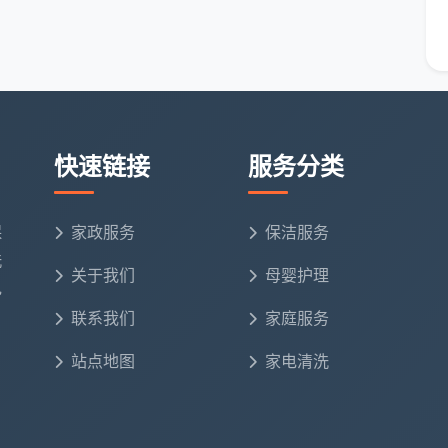
时，我们的预约客服会根据您的需求主动确认信息。
）：
装开荒一口价
快速链接
适合家庭
服务分类
 - 1200元
两居室、小三房
保
家政服务
保洁服务
洗
 - 1560元
标准三居室
关于我们
母婴护理
电
0 - 1800元
大三房、大平层
联系我们
家庭服务
实勘估价
跃层、联排
站点地图
家电清洗
全屋玻璃内外及窗框轨道、天花板及空调风口除尘、开