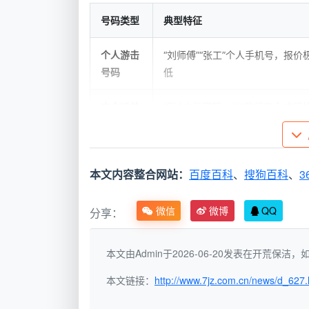
号码类型
典型特征
个人游击
“刘师傅”“张工”个人手机号，报价
号码
低
中介派单
打过去是客服，说“我们有全成都
号码
师傅”
实体公司
能说出公司注册地址、可上门签合
本文内容整合网站：
百度百科
、
搜狗百科
、
3
直营号码
同、能出示纸质服务清单
微信
微博
QQ
分享：
一个简单的判断方法：打通电话后，不要
个位置？可以上门签合同吗？”如果对方支支
本文由Admin于2026-06-20发表在开荒保
保洁电话
背后的风险，已经很明显了。
本文链接：
http://www.7jz.com.cn/news/d_627.
二、打通“成都上门家政保洁电话”前，