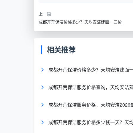
这是绝大多数业主第一次打电话时踩坑的
和毛发，用拖把抹布做表面清洁，1个人2-3
上一篇
处理装修残留的腻子粉、水泥渍、玻璃胶、
成都开荒保洁价格多少？天均安洁建面一口价
璃刮和进口中性清洁剂，2-3人连续工作6-
判断标准很简单：你家是刚装完、家具
相关推荐
你家已经入住、只是需要定期打扫——那就
不掉装修残留。
成都开荒保洁价格多少？天均安洁建面一口
三、拨通电话后，根据你的需求问对问
如果你需要的是新房开荒保洁，问这5个
成都开荒保洁服务价格查询，天均安洁
“按什么面积算？总价能提前锁定吗？”—
价签合同即锁定，中途零增项。
成都开荒保洁服务价格，天均安洁2026最
“能发一份纸质的服务清单给我吗？哪些做
成都开荒保洁服务价格多少钱一天？天
项精保洁清单。