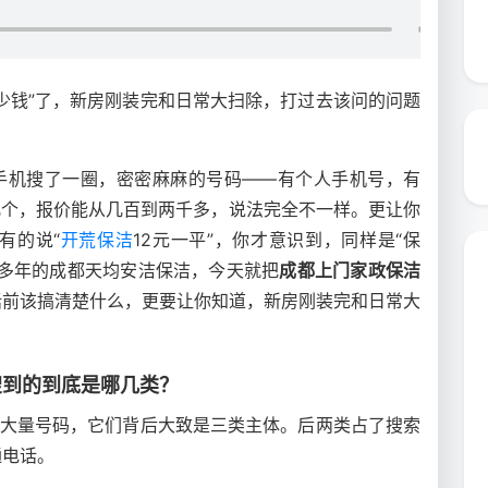
少钱”了，新房刚装完和日常大扫除，打过去该问的问题
开手机搜了一圈，密密麻麻的号码——有个人手机号，有
几个，报价能从几百到两千多，说法完全不一样。更让你
有的说“
开荒保洁
12元一平”，你才意识到，同样是“保
场多年的成都天均安洁保洁，今天就把
成都上门家政保洁
话前该搞清楚什么，更要让你知道，新房刚装完和日常大
。
搜到的到底是哪几类？
来大量号码，它们背后大致是三类主体。后两类占了搜索
通电话。