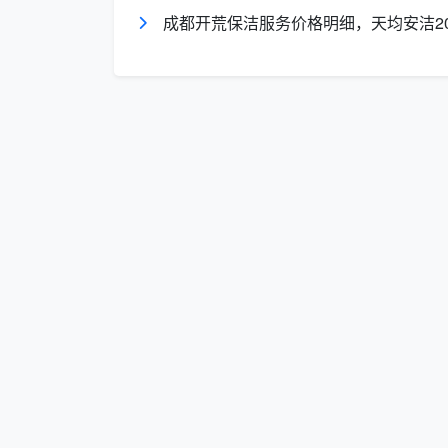
“清洁五金件和瓷砖用的是什么清洁剂？会
成都开荒保洁服务价格明细，天均安洁2
伤瓷砖釉面和不锈钢镀层。
“上门工人是你们公司的正式员工，还是临
“做完后如果有返灰等小问题，有售后保障
费上门返工。
如果你需要的是日常深度保洁，问这3个
“按时长计费还是按面积？有没有最低消费时
时/人，建议每次不低于3小时。
“包含哪些项目？厨卫深度清洁含不含？
洁、踢脚线除尘等。
“需要我准备什么工具和清洁剂吗？”——
四、成都天均安洁保洁：您的一通电话