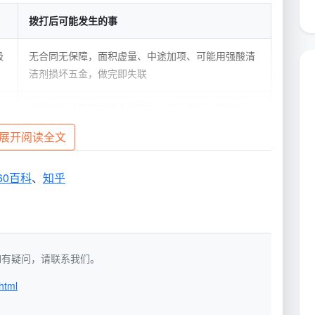
拨打后可能发生的事
极
无合同无保障，面积虚量、中途加项、可能用强酸清
洁剂损坏五金，做完即失联
的
订单转包给不固定的合作团队，平台和工人责任分
离，出了问题两边推，售后流程漫长
展开阅读全文
价格透明、自有团队、有合同有售后，沟通成本最低
60百科
、
知乎
上来就问“多少钱”，而是先问——“你们公司在成都哪
吾吾，只说“你先用着，好了再给钱”，那这个
成都上门
洁，如有疑问，请联系我们。
html
先搞清楚你需要的是开荒还是日常