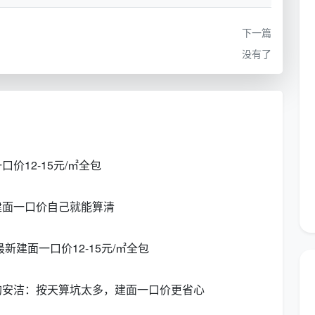
根源。日常保洁做的是“维持”——处理生活浮灰、油污
小时就能完成，按小时计费。开荒保洁做的是“清零”——
下一篇
乳胶漆点和锯末，需要用大功率吸尘器、专业铲刀组、玻
没有了
8小时，按建筑面积一口价计费。
还没进场、地上还有漆点和水泥渍——那就是开荒保洁。
是日常保洁。搞错了服务类型，请十个日常保洁阿姨也清
价12-15元/㎡全包
题
问题：
建面一口价自己就能算清
—标准答案应该是按房产证上的建筑面积一口价全包，总
新建面一口价12-15元/㎡全包
、哪些不做？”——标准答案应该是一份逐项列明的12
均安洁：按天算坑太多，建面一口价更省心