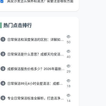
真皮沙发怎么保养和清洗？需要注意哪些方面
热门点击排行
日常保洁和深度保洁的区别：详解如何选择最适合的清洁服务
1
50
日常保洁是什么意思？成都天均安洁带你快速区分“日常vs深度vs开荒”
2
40
成都保洁服务价格多少？2026年最新报价表来了，这一篇看透所有费用
3
29
日常保洁99元4小时全屋清洁：成都天均安洁保洁超值服务全解析
4
18
专业日常保洁标准全解析，打造洁净舒适生活空间
5
14