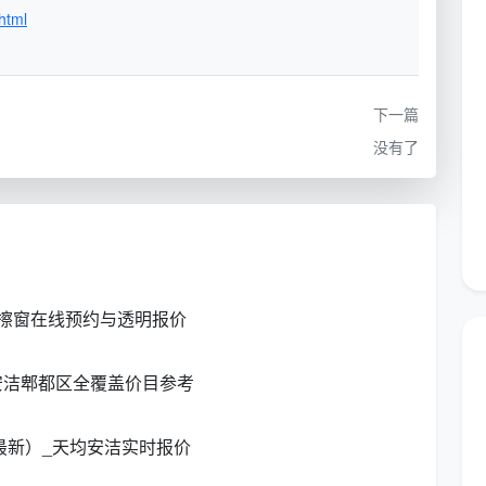
html
全屋表面除尘、地面拖洗、厨卫台面基础去油除渍
厨房重油污拆解、卫生间霉渍水垢清除、全屋边角/开关/
下一篇
踢脚线精擦
没有了
装修后水泥漆点铲除、全屋粉尘清洗、柜体内外首遍擦
拭、玻璃基础清洗
玻璃内外双面刮洗、窗框槽吸尘、纱窗除尘/拆洗
擦窗在线预约与透明报价
深度吸尘、专用地毯清洗剂刷洗、清水过洗、吸水速干处
安洁郫都区全覆盖价目参考
理
整体吸尘、局部污渍处理、专用布艺清洁剂免水洗或低水
最新）_天均安洁实时报价
洗