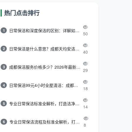
热门点击排行
日常保洁和深度保洁的区别：详解如何选择最适合的清洁服务
1
50
日常保洁是什么意思？成都天均安洁带你快速区分“日常vs深度vs开荒”
2
40
成都保洁服务价格多少？2026年最新报价表来了，这一篇看透所有费用
3
29
日常保洁99元4小时全屋清洁：成都天均安洁保洁超值服务全解析
4
18
专业日常保洁标准全解析，打造洁净舒适生活空间
5
14
专业日常保洁流程及标准全解析，打造洁净舒适环境
6
8