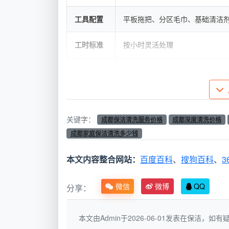
工具配置
平板拖把、分区毛巾、基础清洁
工时标准
按小时灵活处理
验收重点
目视无杂物、无浮灰
把这两个概念分清楚，再看“
成都保洁清
偏了。
关键字：
成都保洁清洗服务价格
成都深度清洗价格
成都家庭保洁清洗多少钱
二、天均安洁保洁清洗服务价格明细（2
本文内容整合网站：
百度百科
、
搜狗百科
、
3
以下是
成都天均安洁保洁
正在执行的主
工、专业清洁剂、设备使用和常规耗材，上
微信
微博
QQ
分享：
计价方
清洗服务类型
参考价格
式
本文由Admin于2026-06-01发表在保洁，