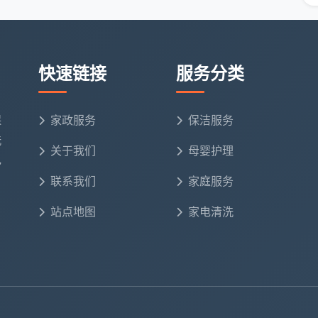
预估总费
数量
说明
用
快速链接
服务分类
约1150-
精装交付，漆点水泥不多，按12元/
建面
1400元
㎡开荒+窗户玻璃面积另计
保
家政服务
保洁服务
洗
关于我们
母婴护理
㎡套
约950-
厨房油污和卫生间水垢较重，油烟机
电
1150元
全拆清洗包含在内
联系我们
家庭服务
小时
站点地图
家电清洗
约280-
地面铺设化纤地毯需单独清洗，日常
10
370元
保洁同步做
包月次均
双周上门，每季度叠加一次全屋擦窗
约400元
服务