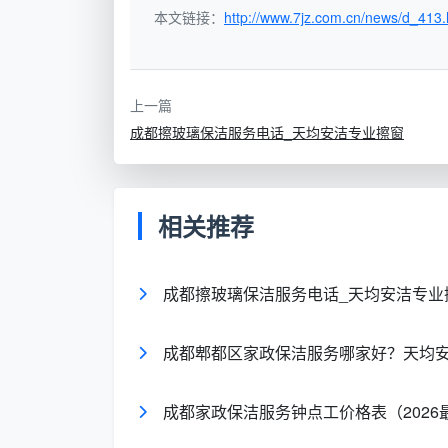
本文链接：
http://www.7jz.com.cn/news/d_413.
元/人·
日常保洁清洗
55-65元
小时
元/套
上一篇
深度保洁清洗
6-9元
内㎡
成都擦玻璃保洁服务电话_天均安洁专业擦窗
元/建
开荒保洁
清洗
8-13元
筑㎡
相关推荐
元/㎡
擦窗清洗服务
2-4元
玻璃
成都擦玻璃保洁服务电话_天均安洁专业
地毯清洗（化纤/
元/㎡
15-25元
成都郫都区家政保洁服务哪家好？天均
混纺）
成都家政保洁服务钟点工价格表（2026
布艺沙发清洗
元/座
40-60元