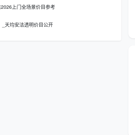
2026上门全场景价目参考
涡轮、滤网、油杯、外壳全拆卸深度除油清洗
）_天均安洁透明价目公开
过滤网、蒸发器翅片、风轮、外壳深度清洁与消毒
按约定频次深度保洁清洗，固定保洁师，附赠周期检查清
单
洗价格”“成都开荒保洁清洗费用”“成都家庭保洁清洗
求，用户可以按需对应。
型，模拟搭配清洗项目后的整体预算，让你对“
成都保洁