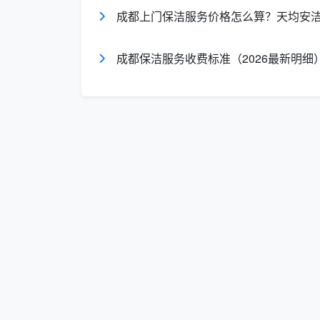
成都上门保洁服务价格怎么算？天均安洁
120-180
油烟机全拆清洗
元/台
元
成都保洁服务收费标准（2026最新明细
空调挂机深度清
100-140
元/台
洗
元
包月定期保洁清
约250-
元/次
洗
400元
长尾词覆盖
：表中已覆盖“成都深度清
多少钱”“成都清洗油烟机价格”等搜索需
三、不同户型的保洁清洗预算怎么搭？
光看单价不够直观，下面用几个典型户