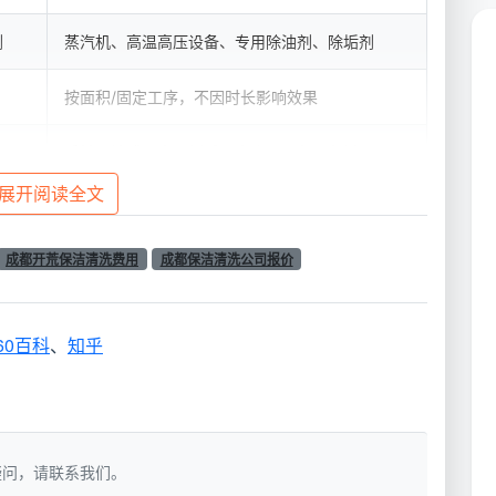
剂
蒸汽机、高温高压设备、专用除油剂、除垢剂
按面积/固定工序，不因时长影响效果
手触无油感、光源侧看无水痕、死角无积垢
展开阅读全文
洗服务价格
”，就不会再被“低价保洁当清洗卖”的套路带
成都开荒保洁清洗费用
成都保洁清洗公司报价
026年参考）
60百科
、
知乎
要保洁清洗服务项目及对应价格。所有报价均已包含人
门后不再产生额外费用。
服务内容与清洗深度
如有疑问，请联系我们。