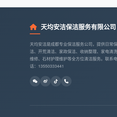
清洗服务价格
”有一个完整的体感。
户型与情况
推荐清洗组合
面积/
天均安洁保洁服务有限公司
高新南区新房
开荒保洁清洗+全
89㎡
89㎡
屋擦窗
天均安洁是成都专业保洁服务公司，提供日常
洁、开荒清洁、家政保洁、收纳整理、家电清
锦江区入住3
深度保洁清洗+油
约95
维修、石材护理维护等全方位清洁服务。联系
年三居110㎡
烟机清洗+擦窗
内
话：13550333441
2-3
成华区60㎡
日常保洁清洗+地
+地毯
两居
毯清洗
㎡
天府新区大平
包月深度清洗+季
150㎡
层150㎡
度全屋擦窗