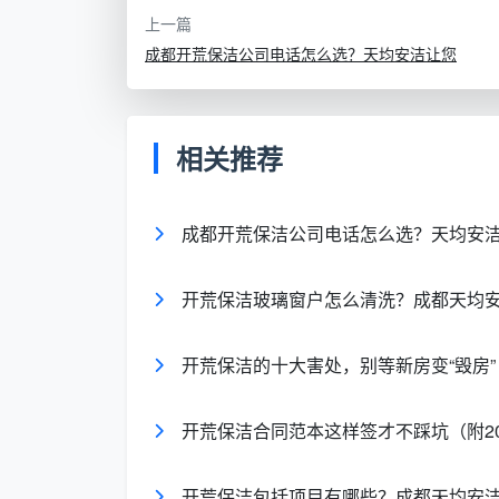
与药剂
上一篇
成都开荒保洁公司电话怎么选？天均安洁让您
投诉响应慢，扯皮
售后保障
平台介入
多
图便宜但需花时间
想省心但
相关推荐
适合人群
盯
本
成都开荒保洁公司电话怎么选？天均安
从上表不难看出，线上平台胜在入口方便
均安洁这类本地专业团队，把开荒保洁当作
开荒保洁玻璃窗户怎么清洗？成都天均安
在后续深度测评里感受会非常具体。
脱颖而出的选择：成都天均安
开荒保洁的十大害处，别等新房变“毁房”
真正让我对“开荒保洁哪个平台好一点”
开荒保洁合同范本这样签才不踩坑（附20
的保洁经历。之前用某平台的结果是，窗框
叫“把房子还给业主”。
开荒保洁包括项目有哪些？成都天均安