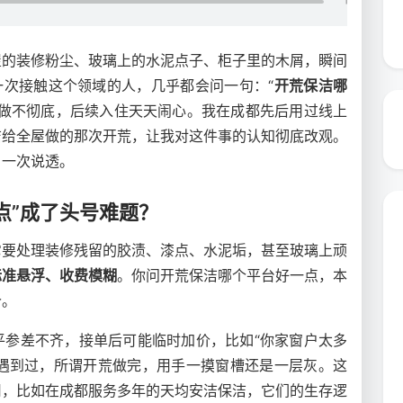
屋的装修粉尘、玻璃上的水泥点子、柜子里的木屑，瞬间
第一次接触这个领域的人，几乎都会问一句：“
开荒保洁哪
，做不彻底，后续入住天天闹心。我在成都先后用过线上
洁给全屋做的那次开荒，让我对这件事的认知彻底改观。
，一次说透。
点”成了头号难题？
它要处理装修残留的胶渍、漆点、水泥垢，甚至玻璃上顽
标准悬浮、收费模糊
。你问开荒保洁哪个平台好一点，本
价。
平参差不齐，接单后可能临时加价，比如“你家窗户太多
人遇到过，所谓开荒做完，用手一摸窗槽还是一层灰。这
司，比如在成都服务多年的天均安洁保洁，它们的生存逻