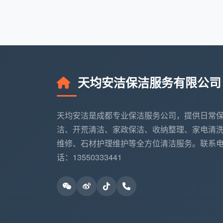
售后逻辑：验收不过不收工
天均安洁的规定是，业主逐项验收，哪怕
的售后，比平台走工单申诉快得多，也直接解
点。
天均安洁保洁服务有限公司
怎么根据自己的需求选对靠谱
在纠结“开荒保洁哪个平台好一点”时，
天均安洁是成都专业保洁服务公司，提供日常
照参考。
洁、开荒清洁、家政保洁、收纳整理、家电清
维修、石材护理维护等全方位清洁服务。联系
• 预算敏感型：
可以看线上平台的团购价
话：13550333441
算？厨卫顶棚是否额外收费？全程留好沟通
• 品质优先型：
优先选本地深耕的开荒保洁团
人、验收标准是否能写进服务单。
• 时间紧迫型：
线上平台的预约通常更灵活，
一旦约上，服务质量更稳定。