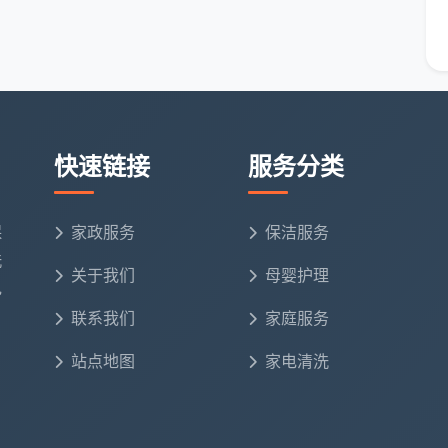
一条踢脚线上沿有灰，也当场处理。这种“现场售罄”式
决了开荒保洁最让人担心的“做完人走，问题留下”的痛
快速链接
服务分类
平台？
不妨先厘清自己的侧重点。这里有一份选择清单，供你对
保
家政服务
保洁服务
洗
关于我们
母婴护理
电
，但务必在电话里逐项确认：包含哪些区域？窗户怎么
联系我们
家庭服务
记录。
队，如成都的天均安洁保洁。重点看对方是否用自有工
站点地图
家电清洗
但到场的可能是兼职人员；本地公司排期相对固定，可