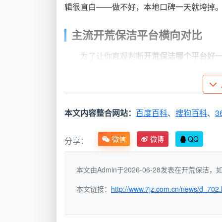
辑很直白——做不好，本地口碑一天就垮掉
主流开荒保洁平台横向对比
为了让你直观判断
开荒保洁哪个平台好
心差异在哪里。
线上综合平台
本地生活
对比维度
本文内容整合网站：
百度百科
、
搜狗百科
、
3
（58、天鹅等）
评、美团
平台派单，人员随
商户接单
微信
微博
QQ
分享：
派单模式
机
定
本文由Admin于2026-06-28发表在开荒保
价格透明
基础价低，现场易
团购价明
度
加项
节需确认
本文链接：
http://www.7jz.com.cn/news/d_702.
专业工具
基础工具居多
视商户而