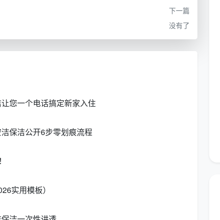
保清洁剂全套
下一篇
没有了
售后体系较
验收后不满意现场返工，直
可协调
好
到合格
有筛选成
信任电商体
对品质要求高，想一次过验
系的人
收的用户
洁让您一个电话搞定新家入住
，但“惊不惊喜”全看分配的保洁人员是谁。而像成都天
长期事业来经营，从工具配置到人员培训都更成体系，这
洁保洁公开6步零划痕流程
洁保洁深度测评
！
这个问题有确切答案的，是前两个月那套128平方米新房
26实用模板）
缝里还能抠出腻子粉，而天均安洁进场后，我才明白什么
洁保洁一次性讲透