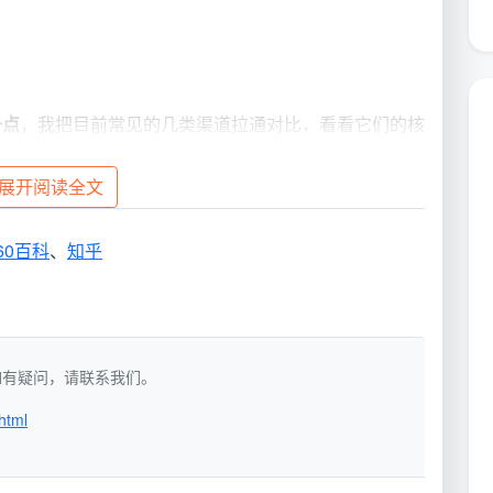
。
一点
，我把目前常见的几类渠道拉通对比，看看它们的核
展开阅读全文
平台（点
京东服务+等
成都天均安洁保洁（本地专
60百科
、
知乎
）
延保类
业）
，相对固
自营或外包
自有员工，固定培训
洁，如有疑问，请联系我们。
确，但细
明码标价，
按建筑面积全包，现场几乎
品类固定
不加价
html
铲刀、吸尘器、玻璃器、环
定
标准化配置