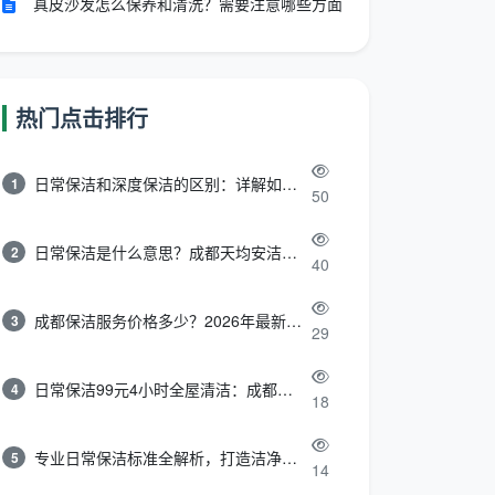
真皮沙发怎么保养和清洗？需要注意哪些方面
热门点击排行
日常保洁和深度保洁的区别：详解如何选择最适合的清洁服务
1
50
日常保洁是什么意思？成都天均安洁带你快速区分“日常vs深度vs开荒”
2
40
成都保洁服务价格多少？2026年最新报价表来了，这一篇看透所有费用
3
29
日常保洁99元4小时全屋清洁：成都天均安洁保洁超值服务全解析
4
18
专业日常保洁标准全解析，打造洁净舒适生活空间
5
14