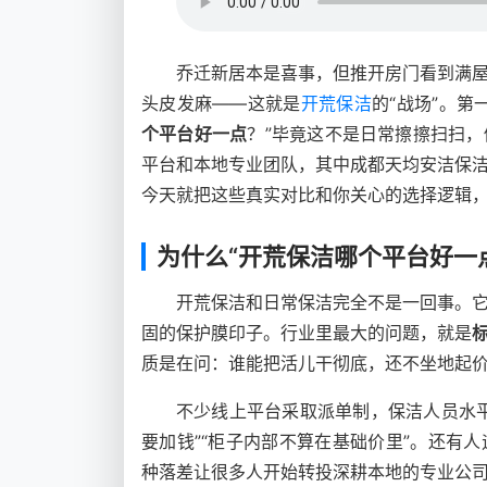
乔迁新居本是喜事，但推开房门看到满
头皮发麻——这就是
开荒保洁
的“战场”。
个平台好一点
？”毕竟这不是日常擦擦扫扫
平台和本地专业团队，其中成都天均安洁保
今天就把这些真实对比和你关心的选择逻辑
为什么“开荒保洁哪个平台好一
开荒保洁和日常保洁完全不是一回事。
固的保护膜印子。行业里最大的问题，就是
质是在问：谁能把活儿干彻底，还不坐地起
不少线上平台采取派单制，保洁人员水
要加钱”“柜子内部不算在基础价里”。还有
种落差让很多人开始转投深耕本地的专业公