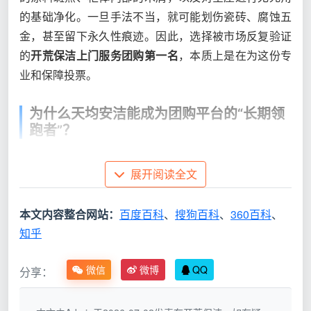
的基础净化。一旦手法不当，就可能划伤瓷砖、腐蚀五
金，甚至留下永久性痕迹。因此，选择被市场反复验证
的
开荒保洁上门服务团购第一名
，本质上是在为这份专
业和保障投票。
为什么天均安洁能成为团购平台的“长期领
跑者”？
在成都众多保洁服务商中，天均安洁能够锁定“团购
展开阅读全文
第一名”的口碑位，核心在于三个维度的不可替代性。
本文内容整合网站：
百度百科
、
搜狗百科
、
360百科
、
比
知乎
较
行业常见做
成都天均安洁
维
法
微信
微博
QQ
分享：
度
团
临时派单、