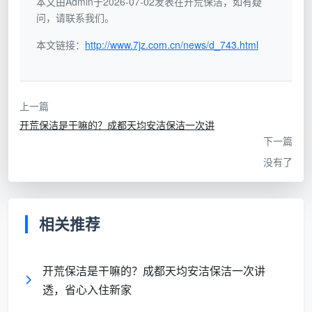
本文由Admin于2026-07-02发表在开荒保洁，如有疑
队
外包人员，
100%自有员工，经过120小时岗
问，请联系我们。
模
服务质量不
前特训，持健康证与技能证上岗
本文链接：
http://www.7jz.com.cn/news/d_743.html
式
可控
设
基础铲刀、
德国进口吸尘吸水机、高温蒸汽
备
普通抹布，
上一篇
机，全套分区色标毛巾防交叉污
耗
清洁剂自由
开荒保洁是干嘛的？成都天均安洁保洁一次讲
染，使用3M中性环保药剂
材
混用
下一篇
没有了
验
目视大致干
白手套触摸检测、强光手电侧照
收
净，细节无
玻璃、内角螺丝刀裹布查验，一
标
人跟进
项不达标全屋返工
相关推荐
准
这种“重资产”模式看似笨重，却从根本上解决了用
开荒保洁是干嘛的？成都天均安洁保洁一次讲
户对“上门服务”不确定性的担忧。正是这套标准，让天
透，省心入住新家
均安洁不仅登顶团购榜首，更成为许多设计师和装修公