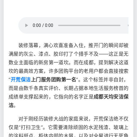
装修落幕，满心欢喜准备入住，推开门的瞬间却被
满屋的灰尘、漆点、胶印打了个措手不及——这正是无
数业主面临的新房第一道坎。而在成都，提到解决这道
坎的最高效方案，许多团购平台的老用户都会直接搜索
“
开荒保洁
上门服务团购第一名
”。这个标签并非自封，
而是由数千条真实评价、长期占据本地生活服务榜首的
成绩单支撑起来的，它指向的名字正是
成都天均安洁保
洁
。
对于刚经历装修大战的家庭来说，开荒保洁绝不仅
仅是“打扫卫生”。它需要清除顽固的水泥残渣、玻璃上
的涂料斑点、柜体内部的木屑，以及对全屋进行无死角