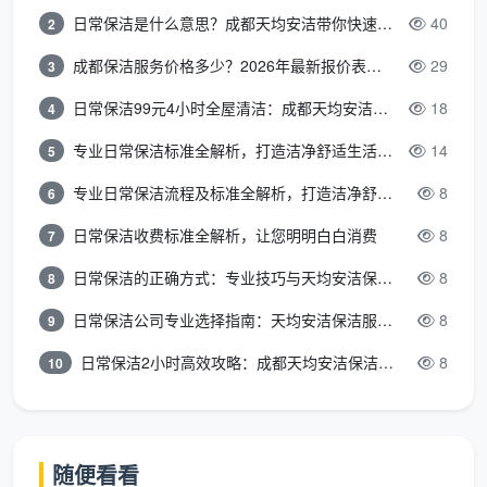
无水痕无毛絮。
日常保洁是什么意思？成都天均安洁带你快速区分“日常vs深度vs开荒”
40
2
3. 隐藏角落的“偏执级”检查
成都保洁服务价格多少？2026年最新报价表来了，这一篇看透所有费用
29
3
吊顶筒灯槽内、推拉门地轨缝隙、衣柜顶部隔板、
日常保洁99元4小时全屋清洁：成都天均安洁保洁超值服务全解析
18
4
地漏内部……这些日常看不见的地方，恰恰是开荒品质
专业日常保洁标准全解析，打造洁净舒适生活空间
14
5
的试金石。天均安洁的督导会在服务结束后，带着客户
逐一验收，任何浮尘返工。这种颗粒度，让“
成都开荒保
专业日常保洁流程及标准全解析，打造洁净舒适环境
8
6
洁团购哪家好
”的提问里，总有老用户自发推荐他们。
日常保洁收费标准全解析，让您明明白白消费
8
7
新房开荒保洁上门服务，你还应该注意这
日常保洁的正确方式：专业技巧与天均安洁保洁服务全解析
8
8
些
日常保洁公司专业选择指南：天均安洁保洁服务全解析
8
9
配合专业团队，业主提前做好几件小事，能让开荒
日常保洁2小时高效攻略：成都天均安洁保洁专业时间管理方案
8
10
效果翻倍：
确认水电已通
：这是基本作业前提。
随便看看
撤走贵重小件
：剩余五金、灯具配件等自行收纳，腾