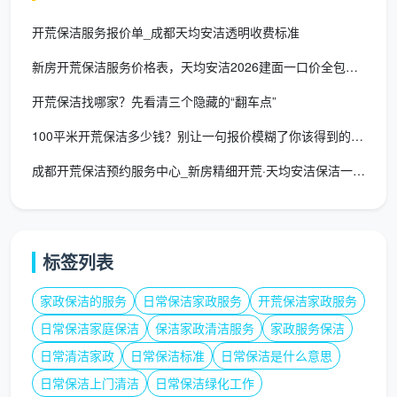
出作业面。
开荒保洁服务报价单_成都天均安洁透明收费标准
提前告知特殊材质
：如微水泥墙面、艺术漆、哑光石
新房开荒保洁服务价格表，天均安洁2026建面一口价全包透明价
材等，便于团队调配专用养护型清洁方案。
开荒保洁找哪家？先看清三个隐藏的“翻车点”
保留建筑垃圾清运
：将大块建筑废料提前清出，让开
100平米开荒保洁多少钱？别让一句报价模糊了你该得到的服务
荒人员专注粉尘和污渍处理。
成都开荒保洁预约服务中心_新房精细开荒·天均安洁保洁一键预约
如果你正在为刚刚竣工的新房寻找一次彻底洁净，
不妨在美团、大众点评等平台直接认准“
开荒保洁上门服
务团购第一名
”的成都天均安洁。团购价不仅远低于零散
报价的门店，还享有平台保障与全程服务追踪。
标签列表
从四面白墙的“工地”到莹莹发亮的家，中间只差一
家政保洁的服务
日常保洁家政服务
开荒保洁家政服务
次专业级的交付。选择成都天均安洁，就是选择了被数
日常保洁家庭保洁
保洁家政清洁服务
家政服务保洁
千个好评验证过的确定性。当多数人都在用“团购第一
日常清洁家政
日常保洁标准
日常保洁是什么意思
名”的搜索行为投票时，这份选择本身已经替你完成了最
日常保洁上门清洁
日常保洁绿化工作
严格的筛选。