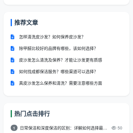
积算错”“脏污程度严重”为由中途加价。天均安洁采用严
格的
建筑面积一口价
模式，拍下即锁价。客服在派单前
会仔细核对户型图，预先沟通特殊需求，将团购详情页
推荐文章
的价格承诺做到底。这正是它稳居
开荒保洁团购第一名
评价榜的底气来源。
怎样清洗皮沙发？如何保养皮沙发？
除甲醛比较好的品牌有哪些，该如何选择？
2. 双人成行，分区流水作业
皮沙发怎么清洗及保养？才能让沙发更有质感
一次高效的开荒并非单打独斗。天均安洁默认派出
双人小组，执行“由上至下、由里到外”的流水线：
如何找成都保洁服务？哪些渠道可以选择？
A区（厨房卫生间）
：高温熏蒸溶解油垢，铲除瓷砖
真皮沙发怎么保养和清洗？需要注意哪些方面
漆点，处理美缝剂残留，消毒除霉。
B区（客餐厅卧室）
：吸尘器全屋除尘，窗框槽沟逐
一刷洗，灯具、开关面板、踢脚线精抹。
热门点击排行
C区（玻璃专项）
：双面刮洗，去除施工涂料斑点，
日常保洁和深度保洁的区别：详解如何选择最适合的清洁服务
50
1