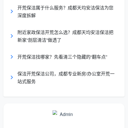
司指定的售后开荒合作伙伴。
开荒保洁属于什么服务？成都天均安洁保洁为您
深度拆解
开荒保洁与日常保洁，真的不是一回事
很多用户会问：“我请个日常保洁阿姨多来几次，不
附近家政保洁开荒怎么选？成都天均安洁保洁把
新家“剖层清洁”做透了
也能把新房弄干净吗？”这是一个典型的认知误区。开荒
保洁是“从无到有”的工程清洁，日常保洁是“维持良好”的
维护清洁。
开荒保洁找哪家？先看清三个隐藏的“翻车点”
清理对象不同
：开荒处理的是建筑垃圾、装修粉尘、
保洁开荒保洁公司，成都专业新房/办公室开荒一
顽固胶漆；日常保洁面对的是生活灰尘、油污。
站式服务
工具需求不同
：开荒必备工业吸尘器、铲刀、单面
刮、蒸汽机；日常保洁只需普通抹布和清洁剂。
体力与技术门槛
：专业开荒人员需要掌握不同材质
（大理石、实木、烤漆玻璃）的除污技巧，避免腐蚀
和刮花，这需要系统训练。