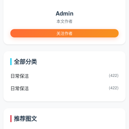
所用时长
：一套100平米的新房开荒，双人团队至少
Admin
需要6-8小时精细作业，绝非单人日常清扫可比。
本文作者
如果让不具备开荒能力的人员处理装修污渍，往往
关注作者
会上演“钢丝球刮花地砖”“洁厕灵腐蚀镀铬龙头”的悲剧。
术业有专攻，新房首洁必须交给持有
新房开荒保洁团购
服务第一名
口碑的专业团队。
全部分类
“团购第一名”背后的服务细节
(422)
日常保洁
天均安洁在线上团购页面所承诺的每一项，都有实
(422)
日常保洁
在的交付标准。其热销的“精细开荒保洁上门套餐”，拆
解来看是这样落地的：
1. 全程透明报价，拒绝现场加价
推荐图文
由于开荒保洁的复杂性，很多不规范的团队会以“面