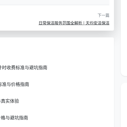
去油污剂、消毒液、专用清洁球
务
下一篇
日常保洁服务范围全解析 | 天均安洁保洁
每次服
洁厕剂、玻璃清洁剂、消毒水
务
按需或
玻璃套装工具、刮水器、高压喷
定期
瓶
新计时收费标准与避坑指南
每次服
环保垃圾袋、分类垃圾桶
务
标准与价格指南
与真实体验
供以下专项服务：
价格与避坑指南
、厨房电器专项处理