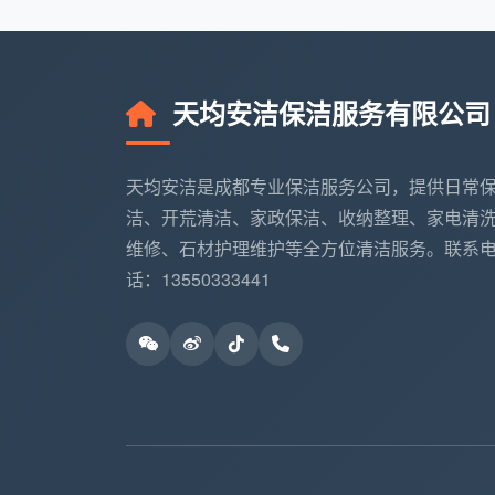
地面：无尘土、无污渍、地板光滑有光泽
墙面：无灰尘、无划痕、壁纸清洁无异味
厨房：瓷砖表面洁净，手摸光滑，有光泽
天均安洁保洁服务有限公司
触觉标准：
天均安洁是成都专业保洁服务公司，提供日常
所有表面手摸光滑无尘土
洁、开荒清洁、家政保洁、收纳整理、家电清
窗台、门框等边角处无死角积尘
维修、石材护理维护等全方位清洁服务。联系
话：13550333441
家具内外无尘无污渍
分区域详细标准
客厅保洁标准：
吊顶无灰尘、蜘蛛网等杂物
墙壁无灰尘，开关盒、排风口、空调出风