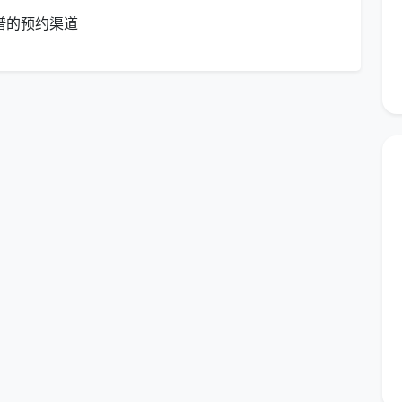
谱的预约渠道
尘
洗
体系，确保服务质量可量化、可检验：
净