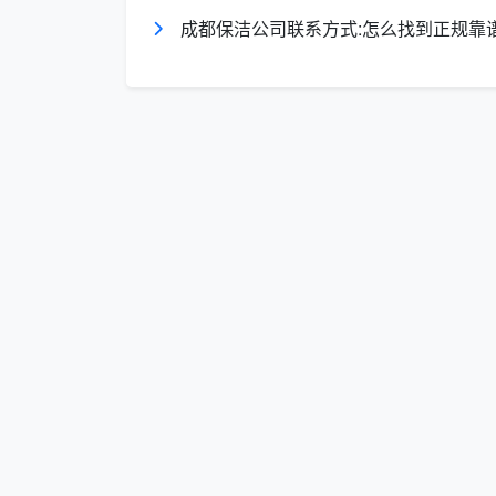
成都保洁公司联系方式:怎么找到正规靠
卫生间消毒
：全面消毒杀菌、除异味处理
玻璃专项护理
：室内外玻璃清洁、窗槽除
家具保养
：实木家具护理、皮质沙发清洁
地毯维护
：吸尘、局部去渍、定期深度清
日常保洁执行标准体系
视觉标准与触觉标准
成都天均安洁保洁采用"双重标准"评估
视觉标准：
玻璃：无水痕、无手印、无污渍、光亮洁