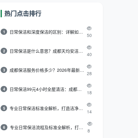
热门点击排行
日常保洁和深度保洁的区别：详解如何选择最适合的清洁服务
1
50
日常保洁是什么意思？成都天均安洁带你快速区分“日常vs深度vs开荒”
2
40
成都保洁服务价格多少？2026年最新报价表来了，这一篇看透所有费用
3
28
日常保洁99元4小时全屋清洁：成都天均安洁保洁超值服务全解析
4
18
专业日常保洁标准全解析，打造洁净舒适生活空间
5
14
专业日常保洁流程及标准全解析，打造洁净舒适环境
6
8