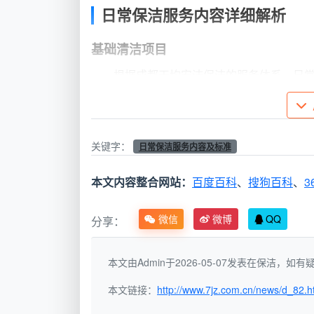
日常保洁服务内容详细解析
基础清洁项目
根据成都天均安洁保洁的服务体系，日
服务
具体清洁项目
区域
关键字：
日常保洁服务内容及标准
本文内容整合网站：
百度百科
、
搜狗百科
、
3
全屋
扫地、拖地、吸尘、除渍
地面
微信
微博
QQ
分享：
家具
桌面、柜面、电器表面擦拭
本文由Admin于2026-05-07发表在保洁，
表面
除尘
本文链接：
http://www.7jz.com.cn/news/d_82.h
厨房
台面、灶具、水池、橱柜表