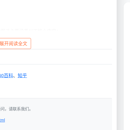
常保洁主要涵盖以下核心内容：
展开阅读全文
作业频
标准工具与药剂
率
60百科
、
知乎
每次服
多功能洗地机、吸尘吸水器、专
务
用清洁剂
每次服
超细纤维抹布、家具护理剂
如有疑问，请联系我们。
务
tml
每次服