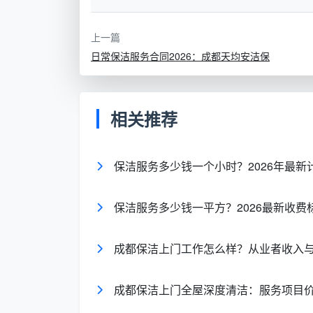
区域
面清洁
上一篇
日常保洁服务合同2026：成都天均安洁保
卫生
马桶、洗手台、淋浴区、镜
间
面清洁
相关推荐
玻璃
玻璃擦拭、窗框清洁、轨道
门窗
清理
保洁服务多少钱一个小时？2026年最
垃圾
垃圾分类、装袋、清运至指
处理
定点
保洁服务多少钱一平方？2026最新收费
成都保洁上门工作怎么样？从业者收入
专项清洁服务
除了基础项目，成都天均安洁保洁还提
成都保洁上门全屋深度清洁：服务项目
厨房深度清洁
：抽油烟机表面、墙面瓷砖