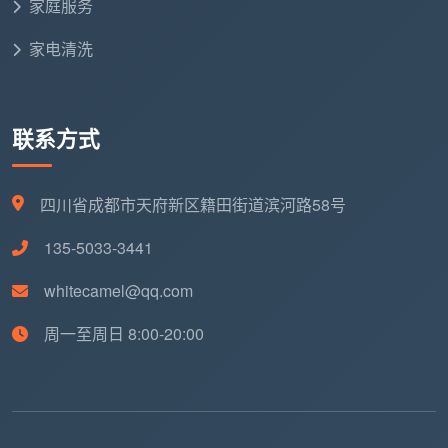
家庭服务
标准外包套餐：
家电清洗
适合：中型企业、标准办公室
服务内容：基础套餐+深度清洁+专项服务
联系方式
服务频率：每日1-2次，含周末服务
管理支持：专职项目经理，周度检查，季度评估
四川省成都市天府新区籍田街道滨河路58号
高级外包套餐：
135-5033-3441
适合：大型企业、高端写字楼
whitecamel@qq.com
服务内容：标准套餐+定制服务+应急响应
周一至周日 8:00-20:00
服务频率：全天候服务，根据需要调整
管理支持：专属服务团队，每日巡查，月度深度评估
定制外包方案：