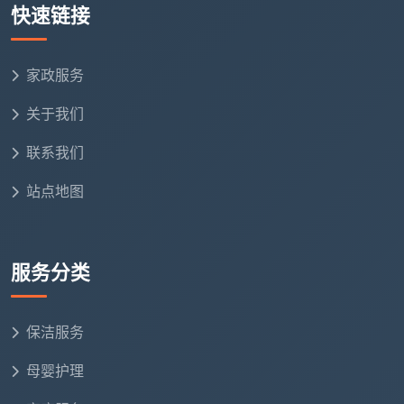
快速链接
风险控制：规避用工风险和安全责任
天均安洁保洁外包服务解决方案
家政服务
关于我们
标准化外包服务产品体系
天均安洁保洁针对不同企业需求，设计多层次外包
联系我们
解决方案：
站点地图
基础外包套餐：
适合：初创公司、小型办公室
服务分类
服务内容：日常清洁、垃圾处理、基础维护
服务频率：每日1次或每周3-5次
保洁服务
母婴护理
管理支持：基础质量监督，月度报告