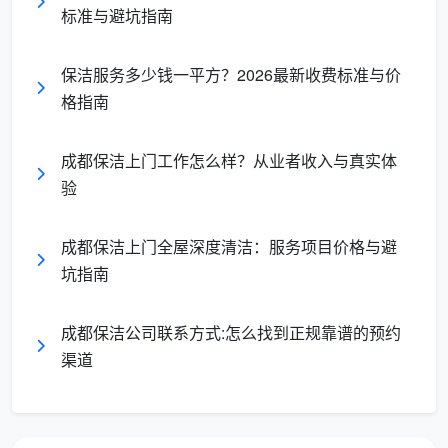
管理负
需要专职管理
标准与避坑指南
部管理，企业零负
担
人员，管理复杂
担
保洁服务多少钱一平方？2026最新收费标准与价
格指南
质量保
质量控制难度
标准化流程，
障
大，标准不一
三级质量控制体系
成都保洁上门工作怎么样？从业者收入与真实体
验
专业设备齐
设备投
需要自购设
全，维护由外包商
入
备，维护成本高
成都保洁上门全屋深度清洁：服务项目价格与避
负责
坑指南
风险承
用工风险、安
风险转移给专
成都保洁公司联系方式:怎么找到正规靠谱的预约
担
全风险企业自担
业外包商
渠道
服务灵活调
人员调整困
灵活性
整，快速响应需求
难，响应慢