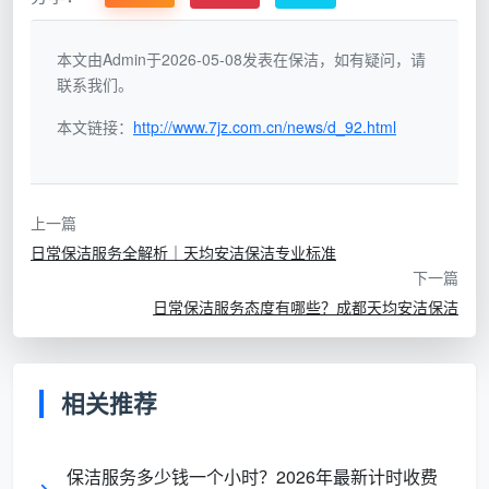
外包 vs 内部保洁：全面对比分析
本文由Admin于2026-05-08发表在保洁，如有疑问，请
天均安洁保洁基于多年服务经验，总结出外包与内
联系我们。
部保洁的关键差异：
本文链接：
http://www.7jz.com.cn/news/d_92.html
对比维
专业外包服务
内部保洁团队
度
（天均安洁保洁）
上一篇
日常保洁服务全解析｜天均安洁保洁专业标准
固定成本高
成本结
可变成本，按
下一篇
（工资、社保、福
构
需付费
日常保洁服务态度有哪些？成都天均安洁保洁
利）
专业水
依赖个别员工
专业团队，系
相关推荐
平
技能，培训有限
统培训，经验丰富
保洁服务多少钱一个小时？2026年最新计时收费
外包商负责全