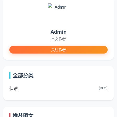
变化
扩展性差，难
弹性服务，随
scalability
以适应业务变化
业务增长灵活调整
Admin
本文作者
外包的六大核心价值
关注作者
1. 成本优化价值
降低人力成本：无需承担全职员工工资、社保、福利
全部分类
减少设备投资：无需购买昂贵的清洁设备
(365)
保洁
节省管理成本：减少管理人员投入
控制预算波动：固定服务费用，便于预算管理
2. 专业提升价值
推荐图文