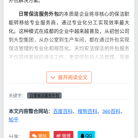
外包解决方案。
日常保洁服务外包
的本质是企业将非核心的保洁职
能转移给专业服务商，通过专业化分工实现效率最大
化。这种模式在成都的企业中越来越普及，从初创公司
到大型集团，从办公室到生产车间，都在通过外包实现
保洁管理的专业化和规范化。天均安洁保洁的外包服务
不仅提供基础的清洁工作，更提供包括人员管理、质量
控制、设备维护、耗材供应在内的全方位解决方案，让
企业真正实现“外包无忧，保洁省心”。
展开阅读全文
[插图1提示词：企业保洁服务外包决策流程图，展
关键字：
日常保洁服务外包
示从内部保洁到外包保洁的决策过程，包括成本分析、
质量对比、管理负担、风险控制等关键决策节点，以天
本文内容整合网站：
百度百科
、
搜狗百科
、
360百科
、
均安洁保洁专业外包方案为解决方案]
知乎
日常保洁服务外包的核心价值与战略意义
微信
微博
QQ
分享：