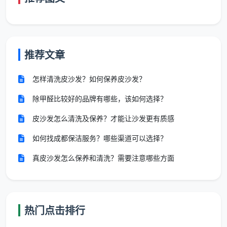
专业团队：经过系统培训的专业保洁人员
先进设备：使用行业领先的清洁设备
推荐文章
标准流程：标准化作业流程确保服务质量
怎样清洗皮沙发？如何保养皮沙发？
持续改进：基于数据分析的持续服务优化
除甲醛比较好的品牌有哪些，该如何选择？
3. 管理简化价值
皮沙发怎么清洗及保养？才能让沙发更有质感
单一对接：一个联系人解决所有保洁问题
如何找成都保洁服务？哪些渠道可以选择？
简化流程：外包商负责全部管理事务
真皮沙发怎么保养和清洗？需要注意哪些方面
减少纠纷：专业处理员工管理问题
提升效率：企业管理者专注于核心业务
热门点击排行
4. 风险规避价值