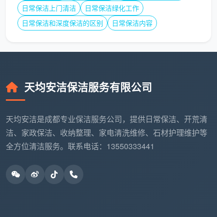
日常保洁上门清洁
日常保洁绿化工作
教育机构：占比10%，注重卫生安全和健康环境
日常保洁和深度保洁的区别
日常保洁内容
企业规模差异：
中小企业：关注成本控制和灵活性
大型企业：重视服务标准化和风险管理
天均安洁保洁服务有限公司
跨国公司：要求国际标准和服务一致性
天均安洁是成都专业保洁服务公司，提供日常保洁、开荒清
初创公司：需要灵活可扩展的服务方案
洁、家政保洁、收纳整理、家电清洗维修、石材护理维护等
外包驱动因素：
全方位清洁服务。联系电话：13550333441
成本压力：人力成本上升推动外包决策
专业需求：对保洁质量要求不断提高
管理简化：希望减少非核心业务管理负担