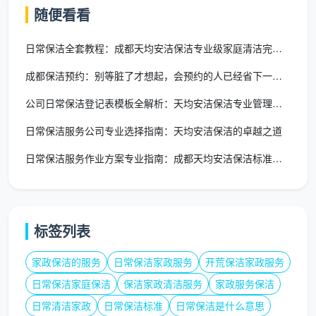
服务弹性：根据需求灵活调整服务内容
随便看看
快速响应：紧急需求快速应对
日常保洁全套教程：成都天均安洁保洁专业级家庭清洁完全指南
季节调整：根据季节变化调整服务重点
成都保洁预约：别等脏了才想起，会预约的人已经省下一半家务时间
公司日常保洁登记表模板全解析：天均安洁保洁专业管理方案
业务适应：随企业业务变化调整服务方案
日常保洁服务公司专业选择指南：天均安洁保洁的卓越之道
成都企业外包需求特点分析
日常保洁服务作业方案专业指南：成都天均安洁保洁标准化实践
基于天均安洁保洁的服务数据，成都企业外包需求
呈现以下特点：
行业分布特征：
标签列表
写字楼企业：占比45%，注重形象和员工体验
家政保洁的服务
日常保洁家政服务
开荒保洁家政服务
零售商业：占比30%，关注顾客环境和卫生标准
日常保洁家庭保洁
保洁家政清洁服务
家政服务保洁
日常清洁家政
日常保洁标准
日常保洁是什么意思
制造企业：占比15%，重视生产环境清洁