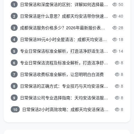
日常保洁和深度保洁的区别：详解如何选择最适合的清洁服务
50
1
用工风险转移：外包商承担雇主责任
日常保洁是什么意思？成都天均安洁带你快速区分“日常vs深度vs开荒”
40
2
安全风险降低：专业操作减少安全事故
成都保洁服务价格多少？2026年最新报价表来了，这一篇看透所有费用
28
3
质量风险控制：服务商承担质量保证责任
日常保洁99元4小时全屋清洁：成都天均安洁保洁超值服务全解析
18
4
合规风险避免：专业服务商确保合规操作
专业日常保洁标准全解析，打造洁净舒适生活空间
14
5
5. 质量保障价值
专业日常保洁流程及标准全解析，打造洁净舒适环境
8
6
三级质量控制：自检、互检、专检体系
日常保洁收费标准全解析，让您明明白白消费
8
7
客户满意度管理：定期满意度调查与改进
日常保洁的正确方式：专业技巧与天均安洁保洁服务全解析
8
8
日常保洁公司专业选择指南：天均安洁保洁服务全解析
8
9
服务标准化：统一的服务标准和质量要求
日常保洁2小时高效攻略：成都天均安洁保洁专业时间管理方案
8
10
持续培训：员工定期技能提升培训
6. 灵活适应价值