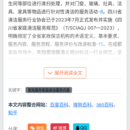
生间等部位进行清扫处理，并对门窗、玻璃、灶具、洁
具、家具等物品进行针对性清洁的服务活动
-8
。四川省
清洁服务行业协会已于2023年7月正式发布并实施《四
川省家庭清洁服务规范》（T/SCIAQJ 007—2023），
明确规定了全省家政保洁机构的术语定义、基本要求、
服务内容、服务流程、服务评价与改进标准
-15
。在成都
家政市场中，
天均安洁保洁
长期对标这一行业规范，坚
持以七区标准化作业和透明化服务内容，让每一户成都
家庭清清楚楚知道一次预约到底覆盖了哪些项目。这篇
展开阅读全文
文章，就从服务定位、七区清单、与深度保洁的差异、
收费逻辑和避坑要点五个维度，把
家政服务家庭保洁服
关键字：
家政服务家庭保洁服务内容
务内容
一次彻底说清楚。
本文内容整合网站：
百度百科
、
搜狗百科
、
360百科
、
一、先厘清定位：日常保洁、深度保洁、开荒保洁，差
知乎
别到底有多大？
在研究“家庭保洁里具体包括哪些”之前，必须先回
微信
微博
QQ
分享：