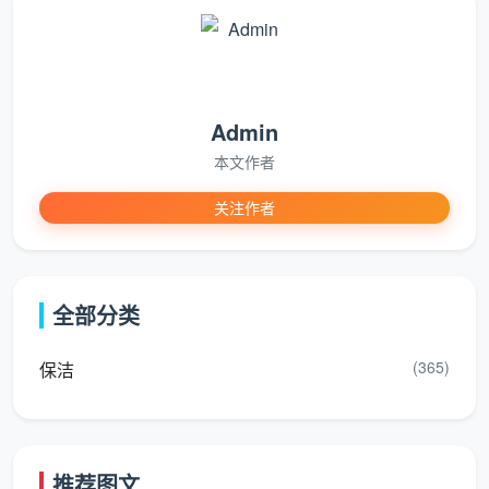
拭 + 死角除垢 + 高温消
区
清洁
毒
域
厨
灶台重油污分解、橱柜内
Admin
房
灶台与油烟机外壳
外精细擦拭、油烟机滤网
清
擦拭、水槽洁净
本文作者
拆洗
洁
关注作者
卫
生
洁具外表面擦拭、
瓷砖缝隙除霉、顽固水垢
间
镜面与淋浴区简单
深度清除、五金件专业抛
全部分类
清
水渍刮除
光
洁
(365)
保洁
服
务
2—4小时/次
3—6小时/次
时
推荐图文
长