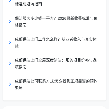
项增项，一般需3—6小时甚至更长。
标准与避坑指南
开荒保洁
则是新房装修后的一次性“大清洗”，清除
保洁服务多少钱一平方？2026最新收费标准与价
水泥渍、漆点、胶痕和装修粉尘，需要专用铲刀和工业
格指南
级装备。
成都保洁上门工作怎么样？从业者收入与真实体
对
验
比
日常保洁
深度保洁
维
度
成都保洁上门全屋深度清洁：服务项目价格与避
坑指南
核
心
表面除尘、维持基
彻底去垢、消除物理死角
成都保洁公司联系方式:怎么找到正规靠谱的预约
定
础整洁
与顽固积污
渠道
位
覆
日常区域 + 玻璃里外擦
盖
全屋六至七区表面