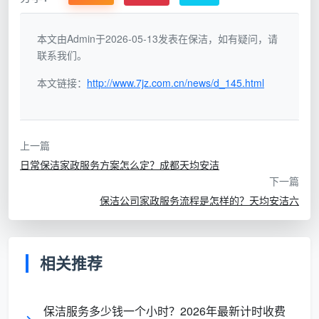
答一个更前置的问题：保洁按类型分，是完全不同性质
的三样服务。把三者搞混，是绝大多数保洁消费纠纷的
本文由Admin于2026-05-13发表在保洁，如有疑问，请
根源。
联系我们。
日常保洁
像是“早晚刷牙洗脸”——针对的是日常产
本文链接：
http://www.7jz.com.cn/news/d_145.html
生的浮尘和轻度生活痕迹，核心目的是维持表面整洁。
它覆盖全屋地面扫拖、家具外表面除尘、厨卫台面和水
槽清洁、物品简单归位以及垃圾清运，通常按小时计
上一篇
费，一次2—4小时完成。日常保洁主要对房屋进行表面
日常保洁家政服务方案怎么定？成都天均安洁
的清洁，不包含油烟机等家电内部清洗、地板抛光打
下一篇
蜡，也不包含家具内部、字画、古董、宗教陈设、易损
保洁公司家政服务流程是怎样的？天均安洁六
易碎摆件及其他贵重艺术摆件等特殊物品的清洁。
深度保洁
则可以理解为“给房子做一次深度排毒”
相关推荐
——针对的是长时间沉淀的顽固油污、水垢霉菌和居家
死角。在日常保洁的基础上，增加玻璃里外擦拭、厨房
重油污清除、卫生间除垢除霉、高温蒸汽消毒等多个专
保洁服务多少钱一个小时？2026年最新计时收费