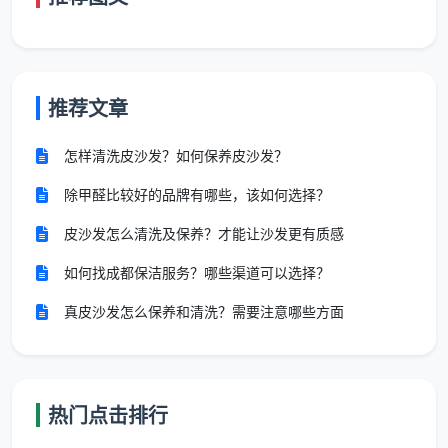
收
费
以按小时计费为主
通常按面积或按小时计费
方
推荐文章
式
怎样清洗皮沙发？如何保养皮沙发？
适
除甲醛比较好的品牌有哪些，该如何选择？
用
季度大扫除、换季清洁、
每周/每月定期维护
场
退租还原
皮沙发怎么清洗及保养？才能让沙发更有质感
景
如何找成都保洁服务？哪些渠道可以选择？
一句话判断：家里只是几天没擦台面、地板踩出了
真皮沙发怎么保养和清洗？需要注意哪些方面
浮尘，选日常保洁；厨房灶台已经粘手、卫生间玻璃蒙
上了厚厚水垢，选深度保洁。
二、逐区拆解——天均安洁七区基础保洁到底包括什
热门点击排行
么？