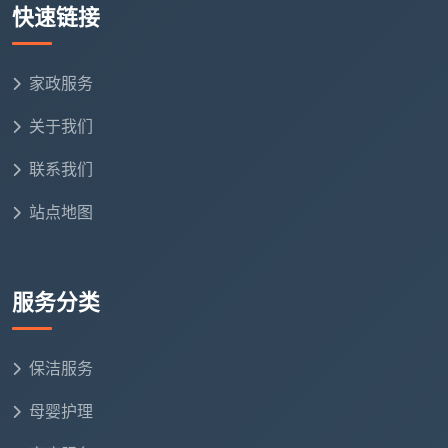
有垃圾袋扎口后带离。
快速链接
不包含：天花板及吊灯除尘（涉及登高风险和专项
清洁）、字画古董和贵重易碎摆件（只做避开式清扫，
家政服务
绝不主动触碰）、地板抛光打蜡（属专项养护）。
关于我们
2.4 厨房区域——极易产生分歧的核心战
联系我们
场
厨房是
家政服务家庭保洁服务内容
解释难度最大、
站点地图
也最容易引发纠纷的区域，因为大多数用户想象中的“打
扫厨房”和日常保洁实际标准之间存在巨大差距。
服务分类
✅ 核心项目：
灶台与水槽清洁：灶台干净无油无水印；水池四周和
保洁服务
出水口无污渍、无水珠，整体台面无污痕、无水痕、
不粘手。
母婴护理