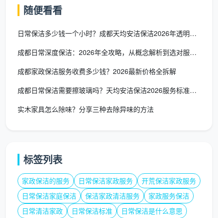
随便看看
窗台、镜面与百叶窗：窗槽干净、无污渍，镜面无污
日常保洁多少钱一个小时？成都天均安洁保洁2026年透明化定价
渍无水痕，百叶窗无灰尘。
成都日常深度保洁：2026年全攻略，从概念解析到选对服务一篇
地面清扫拖拭：柜底、床底可见范围无灰尘、无毛
发、无杂物。
成都家政保洁服务收费多少钱？2026最新价格全拆解
成都日常保洁需要擦玻璃吗？天均安洁保洁2026服务标准权威解
不包含：衣柜内部衣物整理（属收纳服务的范
畴）、贵重摆件擦拭等。
实木家具怎么除味？分享三种去除异味的方法
2.2 书房/办公区的保洁范围
在拥有书房的成都户型里，日常保洁额外覆盖：
标签列表
书桌整理：物品统一从大到小、标签朝外摆放，键盘
表面无灰尘、无油污，内部无异物。
家政保洁的服务
日常保洁家政服务
开荒保洁家政服务
日常保洁家庭保洁
保洁家政清洁服务
家政服务保洁
书柜外部擦拭：书柜表面无污渍、无水痕、外部无
日常清洁家政
日常保洁标准
日常保洁是什么意思
尘。