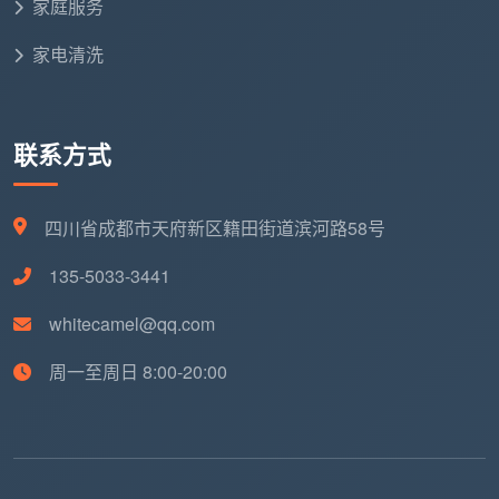
家庭服务
橱柜外部擦拭：橱柜外表面干净无油无水印，台面物
品整理归位。
家电清洗
油烟机表面除尘：仅外观清理无污渍，不进行拆洗。
❌ 强制排除项：
联系方式
绝不包含拆卸抽油烟机内部涡轮与滤网的深度清洗，
此项属于电器专项清洗。
四川省成都市天府新区籍田街道滨河路58号
不宜清理橱柜内部锅碗瓢盆和餐具，这些属于家庭收
135-5033-3441
纳的范畴。
whitecamel@qq.com
大面积顽固重油垢墙壁的翻新，同样不在日常保洁工
周一至周日 8:00-20:00
时规划的范围内。
2.5 卫浴区域——只负责表面亮洁
镜面及淋浴玻璃简易去水渍：使用专用毛巾达到无污
渍、无水痕的效果。