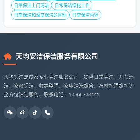
日常保洁上门清洁
日常保洁绿化工作
电器与房门：电脑屏幕、台灯等外表面无尘无水印；
日常保洁和深度保洁的区别
日常保洁内容
房门无尘无油，把手干净无手印。
2.3 客厅区域——高频公共空间的全面浮
尘处理
茶几与电视柜：茶具摆放整齐，桌面擦抹干净；台面
天均安洁保洁服务有限公司
无油无水印。
沙发整理：沙发坐垫、靠枕摆放整齐，底部清扫干
天均安洁是成都专业保洁服务公司，提供日常保洁、开荒清
净，无毛发、无杂物。
洁、家政保洁、收纳整理、家电清洗维修、石材护理维护等
全方位清洁服务。联系电话：13550333441
家电屏幕擦拭：外表面无尘无水印。
全屋范围及地面：房门无尘无油，地面无尘无污渍，
踢脚线无毛发。
物品归位与垃圾清运：遥控器等小物品原位放好，所