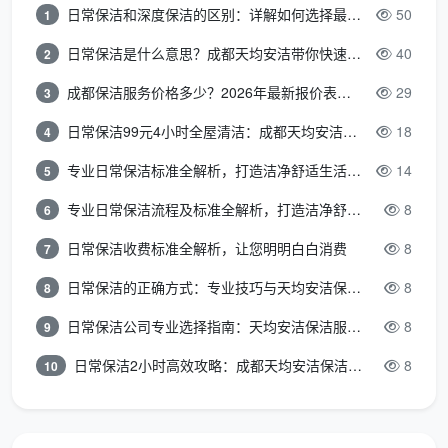
日常保洁和深度保洁的区别：详解如何选择最适合的清洁服务
50
1
搞清楚“日常保洁”的本质之后，接下来的问题就是
它的操作地图长什么样。一份专业
家政服务家庭保洁服
日常保洁是什么意思？成都天均安洁带你快速区分“日常vs深度vs开荒”
40
2
务内容
，在合理的情况下会把家分为卧室、书房、客
成都保洁服务价格多少？2026年最新报价表来了，这一篇看透所有费用
29
3
厅、厨房、餐厅、阳台、卫浴间7大打扫区域，按照“先
房间，再卫浴；先里间，后外间”和“先顶面，后平面，
日常保洁99元4小时全屋清洁：成都天均安洁保洁超值服务全解析
18
4
再地面”的黄金打扫顺序依次推进，而不是随意乱
专业日常保洁标准全解析，打造洁净舒适生活空间
14
5
擦
-30
。下面我们就对照
天均安洁保洁
的标准化七区服
专业日常保洁流程及标准全解析，打造洁净舒适环境
8
6
务单，逐区拆解。
日常保洁收费标准全解析，让您明明白白消费
8
7
2.1 卧室区域的服务内容
日常保洁的正确方式：专业技巧与天均安洁保洁服务全解析
8
8
床铺整理：枕头并列置顶摆放，被子平铺覆盖整床，
床无灰尘、无褶皱，床头柜无灰尘、无水痕，物品摆
日常保洁公司专业选择指南：天均安洁保洁服务全解析
8
9
放整齐。
日常保洁2小时高效攻略：成都天均安洁保洁专业时间管理方案
8
10
衣柜表面与梳妆台：衣柜表面无污渍、无水痕、外部
无尘；梳妆台物品统一从大到小、标签朝外摆放，瓶
身无灰尘。