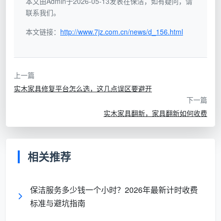
本文由Admin于2026-05-13发表在保洁，如有疑问，请
3. 选对服务项目
联系我们。
在万师傅平台上，客户可以选择的家具相关服务项
本文链接：
http://www.7jz.com.cn/news/d_156.html
目是很多的，这样才能够满足不同客户的服务需求。有
家具美容养护方面的需求，也需要认真选择服务项目，
在线下单之后，等待师傅上门提供服务。
上一篇
实木家具修复平台怎么选，这几点误区要避开
要找专业的
家具美容师
，直接到万师傅平台就可以
下一篇
了，这里有专业的家具美容方面的服务，也有更优质的
实木家具翻新，家具翻新如何收费
服务体验。找万师傅帮忙，让家具美容变得更简单！
相关推荐
保洁服务多少钱一个小时？2026年最新计时收费
标准与避坑指南