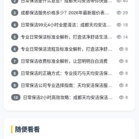
日常保洁是什么意思？成都天均安洁带你快速区分“日常vs深度vs开荒”
40
2
成都保洁服务价格多少？2026年最新报价表来了，这一篇看透所有费用
29
3
日常保洁99元4小时全屋清洁：成都天均安洁保洁超值服务全解析
18
4
专业日常保洁标准全解析，打造洁净舒适生活空间
14
5
专业日常保洁流程及标准全解析，打造洁净舒适环境
8
6
日常保洁收费标准全解析，让您明明白白消费
8
7
日常保洁的正确方式：专业技巧与天均安洁保洁服务全解析
8
8
日常保洁公司专业选择指南：天均安洁保洁服务全解析
8
9
日常保洁2小时高效攻略：成都天均安洁保洁专业时间管理方案
8
10
随便看看