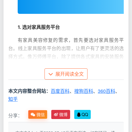
1. 选对家具服务平台
有家具美容修复的需求，首先要选对家具服务平
台。线上家具服务平台的出现，让用户有了更灵活的选
择方式。像万师傅平台，除了提供各式家具的安装服务
之外，也为客户提供家具的养护修复类的服务。
展开阅读全文
2. 选对专业师傅
本文内容整合网站：
百度百科
、
搜狗百科
、
360百科
、
要找到专业的
家具美容师
，除了选对家具服务平台
知乎
之外，也需要在平台上仔细的筛选，根据自己的家具美
容修护需求，找到更“对口”的师傅上门服务。万师傅平
微信
微博
QQ
分享：
台上的注册师傅数量多，每一个师傅都有自己擅长的服
务内容，用户可以自行选择。