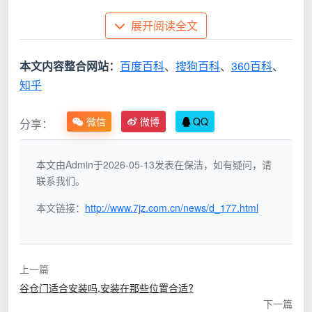
展开阅读全文
本文内容整合网站：
百度百科
、
搜狗百科
、
360百科
、
知乎
2、TATA门业的知名度是很高的，也是中国最早致
微信
微博
QQ
分享：
力于成品居室门研发生产的专业企业之一，专业化程度
非常高，而且年产量也非常大，有很强的市场竞争力。
本文由Admin于2026-05-13发表在保洁，如有疑问，请
联系我们。
本文链接：
http://www.7jz.com.cn/news/d_177.html
3、梦天是中国木门行业领先企业，不仅企业实力十
分雄厚，而且品牌竞争力也非常强，梦天从1989年创立
到现在，虽然企业历史并不久，但它已经占据了很广的
上一篇
市场，产品也得到了消费者认可。
谷仓门适合安装吗,安装在那些位置合适?
下一篇