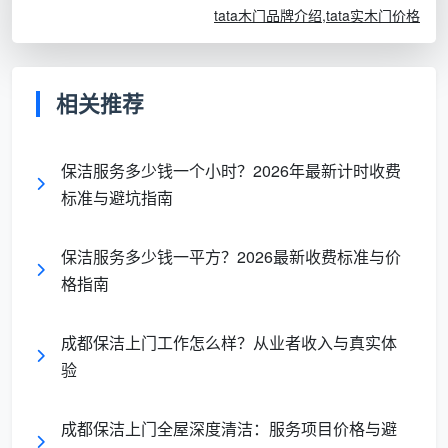
tata木门品牌介绍,tata实木门价格
4、尚品本色是中国驰名商标，同时也是中国木门协
会副会长单位，在行业中地位斐然，可以说是木门行业
中领军企业。
相关推荐
保洁服务多少钱一个小时？2026年最新计时收费
5、3D木门在东北三省是最具影响力的一个家居品
标准与避坑指南
牌，也是辽宁省著名商标，绿色环保品牌，在业内享有
很高荣誉，3D木门以东北为依托，销售网络辐射全国，
保洁服务多少钱一平方？2026最新收费标准与价
市场占有率非常高。
格指南
成都保洁上门工作怎么样？从业者收入与真实体
6、安徽尚佰木门被消费者们认为是木门行业首家十
验
年质保示范，不仅产品品质高，而且商品售后服务也做
得十分全面，其木门产品设计很有特点个性，深得消费
成都保洁上门全屋深度清洁：服务项目价格与避
者喜爱。