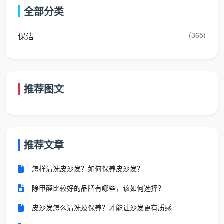
全部分类
8、罗兰的产品非常丰富，木门、移门、衣柜、衣帽
(365)
保洁
间、书柜等等商品，罗兰都有生产;罗兰是佛山市南海罗
兰家居制品有限公司旗下品牌，行业知名度高，市场竞
争力强，得到了消费者的认可。
推荐图文
9、冠牛隶属于深圳，是门行业中的一个名牌，在行
业中有很高的知名度，冠牛公司是一家自主创新型企
推荐文章
业，中国木门30强企业，企业实力十分雄厚。
怎样清洗皮沙发？如何保养皮沙发？
除甲醛比较好的品牌有哪些，该如何选择？
10、好太太名门是意大利的一个经典名牌，在门产
皮沙发怎么清洗及保养？才能让沙发更有质感
品行业中，好太太有很高的知名度，特别是好太太室内
门更是享誉国内外，市场上十分畅销。