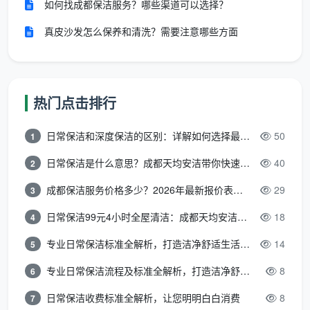
如何找成都保洁服务？哪些渠道可以选择？
真皮沙发怎么保养和清洗？需要注意哪些方面
关于室内门十大品牌的内容就到这里了，有些牌子
大家还是熟悉的吧，通过以上的了解，以后选择也会更
热门点击排行
顺利了。想要知道更多家居资讯请继续关注家居售后服
务
日常保洁和深度保洁的区别：详解如何选择最适合的清洁服务
50
1
日常保洁是什么意思？成都天均安洁带你快速区分“日常vs深度vs开荒”
40
2
成都保洁服务价格多少？2026年最新报价表来了，这一篇看透所有费用
29
3
日常保洁99元4小时全屋清洁：成都天均安洁保洁超值服务全解析
18
4
专业日常保洁标准全解析，打造洁净舒适生活空间
14
5
专业日常保洁流程及标准全解析，打造洁净舒适环境
8
6
日常保洁收费标准全解析，让您明明白白消费
8
7