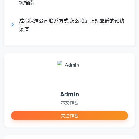
坑指南
成都保洁公司联系方式:怎么找到正规靠谱的预约
渠道
Admin
本文作者
7、华鹤的知名度是很高的，不仅是木门十大品牌，
在家具行业中，华鹤仍然能够登上十大品牌排行榜，作
关注作者
为黑龙江的知名品牌，华鹤在家居行业的发展十分惊
人。