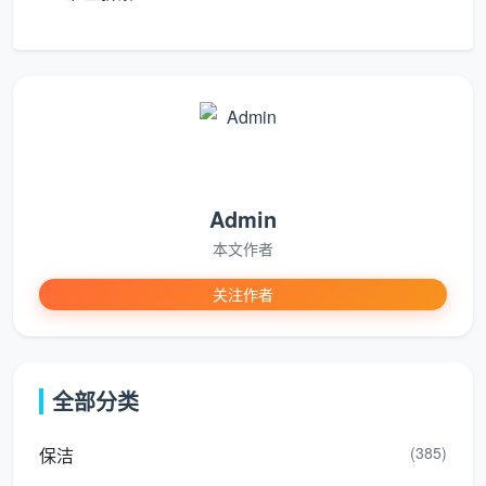
价格
餐
餐折算
149-
按
保洁
在服
计
时薪低
249
天
需求
务周
费
于40元
元
包
的家
期内
干
庭
锁定
家政保洁如果按时间收费一般30-40元一小时，
100平米一般需要4小时。如果包月做家政保洁，一般
Admin
100平米约150元一次，频率越高单次分摊成本越低。按
本文作者
面积计费时，行业默认按建筑面积计算（因为保洁需清
关注作者
洁墙面、玻璃、柜体等立体空间），签约前务必确认清
楚。
全部分类
长尾词自然覆盖
：保洁服务收费标准按小时
还是按面积、保洁包月收费标准、日常保洁套餐
(385)
保洁
价格。