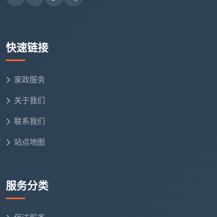
三、不同服务类型的详细收费标准：日
常、深度、开荒一次讲清
同样是“
保洁服务收费标准
”，日常保洁、深度保洁
快速链接
和开荒保洁的清洁深度和工时成本天差地别，对应的收
费标准自然不在一个量级。
家政服务
服
关于我们
按小
100㎡
务
按面积计
时计
房屋参
服务内容说明
联系我们
类
费
费
考总价
型
站点地图
30-
50
按小时
元/
一次性
约120-
6大区域表面
服务分类
日
人/小
1.5-3元/
200
除尘、地面清
常
时，
㎡；全屋
元；按
洁、物品归
保
中心
日常3-5
面积约
整；仅处理轻