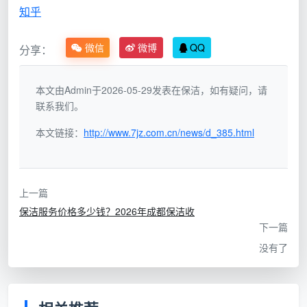
式，不同的家庭情况适合不同的选择。
知乎
微信
微博
QQ
分享：
开
计
荒
深度
费
日常保
保
优缺
适合
本文由Admin于2026-05-29发表在保洁，如有疑问，请
保洁
模
洁参考
洁
点
人群
联系我们。
参考
式
参
本文链接：
http://www.7jz.com.cn/news/d_385.html
考
初次
灵活
体
上一篇
但总
40-
验、
保洁服务价格多少钱？2026年成都保洁收
按
40-
价不
60
小户
下一篇
小
30-50
65
可
元/
型局
没有了
时
元/人/小
元/
控；
人/
部打
计
时
人/
通常
小
扫、
费
小时
3小
时
不确
时起