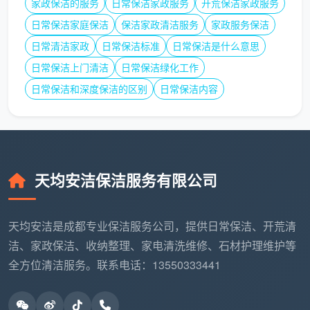
家政保洁的服务
日常保洁家政服务
开荒保洁家政服务
元/平方米，或25元-50元/人/小时。家庭深度保洁打扫
日常保洁家庭保洁
保洁家政清洁服务
家政服务保洁
上门收费标准参考为6.0元-12元/平方米，或40元-65
日常清洁家政
日常保洁标准
日常保洁是什么意思
元/人/小时。这些区间正是行业协会综合市场调研后给
日常保洁上门清洁
日常保洁绿化工作
出的合理范围。
日常保洁和深度保洁的区别
日常保洁内容
因此，虽然没有一份盖着红头文件的“统一定价
表”，但判断“
保洁服务收费标准
”是否合理的依据已经有
了：看报价是否在上述行业指导价区间内，看服务商是
否入驻了官方认证平台，看是否做到了明码标价和合同
天均安洁保洁服务有限公司
规范。
长尾词自然覆盖
：保洁服务收费标准官方文
天均安洁是成都专业保洁服务公司，提供日常保洁、开荒清
件、保洁行业收费标准、成都市家政协会保洁指
洁、家政保洁、收纳整理、家电清洗维修、石材护理维护等
导价。
全方位清洁服务。联系电话：13550333441