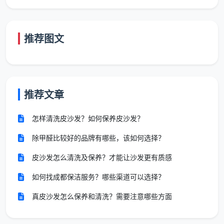
二、保洁服务收费有没有“官方标准”？这些
推荐图文
指导价你该知道
很多消费者在搜索“
保洁服务收费标准
”时，希望找
到一份像水电费一样的官方统一定价文件。实际上，保
洁服务属于完全市场化的家政行业，政府并未发布强制
推荐文章
性的统一价格。但成都市家政服务行业协会、市消协以
怎样清洗皮沙发？如何保养皮沙发？
及由商务局指导的“蓉优爱家”官方平台，已给出了具有
参考价值的行业指导价和规范。
除甲醛比较好的品牌有哪些，该如何选择？
皮沙发怎么清洗及保养？才能让沙发更有质感
“准
官
发布
与收费标准相关的
如何找成都保洁服务？哪些渠道可以选择？
参考价值
方”
机构
内容
真皮沙发怎么保养和清洗？需要注意哪些方面
来源