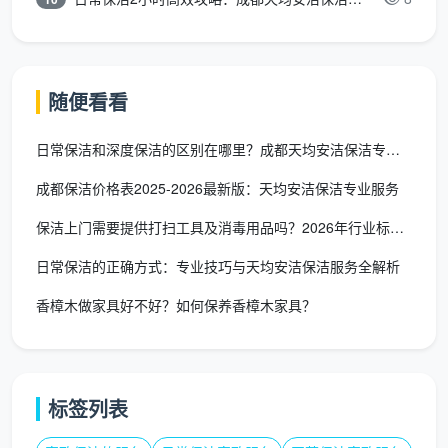
市消
警惕低价陷阱，要
家政
费者
求明码标价、签书
★★★★
服务
协
面合同，明确服务
官方消费指
消费
会、
项目清单和验收标
导
随便看看
提示
川渝
准
七地
日常保洁和深度保洁的区别在哪里？成都天均安洁保洁专业解析
消协
成都保洁价格表2025-2026最新版：天均安洁保洁专业服务
四川
保洁上门需要提供打扫工具及消毒用品吗？2026年行业标准与成
天府
四川
家政服务机构应公
新区
日常保洁的正确方式：专业技巧与天均安洁保洁服务全解析
天府
示服务项目、收费
★★★★
家政
新区
标准和投诉监督电
区域性官方
香樟木做家具好不好？如何保养香樟木家具？
服务
相关
话，杜绝隐形收费
规范
行业
部门
和价格欺诈
倡议
书
标签列表
家庭日常保洁打扫上门收费标准参考为2.0元-3.0