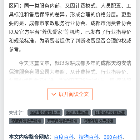
区间；同一类服务内部，又因计费模式、人员配置、工
具标准和售后保障的差异，形成合理的价格分层。更重
要的是，成都市家政服务行业协会、成都市消费者协会
以及官方平台“蓉优爱家”等机构，已发布了行业指导价
和规范标准，为消费者提供了判断收费是否合理的权威
参考。
今天这篇文章，就以深耕成都多年的
成都天均安洁
保洁服务有限公司
为参照，从计费模式、行业指导价、
各服务类型收费标准、影响因素到避坑指南，把“
保洁服
务收费标准
”一次性讲清楚。
展开阅读全文
一、保洁服务收费的三大计费模式：搞懂
关键字：
保洁服务收费标准
保洁收费标准
日常保洁收费标准
这个，看报价不再晕
深度保洁收费标准
开荒保洁收费标准
成都保洁收费标准
“
保洁服务收费标准
”之所以让人困惑，首先是因为
计费方式不止一种。当前成都保洁市场主推三种计费模
本文内容整合网站：
百度百科
、
搜狗百科
、
360百科
、