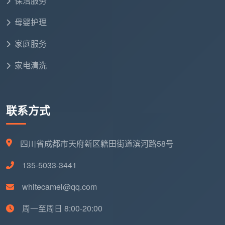
保洁服务
洁
城区
元/㎡
150-
度油污
母婴护理
37-
500元
42元
家庭服务
日常保洁全部
家电清洗
40-
按面积
深
项目+死角清
65
8-15元/
约
度
理+重油污去
元/
㎡（住
800-
保
除+高温蒸汽
人/小
宅）
1500
联系方式
洁
消毒+玻璃双
时
元
面擦拭
四川省成都市天府新区籍田街道滨河路58号
40-
60
粗开荒
135-5033-3441
元/
6-8元/
装修后首次彻
开
约
whitecamel@qq.com
人/小
㎡；标准
底清洁，处理
荒
600-
时
8-12元/
水泥渍、玻璃
保
周一至周日 8:00-20:00
2000
（2-
㎡；精细
胶痕、建筑粉
洁
元