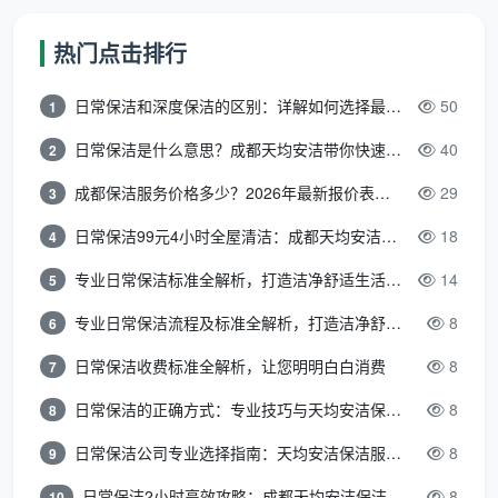
成都
家政
日常保洁3-5元/
市家
★★★★★
服务
㎡，深度保洁8-15
热门点击排行
政服
最贴近“官方
行业
元/㎡，开荒保洁6-
务行
文件”的收费
指导
12元/㎡（均为市场
日常保洁和深度保洁的区别：详解如何选择最适合的清洁服务
50
1
业协
标准参考
价
参考区间）
会
日常保洁是什么意思？成都天均安洁带你快速区分“日常vs深度vs开荒”
40
2
成都保洁服务价格多少？2026年最新报价表来了，这一篇看透所有费用
29
3
成都
市商
日常保洁99元4小时全屋清洁：成都天均安洁保洁超值服务全解析
18
4
“蓉
入驻企业须明码标
务局
优爱
价，遵守“五靠谱”标
★★★★★
专业日常保洁标准全解析，打造洁净舒适生活空间
14
5
指
家”
准（信用、技能、
官方认证的
导、
专业日常保洁流程及标准全解析，打造洁净舒适环境
8
官方
价格、服务、保
比价和预约
6
市家
小程
障），价格公开透
平台
日常保洁收费标准全解析，让您明明白白消费
政协
8
7
序
明可查
会打
日常保洁的正确方式：专业技巧与天均安洁保洁服务全解析
8
8
造
日常保洁公司专业选择指南：天均安洁保洁服务全解析
8
9
成都
日常保洁2小时高效攻略：成都天均安洁保洁专业时间管理方案
8
10