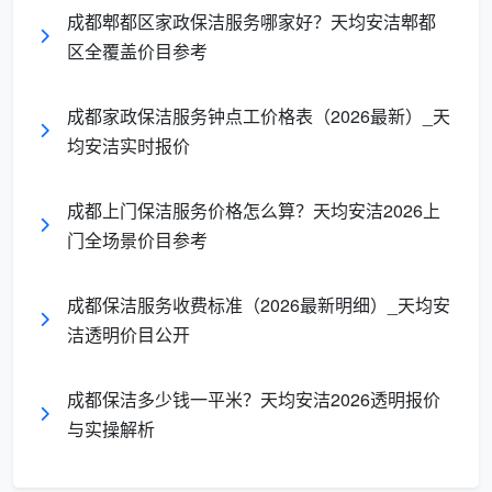
成都郫都区家政保洁服务哪家好？天均安洁郫都
擦
区全覆盖价目参考
窗
纱窗
+纱
纱窗积灰
清洗
纱窗拆卸、
窗
按扇收
成都家政保洁服务钟点工价格表（2026最新）_天
严重、需
30-
浸泡刷洗、
深
费
均安洁实时报价
要拆洗
50
晾干装回
度
元/扇
清
成都上门保洁服务价格怎么算？天均安洁2026上
洗
门全场景价目参考
长尾词覆盖
：上表已自然覆盖“成都擦玻璃多
成都保洁服务收费标准（2026最新明细）_天均安
少钱一平米”“成都高层擦玻璃”“成都专业擦窗户”
洁透明价目公开
等搜索需求，方便用户根据自家窗户类型直接对
应价格区间。
成都保洁多少钱一平米？天均安洁2026透明报价
与实操解析
二、天均安洁是怎么擦玻璃的？一套流程看完就放心