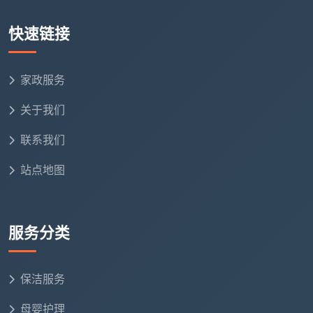
含细项的电子报价单
快速链接
锁定时间
：双方确认后，约定上门日期，系统自动派
单给就近擦窗保洁师
家政服务
服务验收
：保洁师按标准流程作业，对照验收清单逐
关于我们
窗确认，满意再付款
联系我们
覆盖区域
：成都主城区（锦江、青羊、金牛、武
侯、成华、高新、天府新区）及郫都区全域，擦窗服务
站点地图
均可预约，无隐形远程费。
在成都，下一次玻璃再蒙尘，不用再翻手机里“
成都
服务分类
擦玻璃保洁服务电话
”一个个打了。
成都天均安洁保洁
已
经把擦窗做成一门有标准、有工具、有验收、有保障的
专业服务，你要做的只是发几张照片过来，剩下的，我
保洁服务
们来擦。
母婴护理