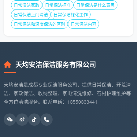
吸尘，写在服务单上。
日常清洁家政
日常保洁标准
日常保洁是什么意思
日常保洁上门清洁
日常保洁绿化工作
坑三：纱窗单算，价格翻倍
。全屋擦窗报价看着便
宜，到场说纱窗按个收费，加起来比套餐还贵。天均
日常保洁和深度保洁的区别
日常保洁内容
安洁全屋擦窗套餐已包含纱窗基础清洁，需要深度拆
洗的纱窗会在报价时单独列出，事前勾选。
五、怎么联系天均安洁？比打电话更快的预约方式
天均安洁保洁服务有限公司
搜“
成都擦玻璃保洁服务电话
”找到这里，说明你已
经不想在无数模糊报价里浪费时间了。天均安洁的预约
路径其实比打电话更直接：
天均安洁是成都专业保洁服务公司，提供日常保洁、开荒清
洁、家政保洁、收纳整理、家电清洗维修、石材护理维护等
在线预约
：通过微信公众号或在线客服发送你的窗户
全方位清洁服务。联系电话：13550333441
情况（拍几张窗户照片即可），说明所在区域和期望
上门时间
获取报价
：估价专员根据照片评估玻璃面积、楼层、
纱窗数量，输出一份包含服务项目、面积、总价和包