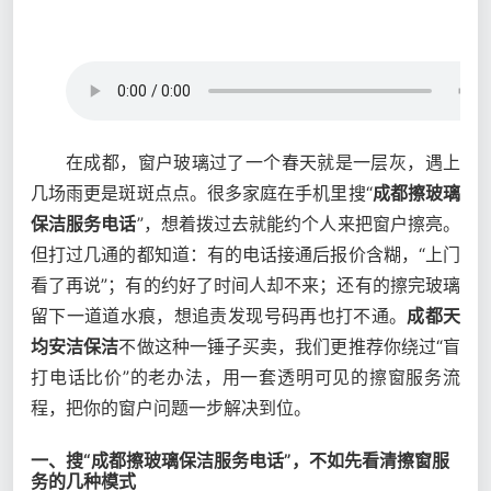
在成都，窗户玻璃过了一个春天就是一层灰，遇上
几场雨更是斑斑点点。很多家庭在手机里搜“
成都擦玻璃
保洁服务电话
”，想着拨过去就能约个人来把窗户擦亮。
但打过几通的都知道：有的电话接通后报价含糊，“上门
看了再说”；有的约好了时间人却不来；还有的擦完玻璃
留下一道道水痕，想追责发现号码再也打不通。
成都天
均安洁保洁
不做这种一锤子买卖，我们更推荐你绕过“盲
打电话比价”的老办法，用一套透明可见的擦窗服务流
程，把你的窗户问题一步解决到位。
一、搜“成都擦玻璃保洁服务电话”，不如先看清擦窗服
务的几种模式