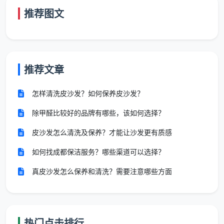
体，室内操作覆盖外窗
推荐图文
玻璃刮+涂水器
：先涂环保玻璃水溶解污渍，再刮
净，不留水痕
窗槽吸尘刷
：窗框轨道里积的泥沙灰尘，用专用吸尘
推荐文章
刷吸出，不是湿毛巾抹一下糊成泥
怎样清洗皮沙发？如何保养皮沙发？
分区色毛巾
：玻璃用白色毛巾收边，窗框用蓝色毛巾
除甲醛比较好的品牌有哪些，该如何选择？
擦拭，不混用
皮沙发怎么清洗及保养？才能让沙发更有质感
第三步：一扇窗户五道工序
如何找成都保洁服务？哪些渠道可以选择？
每一扇窗户在天均安洁手里都要走完五道工序，不打
折：窗槽吸尘 → 窗框除尘 → 纱窗除尘/拆洗 → 玻璃涂
真皮沙发怎么保养和清洗？需要注意哪些方面
水刮洗 → 收边检查。五道工序做完，保洁师会请客户
在自然光下侧看玻璃，检查是否有水痕、雾斑和边角残
留。
热门点击排行