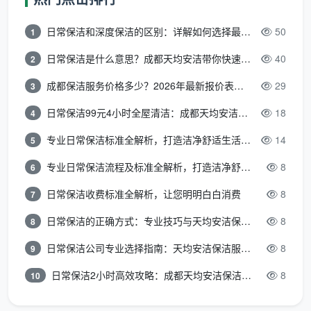
第四步：高空安全双保险
对于高层不可开启的外窗，天均安洁要求保洁师使用双
日常保洁和深度保洁的区别：详解如何选择最适合的清洁服务
50
1
面磁吸擦窗器操作，同时配备安全绳固定点，并为每单
日常保洁是什么意思？成都天均安洁带你快速区分“日常vs深度vs开荒”
40
2
高空作业购买专项意外险。这个安全保障是很多“
成都擦
成都保洁服务价格多少？2026年最新报价表来了，这一篇看透所有费用
29
3
玻璃保洁服务电话
”里不会主动提及但实际至关重要的部
分。
日常保洁99元4小时全屋清洁：成都天均安洁保洁超值服务全解析
18
4
三、为什么擦玻璃最好别跟
日常保洁
混着约？
专业日常保洁标准全解析，打造洁净舒适生活空间
14
5
搜“
成都擦玻璃保洁服务电话
”时会发现，有些家政
专业日常保洁流程及标准全解析，打造洁净舒适环境
8
6
公司会把擦玻璃当成日常保洁的“附加项”来处理。日常
日常保洁收费标准全解析，让您明明白白消费
8
7
保洁的保洁师主攻室内除尘和厨卫清洁，擦窗通常是顺
日常保洁的正确方式：专业技巧与天均安洁保洁服务全解析
8
8
带做，很难做到专用工具和专业工序的程度。实际体验
往往是：地面擦得还行，窗户只擦了内面，外面依旧斑
日常保洁公司专业选择指南：天均安洁保洁服务全解析
8
9
驳，窗槽里的积灰纹丝未动。
日常保洁2小时高效攻略：成都天均安洁保洁专业时间管理方案
8
10
天均安洁的建议是：
擦玻璃单独约，效果最理想
。