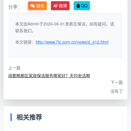
微信
微博
QQ
分享：
窗
高
本文由Admin于2026-06-01发表在保洁，如有疑问，请
层
联系我们。
外
高层住宅
按玻璃
双面玻璃清
3-5
本文链接：
http://www.7jz.com.cn/news/d_412.html
窗
外窗、不
面积
洁、外框擦
元/㎡
专
可开启的
+安全
拭、安全保
玻璃
业
固定窗
附加
险全覆盖
擦
上一篇
窗
成都郫都区家政保洁服务哪家好？天均安洁郫
下一篇
全
没有了
屋
三居及以
300-
全屋所有窗
擦
上全屋窗
按整套
600
户、纱窗、
窗
户一次清
报价
元/套
窗框、窗槽
相关推荐
套
理
餐