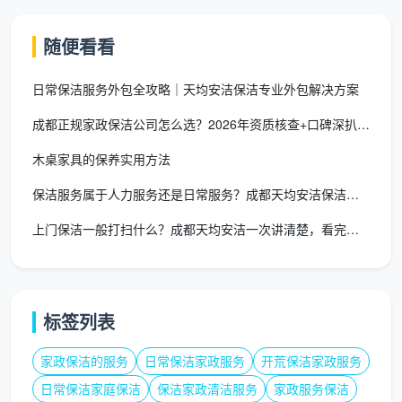
擦窗服务有独立的工具包、独立的验收标准和独立的安
全规范，让专门的擦窗保洁师上门，专注只做这一件
随便看看
事，内外双面、窗框窗槽、纱窗全搞定，这个干净程度
是“顺带擦一下”没法比的。
日常保洁服务外包全攻略｜天均安洁保洁专业外包解决方案
四、搜“成都擦玻璃保洁服务电话”经常碰到的几个坑
成都正规家政保洁公司怎么选？2026年资质核查+口碑深扒，避
比价时最容易踩的三个陷阱，天均安洁帮你标出
木桌家具的保养实用方法
来：
保洁服务属于人力服务还是日常服务？成都天均安洁保洁多维解析
坑一：报低价，到场只擦内窗
。电话里说“擦玻璃2块
上门保洁一般打扫什么？成都天均安洁一次讲清楚，看完少花冤枉钱
钱一平米”，上门后告知“外窗要加钱，高层再加钱”。
天均安洁的标准报价已包含内外双面，不会把内外拆
开来报。
标签列表
坑二：窗框窗槽不算“擦玻璃”
。擦完玻璃走了，发现
窗槽里还是厚厚一层灰，理由是“擦玻璃就是擦玻
家政保洁的服务
日常保洁家政服务
开荒保洁家政服务
璃”。天均安洁的擦窗定义包含窗框擦拭和窗槽基础
日常保洁家庭保洁
保洁家政清洁服务
家政服务保洁