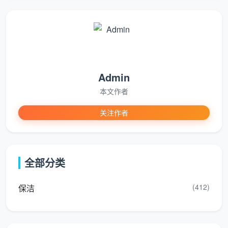
很多人在网上搜“
成都擦玻璃保洁服务电话
”，本质
上是怕被骗、怕擦不干净、怕高空作业不安全。天均安
洁用一套标准化擦窗流程，把这三个担心全部回应到
位。
Admin
第一步：现场评估，固定报价
本文作者
保洁师上门后先不急着开工，而是对所有窗户做一轮快
速勘察：玻璃面积、是否双层、有无大块胶渍或漆点、
关注作者
纱窗数量和状态。勘察完直接在《服务确认单》上写明
总价，一口价锁定，不存在“擦到一半说你家玻璃太大要
加钱”的情况。
全部分类
第二步：专业工具分区作业
擦窗的工具不是一块毛巾加一个刮子就完事。天均安洁
(412)
保洁
标准配置包括：
伸缩杆+双面磁吸擦窗器
：高层和固定窗不用探出身