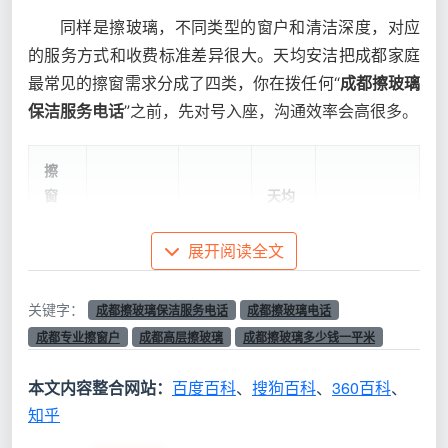
同样是擦玻璃，不同类型的窗户和清洁深度，对应
的服务方式和收费标准差异很大。天均安洁把成都家庭
最常见的擦窗需求分成了四类，你在拨任何“
成都擦玻璃
保洁服务电话
”之前，先对号入座，沟通效率会高很多。
擦
窗
天均
服
计价方
安洁
适用场景
包含内容
务
式
参考
展开阅读全文
类
价格
型
关键字：
成都擦玻璃保洁服务电话
成都擦玻璃电话
成都专业擦窗户
成都高层擦玻璃
成都擦玻璃多少钱一平米
基
础
可开启的
玻璃双面刮
按玻璃
2-4
本文内容整合网站：
百度百科
、
搜狗百科
、
360百科
、
内
常规平开
洗、窗框擦
面积
元/㎡
知乎
外
窗、推拉
拭、窗槽吸
（㎡）
玻璃
擦
窗
尘