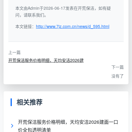
度
本文由Admin于2026-06-17发表在开荒保洁，如有疑
问，请联系我们。
人
员
1-2人临时拼凑，无固
2-3人自有固定团队，
本文链接：
http://www.7jz.com.cn/news/d_595.html
构
定分工
每人有明确岗位
成
上一篇
作
开荒保洁服务价格明细，天均安洁2026建
业
“看到哪儿脏擦哪儿”，
按12项精保洁清单分
下一篇
方
全凭个人习惯
区、分模块作业
没有了
式
质
量
今天这个工人和明天那
固定岗位固定工序，
相关推荐
稳
个工人，做出来的标准
张姐家和李先生家是
定
完全不同
同一个标准
性
开荒保洁服务价格明细，天均安洁2026建面一口
价全包透明清单