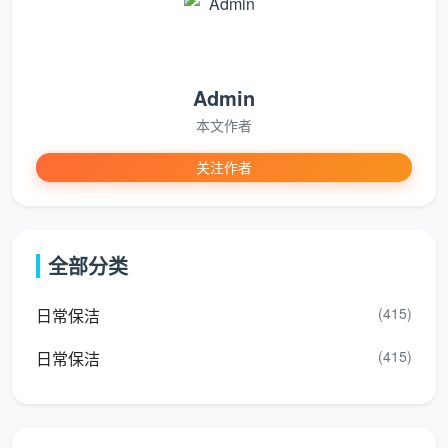
进场后与业主确认服务范围和验收标准，逐项讲解12
项精保洁清单
Admin
铺设地面保护垫，组织工具分类摆放
本文作者
负责全屋开关插座面板边缘腻子清理、筒灯射灯及空
关注作者
调风口表面擦拭
负责强弱电箱内部除尘、明装管道表面擦拭
全部分类
负责各房间空调新风滤网拆卸除尘
(415)
日常保洁
负责全屋踢脚线上沿除尘和残留漆点铲除
(415)
日常保洁
负责窗台石及飘窗台粉尘彻底清除
作业全程把控各岗位进度，完工后陪同业主逐项验收
并签字确认