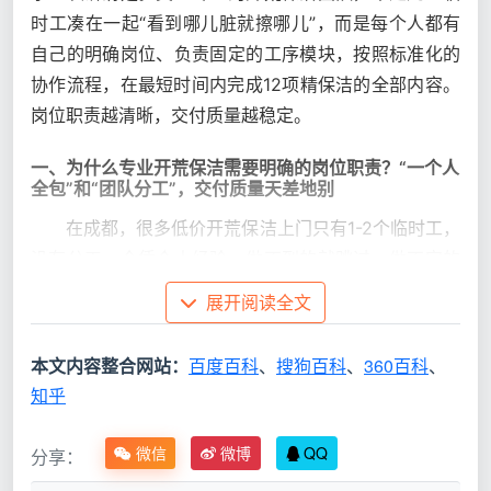
时工凑在一起“看到哪儿脏就擦哪儿”，而是每个人都有
自己的明确岗位、负责固定的工序模块，按照标准化的
协作流程，在最短时间内完成12项精保洁的全部内容。
岗位职责越清晰，交付质量越稳定。
一、为什么专业开荒保洁需要明确的岗位职责？“一个人
全包”和“团队分工”，交付质量天差地别
在成都，很多低价开荒保洁上门只有1-2个临时工，
没有分工，全凭个人经验，做不到的就跳过，做不完的
就拖时间。而专业团队依靠的是明确的
开荒保洁岗位职
展开阅读全文
责
和标准化工序，每个人知道自己负责哪几项、先做什
么后做什么、做到什么标准才算合格。
本文内容整合网站：
百度百科
、
搜狗百科
、
360百科
、
知乎
对
比
有岗位职责的团队模
微信
微博
QQ
分享：
无岗位职责的散工模式
维
式（天均安洁标准）