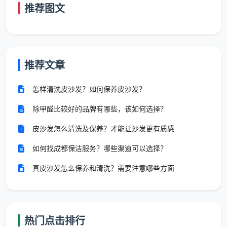
推荐图文
负责开荒粉尘碎屑装袋打包并移至小区指定堆放点
岗位二：玻璃系统及柜体岗（1人）
这个岗位负责全屋与窗户和柜子相关的所有清洁内
推荐文章
容，需要熟练使用玻璃刮、伸缩杆和吸尘器。
怎样清洗皮沙发？如何保养皮沙发？
具体职责：
除甲醛比较好的品牌有哪些，该如何选择？
负责所有窗户的内外两面玻璃清洁
皮沙发怎么清洗及保养？才能让沙发更有质感
负责窗框四周及推拉轨道凹槽深度除尘
如何找成都保洁服务？哪些渠道可以选择？
负责所有纱窗清洗
真皮沙发怎么保养和清洗？需要注意哪些方面
负责阳台移门玻璃及地面轨道清洁
负责全屋所有衣柜、储物柜、玄关柜、阳台柜的隔板
热门点击排行
和抽屉逐一取出，先用大功率吸尘器吸净锯末和粉