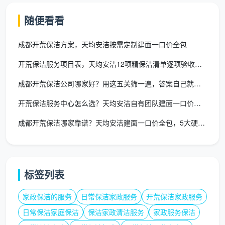
负责全屋地面深度湿拖两遍
随便看看
负责厨房吊柜地柜内外及全部抽屉取出吸尘擦拭
成都开荒保洁方案，天均安洁按需定制建面一口价全包
负责厨房台面漆点、胶点手工铲除
开荒保洁服务项目表，天均安洁12项精保洁清单逐项验收标准
负责烟机灶具外表面及厨房墙面瓷砖清洁
成都开荒保洁公司哪家好？用这五关筛一遍，答案自己就浮出来了
负责所有卫生间墙地砖干结水泥点铲除
开荒保洁服务中心怎么选？天均安洁自有团队建面一口价全包
负责淋浴玻璃及隔断除垢
成都开荒保洁哪家靠谱？天均安洁建面一口价全包，5大硬指标可验
负责花洒、水龙头、毛巾架等五金件擦亮除垢
负责马桶内外消毒清洁
标签列表
负责地漏清掏
家政保洁的服务
日常保洁家政服务
开荒保洁家政服务
团队协作流程：
日常保洁家庭保洁
保洁家政清洁服务
家政服务保洁
进场后三人同时展开作业——玻璃系统及柜体岗从