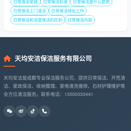
日常清洁家政
日常保洁标准
日常保洁是什么意思
窗户和柜子开始，地面及厨卫岗从地面铲除和厨卫开
日常保洁上门清洁
日常保洁绿化工作
始，领班兼细部处理岗从开关面板、风口、踢脚线和窗
日常保洁和深度保洁的区别
日常保洁内容
台等细部开始。三人各司其职、分区作业、无交叉遗
漏，一套100平米的房子约6-8小时完成全部12项精保
洁。
三、成都天均安洁保洁对开荒保洁岗位人员的要求
天均安洁保洁服务有限公司
在成都天均安洁保洁，担任以上
开荒保洁人员职责
的每一位员工，都需要满足以下基本要求：
天均安洁是成都专业保洁服务公司，提供日常保洁、开荒清
洁、家政保洁、收纳整理、家电清洗维修、石材护理维护等
全部为公司签订劳动合同的正式员工，非临时外聘或
全方位清洁服务。联系电话：13550333441
转包人员
经过统一系统培训，掌握不同材质对应的清洁剂选用
和铲刀使用技巧
知道瓷砖用哪种铲刀不伤釉面、不锈钢五金件必须用