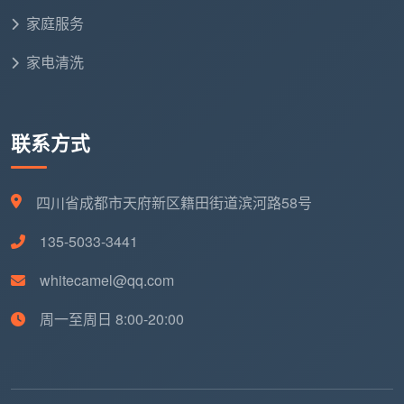
签字确认，出了问题可以直接追溯到人。
家庭服务
第三，协作差距。
散工之间没有固定搭配，临时凑
家电清洗
在一起，容易出现漏项和重复劳动。自有团队的固定分
组经过长期磨合，配合默契，一套100平米的房子6-8小
时高效完成，不漏项不拖时。
联系方式
五、作为业主，你可以从岗位职责的角度观察一个团队
专不专业
四川省成都市天府新区籍田街道滨河路58号
下次开荒保洁团队上门时，你可以从下面几个细节
135-5033-3441
判断他们的
新房开荒保洁岗位
分工是否专业：
whitecamel@qq.com
进门后是先铺设保护垫、将工具分类摆放，还是直接
拎着水桶就开始干？
周一至周日 8:00-20:00
两个人是各干各的还是有明确分工——一个人在擦窗
户清柜子，另一个人在处理地面和厨卫？