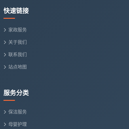
中性清洁剂、木地板边缘怎么处理不进水
快速链接
统一穿着公司工服，佩戴岗位标识
家政服务
两人或三人一组固定搭配，长期协作配合默契
关于我们
严格按照12项精保洁清单和验收标准作业，做完一项
勾一项
联系我们
四、为什么普通散工做不到这样分岗协作？三个核心差
站点地图
距
第一，技能差距。
临时散工没有系统培训，不知道
不同材质的清洁禁忌，一把铲刀走天下，一瓶清洁剂擦
服务分类
所有。分岗作业的前提是每个人都具备对应岗位的专业
技能。
保洁服务
第二，责任差距。
散工做完即走，不对任何模块的
母婴护理
质量负责。自有团队的每个岗位都要对自己负责的工序