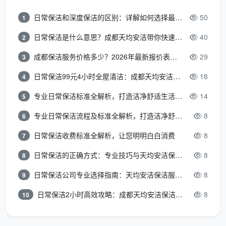
尘，再用微湿布擦拭
日常保洁和深度保洁的区别：详解如何选择最适合的清洁服务
50
1
负责柜门表面胶印去除
日常保洁是什么意思？成都天均安洁带你快速区分“日常vs深度vs开荒”
40
2
负责所有室内门扇正反面、门套、门锁、合页细节清
成都保洁服务价格多少？2026年最新报价表来了，这一篇看透所有费用
29
3
洁
日常保洁99元4小时全屋清洁：成都天均安洁保洁超值服务全解析
18
4
岗位三：地面及厨卫岗（1人）
专业日常保洁标准全解析，打造洁净舒适生活空间
14
5
这个岗位负责全屋劳动强度最大、最需要铲刀技能
专业日常保洁流程及标准全解析，打造洁净舒适环境
8
6
的地面处理和厨卫深度清洁。
日常保洁收费标准全解析，让您明明白白消费
8
7
具体职责：
日常保洁的正确方式：专业技巧与天均安洁保洁服务全解析
8
8
负责全屋地面所有乳胶漆点、腻子粉点、玻璃胶点、
日常保洁公司专业选择指南：天均安洁保洁服务全解析
8
9
水泥点手工铲除
日常保洁2小时高效攻略：成都天均安洁保洁专业时间管理方案
8
10
负责大功率吸尘器全屋地面吸尘