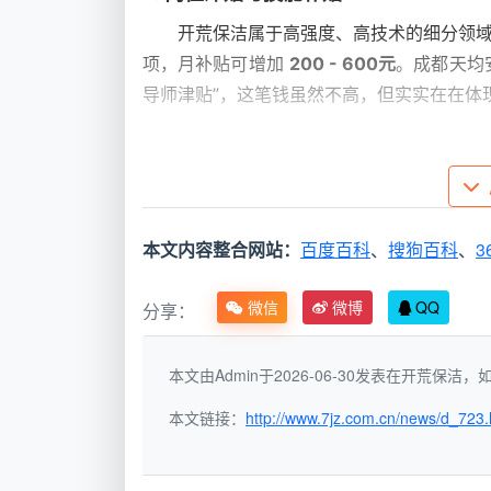
开荒保洁属于高强度、高技术的细分领
项，月补贴可增加
200 - 600元
。成都天均
导师津贴”，这笔钱虽然不高，但实实在在体
3. 计件提成与项目分红
这才是拉大工资差距的关键。开荒工作
例如，一个建筑面积100平的新房粗开荒，公
本文内容整合网站：
百度百科
、
搜狗百科
、
3
- 350元
。手脚麻利的熟手，一天就能做完，
微信
微博
QQ
分享：
成都天均安洁保洁：一份看得
为了更直观地回答“成都开荒保洁工作多
本文由Admin于2026-06-30发表在开荒保
薪资数据，整理了一份不同工龄段的月收入
本文链接：
http://www.7jz.com.cn/news/d_723.
成长阶段
工作特征