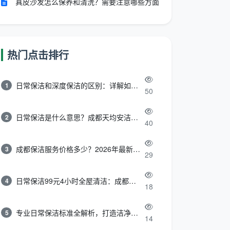
真皮沙发怎么保养和清洗？需要注意哪些方面
热门点击排行
日常保洁和深度保洁的区别：详解如何选择最适合的清洁服务
1
50
日常保洁是什么意思？成都天均安洁带你快速区分“日常vs深度vs开荒”
2
40
成都保洁服务价格多少？2026年最新报价表来了，这一篇看透所有费用
3
29
日常保洁99元4小时全屋清洁：成都天均安洁保洁超值服务全解析
4
18
专业日常保洁标准全解析，打造洁净舒适生活空间
5
14