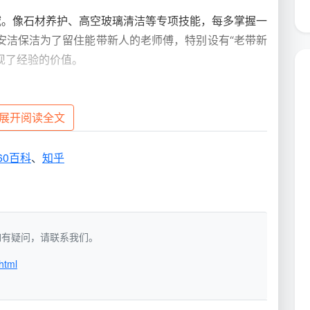
域。像石材养护、高空玻璃清洁等专项技能，每多掌握一
安洁保洁为了留住能带新人的老师傅，特别设有“老带新
现了经验的价值。
展开阅读全文
通常按平方米计费，员工提成比例在
18% - 30%
不等。
司报价约12-15元/平方米，保洁员到手提成能达到
200
60百科
、
知乎
月均提成占比总收入往往超过50%。
见的收入进阶表
少钱一个月”，我们结合
成都天均安洁保洁
2026年内部
洁，如有疑问，请联系我们。
参考（含提成、补贴，扣除社保个人部分前）。
html
月均综合收入
典型画像
（成都）