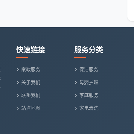
涨。旺季时，成都天均安洁保洁还会发放团队冲刺奖，
相对清闲，收入会回落至靠底薪平衡。
傅，议价权远高于只拿扫把的。在成都天均安洁，公司
们的员工，工资系数本身就定得更高。
快速链接
服务分类
薪”过万的三个跳板
保
家政服务
保洁服务
万的
成都开荒保洁招聘
目标去，可以这样规划：
洗
关于我们
母婴护理
电
布艺沙发干洗、大理石晶面处理等两到三项。这些项目
联系我们
家庭服务
洁保洁也会为这类专项人才分配利润更高的订单。
站点地图
家电清洗
。像成都天均安洁保洁这类有固定物业、装修公司合作
每一个好评，当客户向公司点名“就要上次的王姐”时，