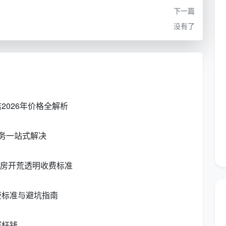
下一篇
要负责基础
4200 - 5200
刚入行，体力好，但技
没有了
元
巧待打磨
6000 - 8500
能识别不同建材清洁风
荒标准流程
元
险，效率中上
客户好评率
8500 -
像“移动的清洁站”，团队
026年价格全解析
13000元
抢着合作
务一站式解决
理，并有项
11000 -
情商与手艺兼备，收入
15000元+
波动小
新房开荒透明收费标准
底旺季时，部分成都天均安洁保洁的熟手师傅月薪可
费标准与避坑指南
限。
冤枉钱