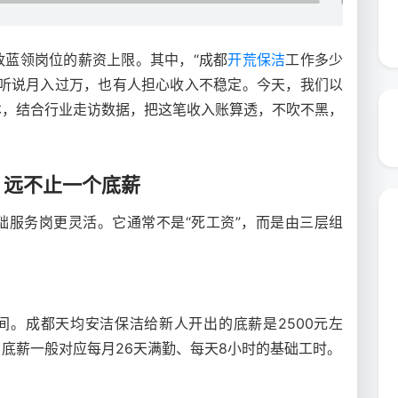
政蓝领岗位的薪资上限。其中，“成都
开荒保洁
工作多少
人听说月入过万，也有人担心收入不稳定。今天，我们以
本，结合行业走访数据，把这笔收入账算透，不吹不黑，
：远不止一个底薪
础服务岗更灵活。它通常不是“死工资”，而是由三层组
。
间。成都天均安洁保洁给新人开出的底薪是2500元左
底薪一般对应每月26天满勤、每天8小时的基础工时。