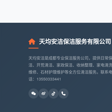
春节前、年中交房高峰期，开荒单量会暴
单月多拿一两千是常事。而3、4月雨季则
工具与服务意识
自带进口双马达吸尘器、高温蒸汽机的师
会提供重型设备，但能熟练操作并维护它
天均安洁保洁服务有限公司
想拿高薪？“成都开荒保洁员月
天均安洁是成都专业保洁服务公司，提供日常
如果你不再满足于温饱，想冲着月入过
洁、开荒清洁、家政保洁、收纳整理、家电清
先做“全科生”再做“专科生”
维修、石材护理维护等全方位清洁服务。联系
把基础开荒做熟后，单点突破地毯清洗、
话：13550333441
的清洁单价远高于普通开荒，成都天均安
绑定优质平台，打造个人口碑
流动率过大的小中介，很难给你连续配单
资源的实体公司，工作饱和度有保障。珍惜