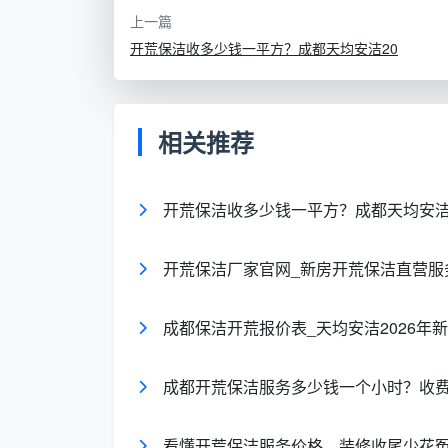
上一篇
新手适应期（1-
跟队学习，出活较慢，主
开荒保洁收多少钱一平方？成都天均安洁20
3个月）
除尘和清扫
独立操作期（半
能独立接单，掌握粗/精开
相关推荐
年至1年）
高效益熟手期（1
熟练处理各种顽固污渍，
开荒保洁收多少钱一平方？成都天均安洁2
年以上）
高，有回头客指定
开荒保洁厂家官网_新房开荒保洁直营服
负责带队、验收、客诉处
组长/领队管理期
目总提成
成都保洁开荒报价表_天均安洁2026年
注：该数据综合了淡旺季平均值。年
成都开荒保洁服务多少钱一个小时？收
冲到18000元以上，但劳动强度也接近极
看懂开荒保洁服务价格，装修收尾少花