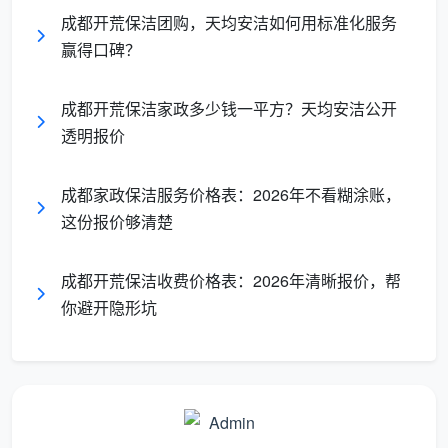
成都开荒保洁团购，天均安洁如何用标准化服务
成都天均安洁保洁收费标准一览（2026
赢得口碑？
版）
成都开荒保洁家政多少钱一平方？天均安洁公开
成都天均安洁保洁作为深耕本地的专业家政服务
透明报价
商，一直推行按面积计价、按效果验收的透明模式。以
下为该品牌2026年常规开荒保洁参考价（仅供参考，具
成都家政保洁服务价格表：2026年不看糊涂账，
体以实际勘测为准）。
这份报价够清楚
收费标准
服务类
适用
成都开荒保洁收费价格表：2026年清晰报价，帮
（元/
服务特色
型
面积
㎡）
你避开隐形坑
80
标准开
铲除涂料点、全屋吸
㎡以
6.8
荒保洁
尘、基础擦窗
下