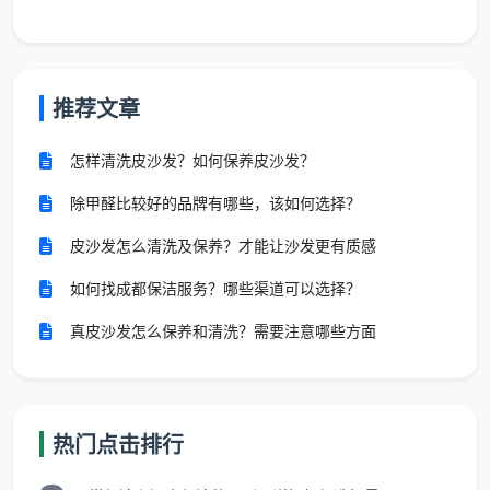
普通开荒
：目视无大块涂料、无明显水泥灰、玻璃无
大面积胶渍。
精细开荒
：白手套擦拭门框与踢脚线不留黑印，手摸
推荐文章
窗槽无沙砾，灯光侧看柜面无浮尘，真正做到开窗即
住。
怎样清洗皮沙发？如何保养皮沙发？
天均安洁保洁的技术人员会在每次作业后，当着业
除甲醛比较好的品牌有哪些，该如何选择？
主的面进行这些“白手套验收”，并将验房照片同步到服
皮沙发怎么清洗及保养？才能让沙发更有质感
务报告里，让“
成都开荒保洁收多少钱一平方
”的每一分
钱都看得见。
如何找成都保洁服务？哪些渠道可以选择？
真皮沙发怎么保养和清洗？需要注意哪些方面
为什么成都业主更信赖天均安洁保洁？
当市场上充斥着个人散工与临时团队时，成都天均
安洁保洁用三项硬承诺，建立了差异化口碑。
热门点击排行
直聘员工，拒绝转包