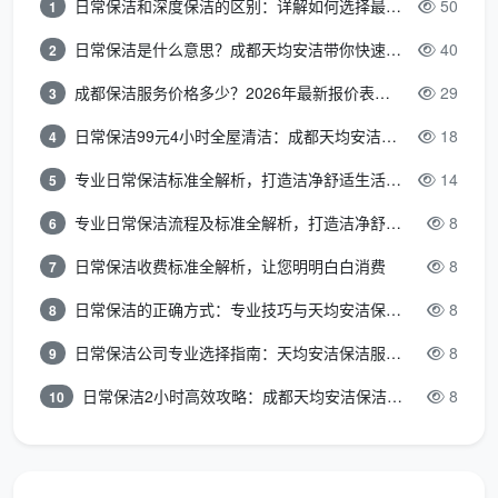
日常保洁和深度保洁的区别：详解如何选择最适合的清洁服务
50
1
所有保洁师均为公司签约、经严格培训的正式员工，
从进门铺设地垫到离场带出垃圾，严格遵循32道标准
日常保洁是什么意思？成都天均安洁带你快速区分“日常vs深度vs开荒”
40
2
工序。避免了外包团队“接到哪单就刷哪家”的敷衍心
成都保洁服务价格多少？2026年最新报价表来了，这一篇看透所有费用
29
3
态。
日常保洁99元4小时全屋清洁：成都天均安洁保洁超值服务全解析
18
4
自备专业工具，不加收器械费
专业日常保洁标准全解析，打造洁净舒适生活空间
14
5
品牌自持工业级干湿两用吸尘器、背肩式蒸汽机以及
无残留清洁剂，清除玻璃胶、乳胶漆和静电粉尘的能
专业日常保洁流程及标准全解析，打造洁净舒适环境
8
6
力远强于普通抹布作业。市面上部分公司会以“使用
日常保洁收费标准全解析，让您明明白白消费
8
7
机器”为由额外加价，天均安洁则将工具成本统包在
每平方单价
中。
日常保洁的正确方式：专业技巧与天均安洁保洁服务全解析
8
8
日常保洁公司专业选择指南：天均安洁保洁服务全解析
8
9
售后跟踪，48小时处理机制
保洁完成后，如果你在搬家家具进场前发现返尘，可
日常保洁2小时高效攻略：成都天均安洁保洁专业时间管理方案
8
10
直接联系客服，市区内48小时安排人员返工，做到一
次清洁、全程安心。