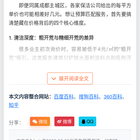
即便同属成都主城区，各家保洁公司给出的每平方
单价也可能相差好几元。想让预算匹配服务，首先要搞
清楚藏在价格背后的四个核心维度。
1. 清洁深度：粗开荒与精细开荒的差异
很多业主初次询价时，容易被低于4元/㎡的“粗开
荒”吸引。这类服务通常只铲除大面积涂料点和吸附浮
尘，像窗槽水泥块、柜体内部木屑等死角往往会被忽
略。而真正能满足乔迁标准的
精细开荒保洁
，则需要借
展开阅读全文
助高温蒸汽机、大功率吸尘器、专业铲刀等工具，实现
可入住的洁净度，单价自然会高出30%—50%。
本文内容整合网站：
百度百科
、
搜狗百科
、
360百科
、
知乎
2. 建筑面积与户型复杂度
跃层、别墅或是带有大量落地窗的户型，高空外窗
微信
微博
QQ
分享：
作业和楼梯间的清洁会显著拉高整体报价。一般建筑面
积在90㎡以下的平层，单位价格最高；面积超过120㎡