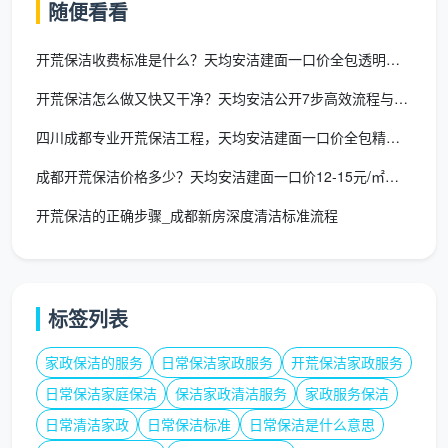
随便看看
如何精准获取你的专属开荒保洁报价？
按平方收费看似简单，但精准的
成都开荒保洁报价
开荒保洁收费标准是什么？天均安洁建面一口价全包透明标准
单
必须结合实地情况。你可以通过以下途径快速获得天
开荒保洁怎么做又快又干净？天均安洁公开7步高效流程与工具清单
均安洁保洁的方案：
四川成都专业开荒保洁工程，天均安洁建面一口价全包精保洁交付
线上自助估价
：通过官方小程序填写小区名称、户
成都开荒保洁价格多少？天均安洁建面一口价12-15元/㎡全包
型、面积与清洁侧重点，系统将生成一个预算区间。
开荒保洁的正确步骤_成都新房深度清洁标准流程
视频勘测
：客服引导你拍摄工地现状，由资深师傅判
断脏污等级和需处理的重点部位，避免报价虚高或漏
项。
标签列表
到店咨询
：天均安洁在成都高新区与成华区均有服务
站点，可直接携带户型图获取书面报价单，让“
开荒
家政保洁的服务
日常保洁家政服务
开荒保洁家政服务
保洁多少钱一平方成都
”这个疑问得到当面、详尽的
日常保洁家庭保洁
保洁家政清洁服务
家政服务保洁
解答。
日常清洁家政
日常保洁标准
日常保洁是什么意思