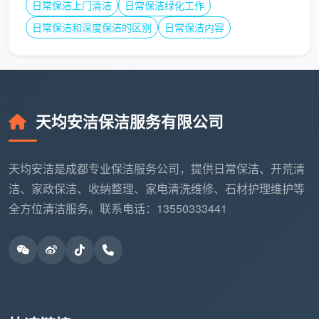
无论你是刚刚收房的精装房业主，还是自装刚结束
日常保洁上门清洁
日常保洁绿化工作
的毛坯变新家，读懂价格背后的服务差异，才能避开低
日常保洁和深度保洁的区别
日常保洁内容
价陷阱。成都天均安洁保洁始终认为，一次到位的精细
开荒，可以省去入住后反复补擦的精力消耗。当你下次
再打听“成都开荒保洁收多少钱一平方”，不妨先明确自
己的清洁深度需求，再把专业的事交给坚持明码标价、
天均安洁保洁服务有限公司
用效果说话的品牌团队。
天均安洁是成都专业保洁服务公司，提供日常保洁、开荒清
洁、家政保洁、收纳整理、家电清洗维修、石材护理维护等
全方位清洁服务。联系电话：13550333441