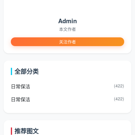
80
标准开
—
含窗槽清缝、厨卫除
5.8
荒保洁
120
渍
Admin
㎡
本文作者
全户
关注作者
精细开
8.8—
高温消毒、柜体内部
型通
荒保洁
12.8
精擦、玻璃去胶印
用
别墅/
全部分类
按实
面议（包
含挑高除顶尘、全屋
复式专
际勘
干制）
深层净化
案
测
(422)
日常保洁
(422)
日常保洁
注：若同时预约
成都新房开荒保洁
与后续日常保洁
套餐，还能额外享受9折连购优惠。
普通开荒与精细开荒的验收差异
推荐图文