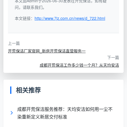
本文由Admin于2026-06-30发表在开荒保洁，如有疑
后，按平方计价的比例会逐渐下探，但也存在
成都开荒
问，请联系我们。
保洁包干价
的谈判空间。
本文链接：
http://www.7jz.com.cn/news/d_722.html
3. 时间节点与旺季波动
在成都，春节前、年中交房高峰期（如6月、12
上一篇
月），开荒保洁的预约往往要提前一周排单。
成都开荒
开荒保洁厂家官网_新房开荒保洁直营服务一
保洁价格2026
年数据显示，旺季的临时加单价可能上
下一篇
浮1—2元/㎡，而天均安洁保洁始终坚持淡旺季同价，提
成都开荒保洁工作多少钱一个月？从天均安洁
前7天预约即可锁定优惠。
4. 附加增值服务
相关推荐
是否包含全屋玻璃清洁、装修标签铲除、地面吸尘
后拖洗等，都直接影响总价。有些低价单进场后，会以
“窗户太脏需另加高空费”为由二次收费，因此选择一家
成都开荒保洁服务推荐：天均安洁如何用一尘不
敢于承诺
一次性报价、合同约定明细
的保洁公司至关重
染重新定义新居交付标准
要。