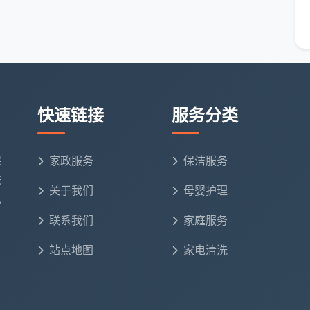
10㎡新房，
成都天均安洁
派出4人小组，耗时6小时，处
留，最终按精细开荒方案执行，总费用1580元，业主
。这种“透明报价+不敷衍”的作风，正是靠谱
成都开荒
快速链接
服务分类
，省心又避坑
时，容易被花哨的套餐名迷惑。记住三点：
保
家政服务
保洁服务
开荒 xx元”，不列明具体项、不写清是否包含窗槽、纱
洗
关于我们
母婴护理
开荒保洁收费价格表
应该像餐馆点菜单，每个单项都可
电
联系我们
家庭服务
你弄干净”都是空话。要像
成都天均安洁保洁
那样，合同
站点地图
家电清洗
则和售后补做时限。
价的“追加评论”，那里藏着真实服务效果的秘密。同时