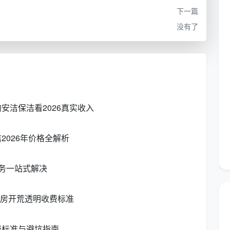
个硬核因素
下一篇
元，另一家报800元？看懂这四个变量，你就不是外行。
没有了
是薄灰和满地水泥点、乳胶漆斑，完全是两种工作量。
成
，这会直接反映在你的专属
成都开荒保洁收费价格表
里。
安洁保洁看2026真实收入
，清洁耗时远超普通平面玻璃。很多低价报价故意忽略窗
026年价格全解析
荒保洁收费标准
一定会把这些细节提前列明。
务一站式解决
普通抹布擦不掉，需要用专业溶剂和铲刀精细处理，会额
新房开荒透明收费标准
包含这项，能避免后期扯皮。
费标准与避坑指南