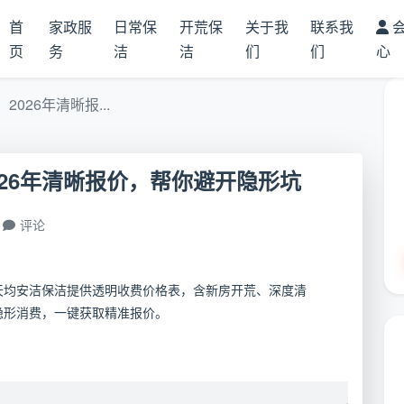
首
家政服
日常保
开荒保
关于我
联系我
页
务
洁
洁
们
们
心
026年清晰报...
26年清晰报价，帮你避开隐形坑
评论
都天均安洁保洁提供透明收费价格表，含新房开荒、深度清
隐形消费，一键获取精准报价。