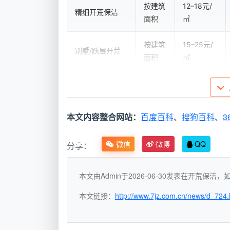
按建筑
12–18元/
精细开荒保洁
面积
㎡
按建筑
15–25元/
别墅/跃层开荒
面积
㎡
按现场
10–20元/
旧房翻新开荒
评估
㎡
本文内容整合网站：
百度百科
、
搜狗百科
、
3
包干套餐（80–
按套一
800–1800
120㎡）
口价
元/套
微信
微博
QQ
分享：
注：以上
成都开荒保洁收费价格表
数
本文由Admin于2026-06-30发表在开荒保
态报价，郊县或需酌收远程费。具体以现
本文链接：
http://www.7jz.com.cn/news/d_724.