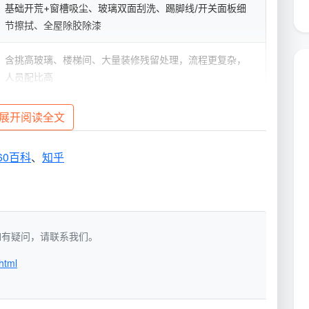
基础开荒+窗槽吸尘、玻璃双面刮洗、踢脚线/开关面板细
节擦拭、全屋除胶除漆
含挑高玻璃、楼梯间、大量装修残留处理，流程更复杂，
人员配比高
翻新后粉尘重，需对老旧痕迹做深度处理，视保护难度浮
展开阅读全文
动
60百科
、
知乎
中小户型常见选择，按标准流程做完，不限工时
据源于
成都天均安洁保洁
2026年在成都主城区的常
洁，如有疑问，请联系我们。
场勘测后输出正式清单为准。
html