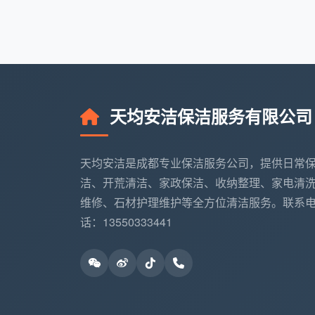
客户案例直击
：上周在成都高新区的一套1
理掉全屋玻璃水泥点、定制衣柜内侧贴纸残
验收时全程仅指出一处门框胶印需补充清理
保洁收费价格表
背后的底气。
天均安洁保洁服务有限公司
四、新手必看：这样看报价单
很多业主第一次接触
成都开荒保洁收费
天均安洁是成都专业保洁服务公司，提供日常
要明细不要笼统
：凡是报价单只写“全屋
洁、开荒清洁、家政保洁、收纳整理、家电清
窗、柜体内部的，果断拉黑。真正的
成都
维修、石材护理维护等全方位清洁服务。联系
追溯。
话：13550333441
口头承诺要落到纸面
：什么“到时候肯定给
上写明清洁范围、验收标准、超时计费规
看差评看追加
：决定前，翻一翻对方网络评