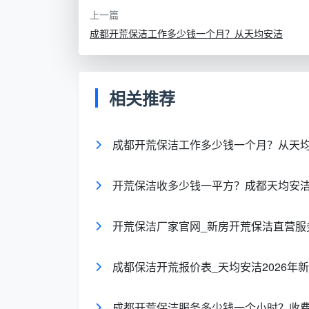
二、影响成都开荒保洁收费的4
上一篇
为什么同样是90平米，别家报价1200
成都开荒保洁工作多少钱一个月？从天均安洁
1. 脏污等级直接拉大价差
装修后残留物多少，决定工时投入。只
相关推荐
都天均安洁保洁
在初勘时就会标注脏污等级
成都开荒保洁工作多少钱一个月？从天均
2. 玻璃面积与窗框复杂度
落地窗、多层隔断、老式推拉窗的凹槽
开荒保洁收多少钱一平方？成都天均安洁2
槽、纱窗，等到现场再加钱。正规的
成都开
3. 是否需要专项除胶除漆
开荒保洁厂家官网_新房开荒保洁直营服
柜体上的不干胶、地面滴落的乳胶漆，
成都保洁开荒报价表_天均安洁2026年
外增加3–8元/㎡的成本。在签单前确认是否
4. 人员配置与验收标准
成都开荒保洁服务多少钱一个小时？收