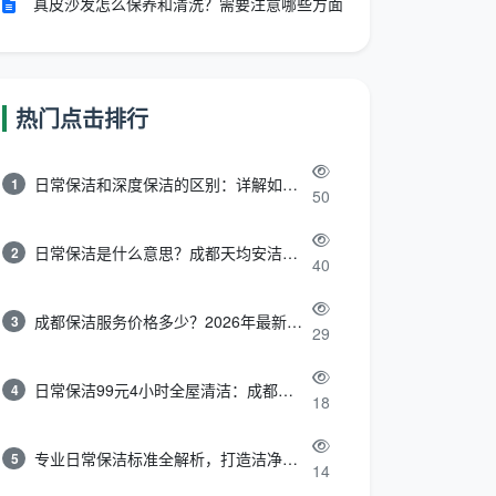
真皮沙发怎么保养和清洗？需要注意哪些方面
热门点击排行
日常保洁和深度保洁的区别：详解如何选择最适合的清洁服务
1
50
日常保洁是什么意思？成都天均安洁带你快速区分“日常vs深度vs开荒”
2
40
成都保洁服务价格多少？2026年最新报价表来了，这一篇看透所有费用
3
29
日常保洁99元4小时全屋清洁：成都天均安洁保洁超值服务全解析
4
18
专业日常保洁标准全解析，打造洁净舒适生活空间
5
14