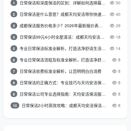
净
㎡
㎡
㎡
日常保洁和深度保洁的区别：详解如何选择最适合的清洁服务
50
1
起
拭、窗槽深清
型
日常保洁是什么意思？成都天均安洁带你快速区分“日常vs深度vs开荒”
40
2
150
成都保洁服务价格多少？2026年最新报价表来了，这一篇看透所有费用
29
3
全
㎡
12
含深度项+高温蒸
能
18
14
日常保洁99元4小时全屋清洁：成都天均安洁保洁超值服务全解析
18
4
以
元/
汽杀菌、不锈钢
尊
元/
元/
上 /
㎡
护理、全屋地漏
专业日常保洁标准全解析，打造洁净舒适生活空间
14
5
享
㎡
㎡
复
起
清理、纱窗清洗
型
专业日常保洁流程及标准全解析，打造洁净舒适环境
8
6
式
日常保洁收费标准全解析，让您明明白白消费
8
7
注：明显建筑垃圾清运不包含在内，如有需要可提
日常保洁的正确方式：专业技巧与天均安洁保洁服务全解析
8
8
前沟通协调。
日常保洁公司专业选择指南：天均安洁保洁服务全解析
8
9
五、选择天均安洁开荒团购，业主将获得
日常保洁2小时高效攻略：成都天均安洁保洁专业时间管理方案
8
10
哪些保障？
要让一次
成都开荒保洁团购
真正物超所值，除了价
格，更重要的是一份安心。天均安洁为所有团购订单统