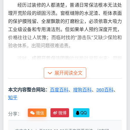
经历过装修的人都清楚，普通日常保洁根本无法处
理开荒阶段的顽固污渍。窗框缝隙的水泥渣、柜体表面
的保护膜残留、全屋飘散的打磨粉尘，必须依靠大吸力
工业级设备和专用清洁剂。但如果单人预约深度开荒，
价格往往让人犹豫；而临时找的“游击队”又缺少保险和
验收体系，出现问题很难追责。
这时，
成都开荒保洁团购
的优势就显现出来：用抱
团把单价打下来，同时倒逼服务方必须维持稳定口碑，
展开阅读全文
才能在邻里圈持续接单。尤其像成都天均安洁这样专注
做品质开荒的团队，对团购订单非但不会降低标准，反
本文内容整合网站：
百度百科
、
搜狗百科
、
360百科
、
而会派出经验丰富的组长带队施工，把每一次团购都做
知乎
成样板间推广。
微信
微博
QQ
分享：
二、行业现状：众多成都开荒保洁团购，
为什么仍然频频“翻车”？