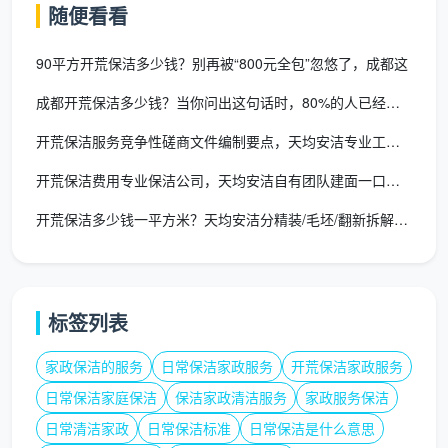
随便看看
一配置以下服务承诺：
90平方开荒保洁多少钱？别再被“800元全包”忽悠了，成都这
人员固定且投保
：所有上门人员为合同制员工，均购
买了家政服务意外险和第三方责任险，杜绝临时工风
成都开荒保洁多少钱？当你问出这句话时，80%的人已经在踩坑的
险。
开荒保洁服务竞争性磋商文件编制要点，天均安洁专业工装响应
设备工具标配公示
：进门时主动展示所用清洁设备和
开荒保洁费用专业保洁公司，天均安洁自有团队建面一口价全包
试剂，告知用途，避免业主担心不明化学品残留。
开荒保洁多少钱一平方米？天均安洁分精装/毛坯/翻新拆解单价
72小时质保响应
：保洁完成后，如果发现局部灰尘反
弹或胶痕未清理干净，72小时内联系客服，安排免费
返工。
标签列表
验收清单逐项打勾
：不靠感觉验收，而是提供一份包
家政保洁的服务
日常保洁家政服务
开荒保洁家政服务
含“窗轨无沙粒触感”“不锈钢表面无水渍条纹”等12项
指标的签字确认单，合格一项勾一项。
日常保洁家庭保洁
保洁家政清洁服务
家政服务保洁
日常清洁家政
日常保洁标准
日常保洁是什么意思
隐私保护
：入户鞋套、地垫铺设，移动贵重物品前录