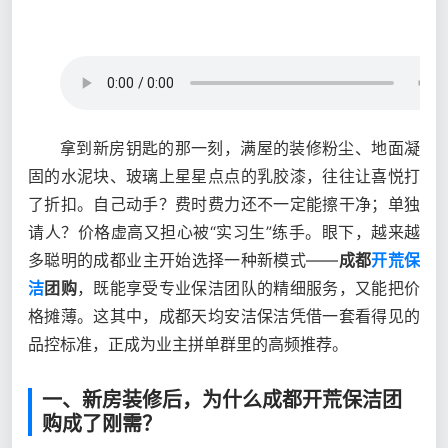
拿到新房钥匙的那一刻，满屋的装修粉尘、地面凝
固的水泥块、玻璃上星星点点的乳胶漆，往往让喜悦打
了折扣。自己动手？费时费力还不一定能擦干净；单独
请人？价格虚高又担心被“实习生”练手。眼下，越来越
多聪明的成都业主开始选择一种新模式——
成都
开荒保
洁
团购
，既能享受专业保洁团队的精细服务，又能把价
格摊薄。这其中，成都天均安洁保洁凭借一套看得见的
品控标准，正成为业主拼单群里的高频推荐。
一、新房装修后，为什么成都开荒保洁团
购成了刚需？