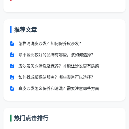
适
单
2
5
套
用
人
人
人
推荐文章
餐
建
预
拼
拼
服务核心内容
类
筑
约
团
团
怎样清洗皮沙发？如何保养皮沙发？
型
面
价
价
价
积
除甲醛比较好的品牌有哪些，该如何选择？
皮沙发怎么清洗及保养？才能让沙发更有质感
基
90
8
全屋吸尘、玻璃
础
12
9
如何找成都保洁服务？哪些渠道可以选择？
㎡
元/
双面清洁、地面
开
元/
元/
以
㎡
基础铲除、柜体
真皮沙发怎么保养和清洗？需要注意哪些方面
荒
㎡
㎡
内
起
表面除尘
型
深
10
含基础项+全屋除
热门点击排行
度
90-
15
11
元/
胶除漆点、门框/
洁
150
元/
元/
㎡
踢脚线精细擦