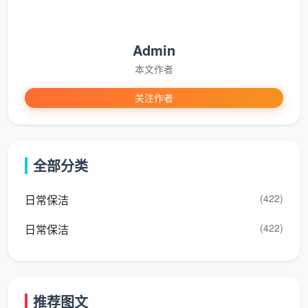
额外加价。这也让
成都开荒保洁团购
真正回归到“多人共
享优质资源”的本质，而非先低价引流后层层加价。
Admin
3.3 专攻本地装修后遗留的“成都式烦恼”
本文作者
成都地区装修普遍偏好亮面瓷砖和细边框推拉门，
关注作者
导致美缝剂残胶、水泥砂浆薄层清理难度较大。天均安
洁针对这一情况，专门调配了适用于釉面砖的生物酶解
胶剂，既能有效溶解残胶，又不会损伤瓷砖光泽；针对
全部分类
厨房、卫生间顶部容易被忽略的灯盘和管道井灰尘，也
纳入开荒团购套餐的标准作业项。用精准的本地化方
(422)
日常保洁
案，形成独特的服务记忆点。
(422)
日常保洁
四、天均安洁成都开荒保洁团购套餐与价
格一览
下表为近期团购基准价，实际费用会根据拼团人数
推荐图文
和房屋脏污程度浮动，最终以预勘确认为准。