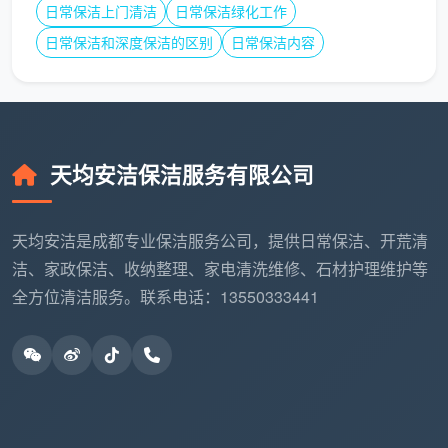
日常保洁上门清洁
日常保洁绿化工作
像留证，服务结束所有垃圾自行带离。
日常保洁和深度保洁的区别
日常保洁内容
六、立即行动，加入你的成都开荒保洁团
购专属场次
与其一个人面对装修后的一片狼藉，不如趁着邻居
还有同样需求，一起发起一次高标准的
天均安洁保洁服务有限公司
成都开荒保洁团
购
。天均安洁保洁正在针对成都新交付的多个楼盘（如
麓湖、天府新区、青羊新城等）开放拼团通道，同一小
天均安洁是成都专业保洁服务公司，提供日常保洁、开荒清
区满2户即可触发团购优惠，满5户直接锁定当期最优
洁、家政保洁、收纳整理、家电清洗维修、石材护理维护等
价。
全方位清洁服务。联系电话：13550333441
现在就长按保存下面的拼团指引，或直接联系天均
安洁客服，告之“小区名称+预计保洁时间”，工作人员将
在10分钟内为你匹配附近的拼友、安排免费上门预勘。
让专业的团队替你扛下所有灰尘与污渍，你只需要推开
一扇透亮的新家门。