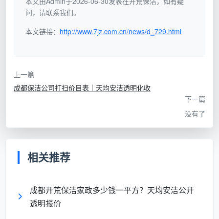
本文由Admin于2026-06-30发表在开荒保洁，如有疑
不是所有团购都值得跟。一些低价拼单背后，往往
问，请联系我们。
是临时召集的非固定员工，设备不过是一把铲刀加两条
本文链接：
http://www.7jz.com.cn/news/d_729.html
旧毛巾，清洁剂混用导致不锈钢件氧化、玻璃划伤的事
件屡见不鲜。根据业主集中反馈的痛点，
成都开荒保洁
团购
市场真正缺的不是更低的价格，而是清晰的验收标
上一篇
准与可追溯的责任主体。
成都保洁公司打扫价目表｜天均安洁透明化收
天均安洁的应对策略是反向规范：从接单那一刻
下一篇
起，就对拼单楼栋、户型脏污等级进行前置评估，并在
没有了
团购群里公示所用工具品牌（如德国进口乾湿分离吸尘
机、中性无腐蚀清洁剂）、作业流程动线和完工验收节
点。这让组团的发起人对服务质量心里有底，不再仅凭
相关推荐
“口头承诺”来赌一次保洁。
成都开荒保洁家政多少钱一平方？天均安洁公开
三、成都天均安洁保洁：重新定义成都开
透明报价
荒保洁团购的品质标准