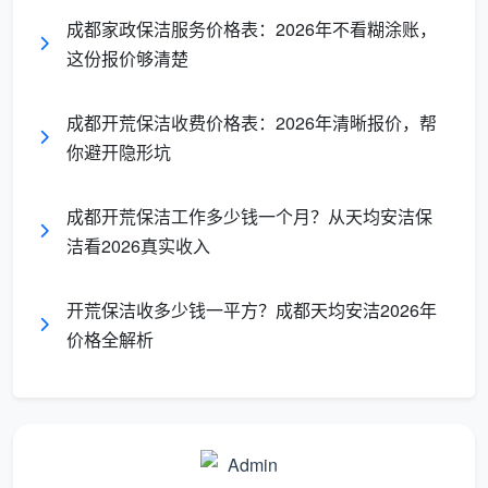
3.1 5S清洁体系，把“感觉干净”变成“数据干净”
成都家政保洁服务价格表：2026年不看糊涂账，
天均安洁把工业5S管理逻辑引入开荒保洁现场：整
这份报价够清楚
理、整顿、清扫、清洁、素养。具体到操作层面，不同
材质的台面、不同位置的玻璃，都有对应的操作SOP和
成都开荒保洁收费价格表：2026年清晰报价，帮
自检表。比如窗槽处理必须经过“吸尘—蒸汽软化—毛刷
你避开隐形坑
清理—再次吸尘”四步，而不是简单一抹。这让每一场
成
都开荒保洁团购
的施工质量都是可复制的，不会因为单
成都开荒保洁工作多少钱一个月？从天均安洁保
个员工的状态而大幅波动。
洁看2026真实收入
3.2 灵活拼团机制，价格透明且没有“上楼费”“特殊脏污
开荒保洁收多少钱一平方？成都天均安洁2026年
费”
价格全解析
目前天均安洁在成都推出的团购方案极为简单：2
人即可开团，享受散客价的8折左右；5人及以上拼团，
可触发阶梯底价，并额外赠送一次全屋紫外线杀菌消
毒。所有报价均按建筑面积明码标价，签约前视频预
勘，确认无重度建筑垃圾后，不会在服务中途提出任何