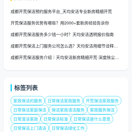
成都开荒保洁预约服务平台_天均安洁专业新房精细开荒
五、常见疑问与长尾需求覆盖
开荒保洁服务优势有哪些？用2000+套新房经验告诉你
开荒保洁后多久做精保洁？
建议家具全部进场组装
成都开荒保洁服务多少钱一小时？天均安洁透明报价指南
完毕、窗帘安装后的一周内进行，此时环境已趋于稳
定，精保洁效果保持更久。
成都开荒保洁上门服务公司怎么选？天均安洁用细节诠释专业开荒
精保洁包含擦玻璃和擦灯吗？
是的，成都天均安洁
成都开荒保洁服务介绍｜天均安洁新房精细开荒·深度除尘除胶
保洁的精保洁项目一般涵盖全屋玻璃双面清洁、可拆
卸灯具擦拭、开关面板及踢脚线细部处理，确有特殊
需求可提前沟通定制。
标签列表
服务范围
：目前团队覆盖锦江、青羊、武侯、成华、
家政保洁的服务
日常保洁家政服务
开荒保洁家政服务
金牛、高新及周边新都、双流部分区域，新房开荒、
日常保洁家庭保洁
保洁家政清洁服务
家政服务保洁
旧居深度清洁均可服务。
日常清洁家政
日常保洁标准
日常保洁是什么意思
综合来看，
开荒保洁与精保洁
绝非简单的两次打
日常保洁上门清洁
日常保洁绿化工作