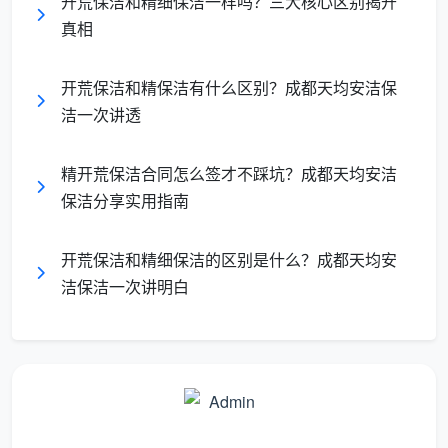
开荒保洁和精细保洁一样吗？三大核心区别揭开
间可以直接触碰的细腻质感。
真相
二、为什么不能跳过开荒，直接做精保
开荒保洁和精保洁有什么区别？成都天均安洁保
洁？
洁一次讲透
有些业主觉得，既然最终都要精细打扫，何必多做
精开荒保洁合同怎么签才不踩坑？成都天均安洁
一次开荒？
成都天均安洁保洁
在实际服务中发现，跳过
保洁分享实用指南
开荒直接精保洁，往往会带来两个棘手问题。
工具损耗与表面损伤
：精保洁使用的超细纤维布、蒸
开荒保洁和精细保洁的区别是什么？成都天均安
汽喷头等，其设计初衷是处理轻微尘垢。如果直接去
洁保洁一次讲明白
擦水泥渍或乳胶漆点，相当于用精密眼镜布打磨砂
石，极易划伤玻璃、陶瓷和漆面。
二次扬尘污染
：隐藏在天花板凹槽、柜体背部的厚重
灰粉，在开窗通风或人员走动时扬起，会再次落满已
经擦净的沙发和床品，造成重复劳动。