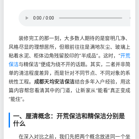
装修完工的那一刻，大多数人期待的是窗明几净、
风格尽显的理想居所，但眼前往往是满地灰尘、玻璃上
粘着水泥、柜体边角残留胶印的“半成品”。这时，“
开荒
保洁
与精保洁”便成为绕不开的话题。其实，二者并非简
单的清洁程度差异，而是针对不同节点、不同对象的系
统性工程。
成都天均安洁保洁
结合多年入户经验，用这
篇内容帮您看清其中的门道，让新家从“能看”真正变成
“能住”。
一、厘清概念：开荒保洁和精保洁分别是
什么
在深入对比之前，我们先把两个概念放进同一个坐