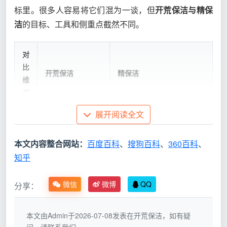
标里。很多人容易将它们混为一谈，但
开荒保洁与精保
洁
的目标、工具和侧重点截然不同。
对
比
开荒保洁
精保洁
维
度
展开阅读全文
实
施
硬装结束、软装与
家具家电全部到位后、入住
本文内容整合网站：
百度百科
、
搜狗百科
、
360百科
、
节
家具进场前
前
知乎
点
核
微信
微博
QQ
分享：
水泥块、油漆点、
沙发缝隙、抽屉轨道、灯
心
玻璃胶、粉尘等装
具、空调出风口、全屋外立
对
修残留
面
本文由Admin于2026-07-08发表在开荒保洁，如有疑
象