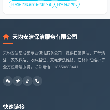
扫，而是装修交付到安心入住之间不可省略的双重保
日常保洁和深度保洁的区别
日常保洁内容
障。粗糙由开荒终结，细腻由精保洁赋予——先还原空
间的素净底色，再打磨每一处可触碰的细枝末节。如果
您正处在入住新家的冲刺阶段，不妨把专业的事交给
成
都天均安洁保洁
，让新居的第一眼，就是理想中的样
子。
天均安洁保洁服务有限公司
天均安洁是成都专业保洁服务公司，提供日常保洁、开荒清
洁、家政保洁、收纳整理、家电清洗维修、石材护理维护等
全方位清洁服务。联系电话：13550333441
快速链接