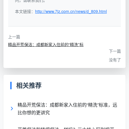
问，请联系我们。
典
本文链接：
http://www.7jz.com.cn/news/d_809.html
工业大功率吸尘
高温蒸汽机、超细纤维毛
型
器、铲刀、除胶
巾、分色抹布、中性环保清
工
剂、硬质刷
洁剂
具
上一篇
精品开荒保洁：成都新家入住前的“精洗”标
清
去除顽固附着物，
下一篇
洁
除菌、除螨、精细擦拭，达
恢复到“基础洁净”
没有了
深
到可拎包入住的卫生标准
状态
度
验
相关推荐
玻璃无水泥印、地
所有表面无浮尘、无水痕、
收
面无乳胶漆点、窗
无清洁剂残留，踢脚线、开
重
槽无沙粒
关面板光洁
点
精品开荒保洁：成都新家入住前的“精洗”标准，远
比你想的更讲究
从上表可以直观理解：开荒保洁做的是“减法”，减
去装修遗留的粗糙痕迹；精保洁做的是“加法”，赋予空