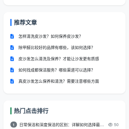
精保洁色标管理
：不同功能区域（厨房、卫生间、卧
室）使用不同颜色毛巾，杜绝交叉污染；对不锈钢、
推荐文章
木质、石材表面选用对应酸碱度的清洁药剂，既去污
又护面。
怎样清洗皮沙发？如何保养皮沙发？
除甲醛比较好的品牌有哪些，该如何选择？
高温深度清洁
：针对沙发、床垫、窗帘等布艺软装，
引入高温蒸汽设备，物理除螨消毒，减少化学制剂依
皮沙发怎么清洗及保养？才能让沙发更有质感
赖，让有小孩和宠物的家庭更放心。
如何找成都保洁服务？哪些渠道可以选择？
透明验收单
：服务结束提供分项验收清单，包括灯具
真皮沙发怎么保养和清洗？需要注意哪些方面
内部、空调回风口滤网、抽屉底板等易忽略的30余处
细节，业主当面确认，确保开荒与精保洁的每一道工
序都有迹可循。
热门点击排行
这些方法并非一日之功，而是基于对本地户
日常保洁和深度保洁的区别：详解如何选择最适合的清洁服务
50
1
型特点和装修主材特性的长期摸索。