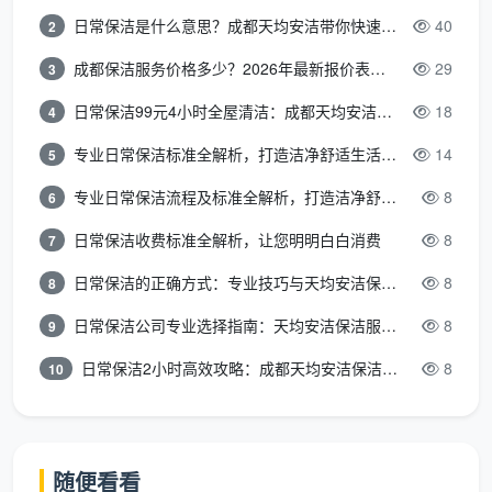
日常保洁是什么意思？成都天均安洁带你快速区分“日常vs深度vs开荒”
40
2
成都保洁服务价格多少？2026年最新报价表来了，这一篇看透所有费用
29
3
四、选对服务团队，让开荒与精保洁不流
日常保洁99元4小时全屋清洁：成都天均安洁保洁超值服务全解析
18
4
于形式
专业日常保洁标准全解析，打造洁净舒适生活空间
14
5
开荒保洁与精保洁的效果，最终取决于执行的人。
很多保洁看似低价，但工具简陋、分区混乱，容易出现
专业日常保洁流程及标准全解析，打造洁净舒适环境
8
6
玻璃刮花、实木泡水等后续问题。判断一家服务团队是
日常保洁收费标准全解析，让您明明白白消费
8
7
否靠谱，可以观察三点：一看清洁工具是否分区分色、
日常保洁的正确方式：专业技巧与天均安洁保洁服务全解析
8
8
有无大功率吸尘设备；二看是否明示流程标准，而非口
头打包票；三看对特殊材质的保护措施是否到位。
日常保洁公司专业选择指南：天均安洁保洁服务全解析
8
9
成都天均安洁保洁
的服务团队在入户前会进行装修
日常保洁2小时高效攻略：成都天均安洁保洁专业时间管理方案
8
10
面层状态预检，针对易损材质提前做好隔离保护。无论
是大平层、复式，还是小型办公室，都能提供从开荒到
精保洁的衔接方案，避免业主自行对接不同保洁所带来
随便看看
的时间与沟通成本。