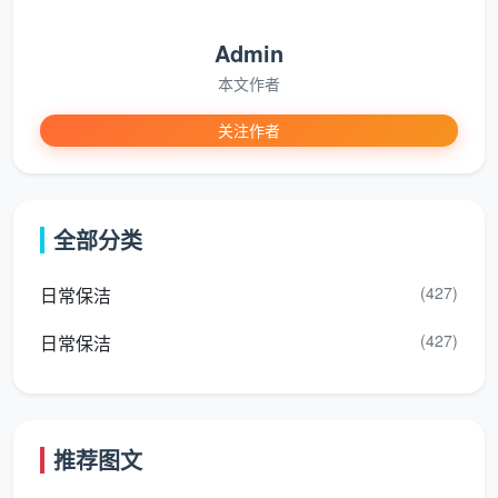
尤其值得成都业主留意的是，本地气候湿润，若开
Admin
荒后粉尘未能彻底吸除，一旦受潮凝结，后期不但滋生
本文作者
细菌，还可能使木制家具的边角出现细微霉斑。因此，
先开荒、后精保洁
，不仅是工序，更是对居住健康的保
关注作者
护。
三、成都天均安洁保洁如何将两类服务做
全部分类
到实处
从粗粝到无瑕，中间隔着标准化的流程和看得见的
(427)
日常保洁
细节。
成都天均安洁保洁
在开荒保洁与精保洁操作中，
(427)
日常保洁
形成了自己的一套作业规范：
开荒六步法
：成品保护 → 顶部与高处除尘 → 铲除胶
漆水泥 → 大功率吸尘 → 湿擦留白区域 → 逐项检
推荐图文
查。每一步都针对装修残留的顽固点，尤其对落地窗
玻璃槽、瓷砖美缝边缘做无死角剔除。