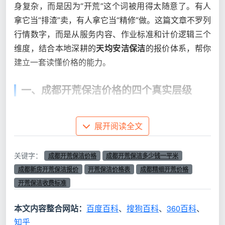
身复杂，而是因为“开荒”这个词被用得太随意了。有人
拿它当“排渣”卖，有人拿它当“精修”做。这篇文章不罗列
行情数字，而是从服务内容、作业标准和计价逻辑三个
维度，结合本地深耕的
天均安洁保洁
的报价体系，帮你
建立一套读懂价格的能力。
一、成都开荒保洁价格的四个真实层级
不要被“多少钱一平米”这个问法迷惑了。同样的面
积，
成都开荒保洁价格
展开阅读全文
能差出五倍，不是因为有人在暴
利有人在慈善，而是因为你们讨论的根本不是同一件
事。
关键字：
成都开荒保洁价格
成都开荒保洁多少钱一平米
成都新房开荒保洁报价
开荒保洁价格表
成都精细开荒价格
层级一：装修排渣（3-5元/㎡）——只是把垃圾清走
开荒保洁收费标准
这是装修公司交房前常做的“赠品级”服务：建筑垃
本文内容整合网站：
百度百科
、
搜狗百科
、
360百科
、
圾清走，地面过一遍拖把，窗户大面粗略擦一下。不做
知乎
柜体内部，不碰窗框槽，不管踢脚线和开关面板。