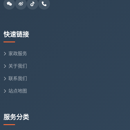
✅ 全屋玻璃含窗框槽深层清理
✅ 全屋柜体内部（层板、抽屉、合页、柜角）
快速链接
✅ 踢脚线、开关面板、强弱电箱内外
✅ 厨卫顶面墙面、地漏内部水泥浆清理
家政服务
✅ 地面各类胶点、漆点、水泥点分类药剂处理
关于我们
✅ 作业后一次免费返工整改
联系我们
✅ 退场前协同强光手电验收
站点地图
两种报价模式的本质差异：
服务分类
对比维
天均安洁全包
低价引流+现场加项
度
一口价