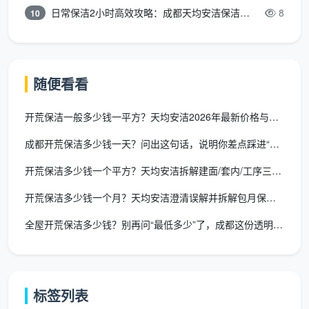
区分材质使用，这笔投入直接体现在材质安全上。
日常保洁2小时高效攻略：成都天均安洁保洁专业时间管理方案
8
10
3. 人员培训：知道“不能做什么”比“会做什么”更值钱
训练过的工人知道：哑光砖不能用钢丝球、木饰面
随便看看
不能碰碱性清洁剂、大理石不能碰任何酸性物质、地漏
必须打开清理内部水泥浆。这些“知道”避免的事后修补
开荒保洁一般多少钱一平方？天均安洁2026年最新价格与服务详
成本，远超保洁费本身。
成都开荒保洁多少钱一天？问出这句话，说明你差点踩进“磨洋工”
4. 验收机制：有没有验收清单，是两条分界线
开荒保洁多少钱一个平方？天均安洁拆解建面/套内/工序三重真相
口头说“包你满意”和拿出一张12项验收清单让你逐
开荒保洁多少钱一个月？天均安洁澄清误解并拆解包月保洁真实费用
项打勾，是完全不同的两件事。
成都开荒保洁价格
的隐
性价值，有一半藏在“不合格敢不敢免费返工”这个承诺
全屋开荒保洁多少钱？别再问“最低多少”了，成都这份透明价才是
里。
5. 保险兜底：万一出事，谁来赔？
标签列表
开荒过程中意外损坏财物——玻璃划痕、灯具刮