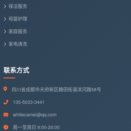
保洁服务
电话报
报5-8元/㎡（仅含基础
勘场后出总价
价
面）
（全含）
母婴护理
家庭服务
常见加
柜体内部、窗框槽、除
无加项，预算
项
胶、地面处理
锁定
家电清洗
业主心
报价低→中途加钱→骑虎
报价实在→完
理
难下
工无追加
联系方式
最终实
往往超过精细开荒全包
等于首次报价
际花费
价
四川省成都市天府新区籍田街道滨河路58号
135-5033-3441
四、怎么在一通电话里，判断成都开荒保
洁价格有没有水分？
whitecamel@qq.com
不管你最终选择哪家公司，拨通电话后把下面三个
周一至周日 8:00-20:00
问题问清楚，80%的坑会在这一步暴露：