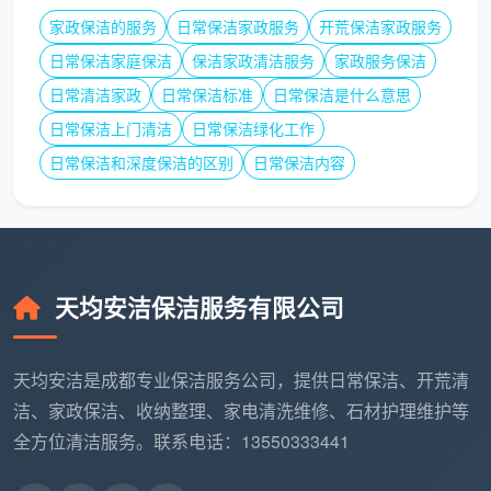
擦、龙头磕碰——正规公司会为单次服务购买公众责任
家政保洁的服务
日常保洁家政服务
开荒保洁家政服务
险。这笔保费不高，但代表着一家公司面对风险时是“赔
日常保洁家庭保洁
保洁家政清洁服务
家政服务保洁
得起”还是“扯得远”。
日常清洁家政
日常保洁标准
日常保洁是什么意思
日常保洁上门清洁
日常保洁绿化工作
三、天均安洁保洁的报价逻辑：不卷价
格，卷确定性
日常保洁和深度保洁的区别
日常保洁内容
在成都开荒保洁市场，
天均安洁保洁
的报价风格不
属于“电话里报个最低价把你吸引过来”那一派。他们的
流程是：先上门勘场，把户型、材质、污染程度摸清
楚，再出具一份包含全部项目和验收标准的全包方案
天均安洁保洁服务有限公司
书。
这样做的好处是：
成都开荒保洁价格
在第一次沟通
天均安洁是成都专业保洁服务公司，提供日常保洁、开荒清
时就被锁定了，没有“做到一半说这个要加钱、那个要加
洁、家政保洁、收纳整理、家电清洗维修、石材护理维护等
钱”的隐性博弈。
全方位清洁服务。联系电话：13550333441
天均安洁保洁全包方案必含项：