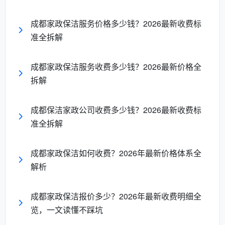
这是
成都开荒保洁价格
中自住业主最值得关注的区
间。与粗开荒的本质区别，不在于“更仔细”，而在于三
成都家政保洁服务价格多少钱？2026最新收费标
件事：
准全拆解
药剂对症：
水泥用专用分解剂、乳胶漆雾用中性清
成都家政保洁服务收费多少钱？2026最新价格全
洁剂、不干胶用柑橘基除胶剂——不用蛮力，保护材
拆解
质；
全空间覆盖：
不只是柜体“里面”，还包括层板拐角、
成都保洁家政公司收费多少钱？2026最新收费标
合页缝隙、抽屉轨道、空调回风口、地漏内部；
准全拆解
可验收标准：
敢让你拿强光手电逆光检查玻璃、半
成都家政保洁如何收费？2026年最新价格体系全
跪侧看瓷砖是否有雾状残留、用手指摸窗框槽底有没
解析
有砂砾。
层级四：深度开荒（18-30元/㎡及以上）——特殊材质
成都家政保洁报价多少？2026年最新收费明细全
与复杂空间
览，一文读懂不踩坑
涉及挑空玻璃、天然大理石、实木墙板、复杂造型