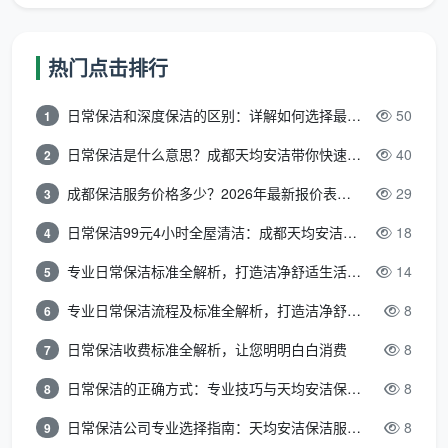
二、同一个户型，成都开荒保洁价格为什
么能差一倍？
热门点击排行
就算都声称自己“精细开荒”，不同公司的
成都开荒
保洁价格
依然差距显著。以下是拉大差价的五个真实变
日常保洁和深度保洁的区别：详解如何选择最适合的清洁服务
50
1
量：
日常保洁是什么意思？成都天均安洁带你快速区分“日常vs深度vs开荒”
40
2
1. 设备差距：工业级和家用级，效率差三倍
成都保洁服务价格多少？2026年最新报价表来了，这一篇看透所有费用
29
3
一台大功率工业吸尘器（2000W以上）的除尘效
日常保洁99元4小时全屋清洁：成都天均安洁保洁超值服务全解析
18
率，是家用吸尘器的三倍不止。它能真正抽走吊顶槽、
4
空调回风口、柜体深处的装修粉尘。不投设备的团队，
专业日常保洁标准全解析，打造洁净舒适生活空间
14
5
等于用扫把干挖掘机的活——干得完，但干不透。
专业日常保洁流程及标准全解析，打造洁净舒适环境
8
6
2. 药剂成本：一瓶几块和一瓶几百的差别
日常保洁收费标准全解析，让您明明白白消费
8
7
洁厕灵3块钱一瓶，专业水泥分解剂几十块一瓶。
日常保洁的正确方式：专业技巧与天均安洁保洁服务全解析
8
8
前者确实能去掉水泥，但同时会烧蚀瓷砖釉面，留下永
日常保洁公司专业选择指南：天均安洁保洁服务全解析
8
9
久白斑。
天均安洁保洁
的作业标准是6-8种分类药剂分