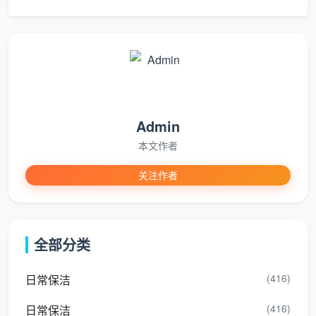
吊顶等，需要专业登高设备、特殊保护药剂和成倍工
时。这个价格带通常是定制方案，按点位或整体打包。
成都开荒保洁价格四层速查表：
市
Admin
服
场
务
参
不适合/风
适用人
本文作者
核心覆盖内容
层
考
险点
群
关注作者
级
单
价
装
3-
不做柜
全部分类
装修公
修
5
建筑垃圾清
体、不做
司交房
排
元/
运、简单拖扫
窗槽、不
走流程
(416)
日常保洁
渣
㎡
做胶点
(416)
日常保洁