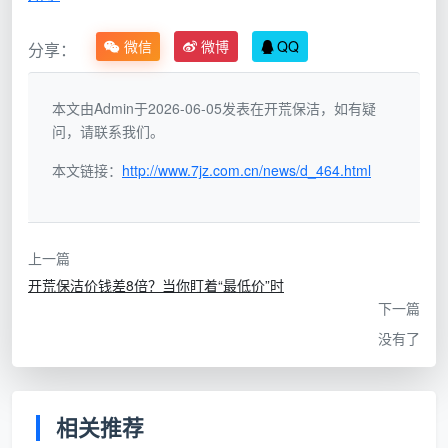
实际价值：
等同于一次深度扫地，离“可以住人”还
微信
微博
QQ
分享：
差很远。但它在市场上常被包装成“开荒保洁”以低价引
流。
本文由Admin于2026-06-05发表在开荒保洁，如有疑
问，请联系我们。
层级二：普通粗开荒（6-10元/㎡）——看得见的地方
弄干净
本文链接：
http://www.7jz.com.cn/news/d_464.html
在排渣基础上增加：柜体内简单吸尘、窗框槽初步
清理、地面可见胶点铲除。但这个层级通常不分类使用
专业药剂，水泥斑靠蛮力铲，玻璃胶印用钢丝球蹭，存
上一篇
在较高的材质损伤风险。
开荒保洁价钱差8倍？当你盯着“最低价”时
下一篇
实际价值：
出租房过渡可用，自住不建议——省下
没有了
的几百块保洁费，可能换来一道擦不掉的玻璃划痕。
层级三：精细开荒（10-18元/㎡）——自住品质的基准
相关推荐
线