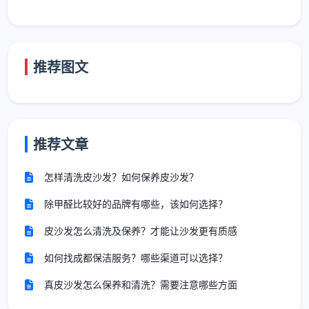
普
6-
柜体简单吸
无分类药
通
出租
10
尘、窗槽初
剂，材质
粗
房、预
元/
清、可见胶点
划伤风险
开
算极紧
推荐图文
㎡
铲除
高
荒
精
10-
全屋柜体精
自住新
特殊材质
细
18
清、分类药剂
房（推
需提前沟
推荐文章
开
元/
处理、逆光验
荐首
通
荒
㎡
收
选）
怎样清洗皮沙发？如何保养皮沙发？
18-
深
别墅、
除甲醛比较好的品牌有哪些，该如何选择？
30
石材护理、挑
度
按点位或
大平
元/
空作业、实木
皮沙发怎么清洗及保养？才能让沙发更有质感
开
整体加项
层、特
㎡
保护方案
荒
殊材质
如何找成都保洁服务？哪些渠道可以选择？
+
真皮沙发怎么保养和清洗？需要注意哪些方面